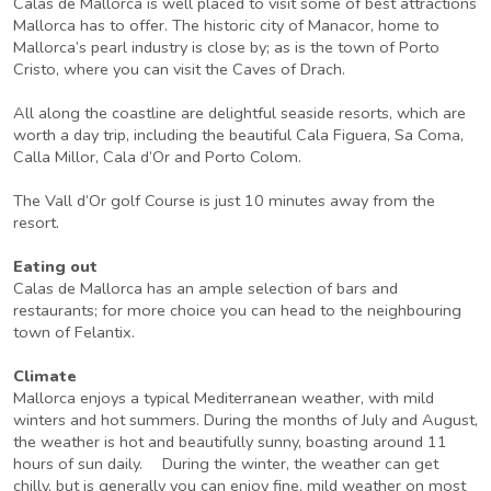
Calas de Mallorca is well placed to visit some of best attractions
Mallorca has to offer. The historic city of Manacor, home to
Mallorca’s pearl industry is close by; as is the town of Porto
Cristo, where you can visit the Caves of Drach.
All along the coastline are delightful seaside resorts, which are
worth a day trip, including the beautiful Cala Figuera, Sa Coma,
Calla Millor, Cala d’Or and Porto Colom.
The Vall d’Or golf Course is just 10 minutes away from the
resort.
Eating out
Calas de Mallorca has an ample selection of bars and
restaurants; for more choice you can head to the neighbouring
town of Felantix.
Climate
Mallorca enjoys a typical Mediterranean weather, with mild
winters and hot summers. During the months of July and August,
the weather is hot and beautifully sunny, boasting around 11
hours of sun daily. During the winter, the weather can get
chilly, but is generally you can enjoy fine, mild weather on most