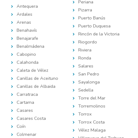
Periana
Antequera
Pizarra
Ardales
Puerto Banús
Arenas
Puerto Duquesa
Benahavís
Rincón de la Victoria
Benajarafe
Riogordo
Benalmádena
Riviera
Cabopino
Ronda
Calahonda
Salares
Caleta de Vélez
San Pedro
Canillas de Aceituno
Sayalonga
Canillas de Albaida
Sedella
Carratraca
Torre del Mar
Cartama
Torremolinos
Casares
Torrox
Casares Costa
Torrox Costa
Coín
Vélez Malaga
Colmenar
Villanueva del Trabuco