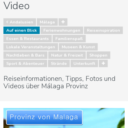
Video
Andalusien
Málaga
Auf einen Blick
Ferienwohnungen
Reiseinspiration
Essen & Restaurants
Familienspaß
Lokale Veranstaltungen
Museen & Kunst
Nachtleben & Bars
Natur & Freizeit
Shoppen
Sport & Abenteuer
Strände
Unterkunft
Reiseinformationen, Tipps, Fotos und
Videos über Málaga Provinz