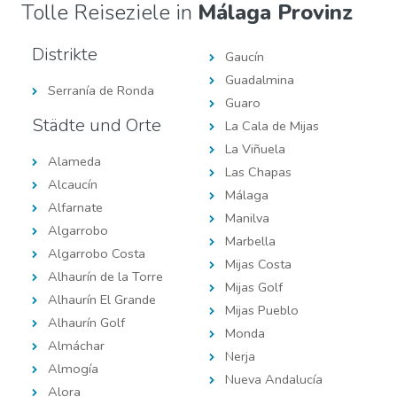
Tolle Reiseziele in
Málaga Provinz
Distrikte
Gaucín
Guadalmina
Serranía de Ronda
Guaro
Städte und Orte
La Cala de Mijas
La Viñuela
Alameda
Las Chapas
Alcaucín
Málaga
Alfarnate
Manilva
Algarrobo
Marbella
Algarrobo Costa
Mijas Costa
Alhaurín de la Torre
Mijas Golf
Alhaurín El Grande
Mijas Pueblo
Alhaurín Golf
Monda
Almáchar
Nerja
Almogía
Nueva Andalucía
Alora