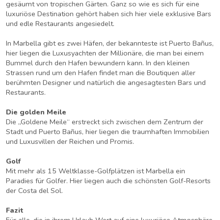
gesäumt von tropischen Gärten. Ganz so wie es sich für eine
luxuriöse Destination gehört haben sich hier viele exklusive Bars
und edle Restaurants angesiedelt.
In Marbella gibt es zwei Häfen, der bekannteste ist Puerto Bañus,
hier liegen die Luxusyachten der Millionäre, die man bei einem
Bummel durch den Hafen bewundern kann. In den kleinen
Strassen rund um den Hafen findet man die Boutiquen aller
berühmten Designer und natürlich die angesagtesten Bars und
Restaurants.
Die golden Meile
Die „Goldene Meile“ erstreckt sich zwischen dem Zentrum der
Stadt und Puerto Bañus, hier liegen die traumhaften Immobilien
und Luxusvillen der Reichen und Promis.
Golf
Mit mehr als 15 Weltklasse-Golfplätzen ist Marbella ein
Paradies für Golfer. Hier liegen auch die schönsten Golf-Resorts
der Costa del Sol.
Fazit
Für alle, die in ihrem Urlaub Wert auf eine luxuriöse Atmosphäre