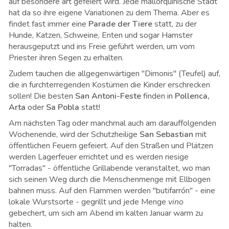
auf besondere art gefeiert wird. Jede mallorquinische Stadt
hat da so ihre eigene Variationen zu dem Thema. Aber es
findet fast immer eine
Parade der Tiere
statt, zu der
Hunde, Katzen, Schweine, Enten und sogar Hamster
herausgeputzt und ins Freie geführt werden, um vom
Priester ihren Segen zu erhalten.
Zudem tauchen die allgegenwärtigen "Dimonis" (Teufel) auf,
die in furchterregenden Kostümen die Kinder erschrecken
sollen! Die besten
San Antoni-Feste
finden in
Pollenca,
Arta
oder
Sa Pobla
statt!
Am nächsten Tag oder manchmal auch am darauffolgenden
Wochenende, wird der Schutzheilige
San Sebastian
mit
öffentlichen Feuern gefeiert. Auf den Straßen und Plätzen
werden Lagerfeuer errichtet und es werden riesige
"Torradas" - öffentliche Grillabende veranstaltet, wo man
sich seinen Weg durch die Menschenmenge mit Ellbogen
bahnen muss. Auf den Flammen werden "butifarrón" - eine
lokale Wurstsorte - gegrillt und jede Menge
vino
gebechert, um sich am Abend im kalten Januar warm zu
halten.