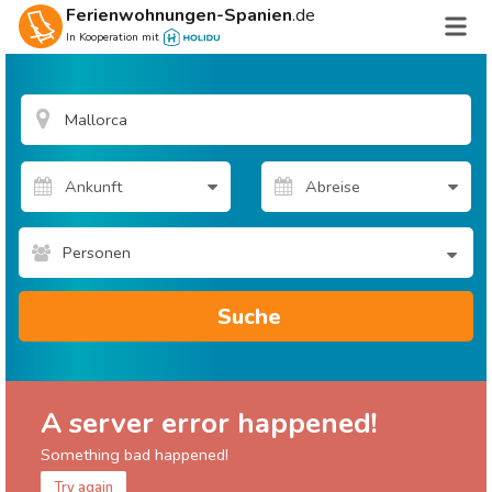
Ferienwohnungen-Spanien
.de
In Kooperation mit
Personen
Suche
A server error happened!
Something bad happened!
Try again