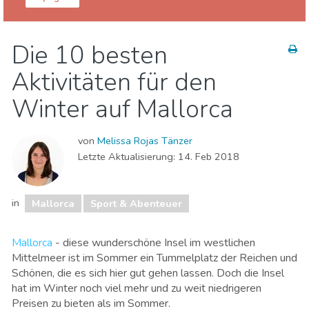
Balearische Inseln
Mallorca
Die 10 besten
Essen & Restaurants
Familienspaß
Aktivitäten für den
Lokale Veranstaltungen
Museen & Kunst
Natur & Freizeit
Shoppen
Sport & Abenteuer
Winter auf Mallorca
Strände
Unterkunft
von
Melissa Rojas Tänzer
Letzte Aktualisierung:
14. Feb 2018
in
Mallorca
Sport & Abenteuer
Mallorca
- diese wunderschöne Insel im westlichen
Mittelmeer ist im Sommer ein Tummelplatz der Reichen und
Schönen, die es sich hier gut gehen lassen. Doch die Insel
hat im Winter noch viel mehr und zu weit niedrigeren
Preisen zu bieten als im Sommer.