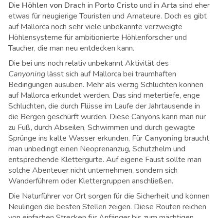
Die
Höhlen von Drach
in
Porto Cristo
und in
Arta
sind eher
etwas für neugierige Touristen und Amateure. Doch es gibt
auf Mallorca noch sehr viele unbekannte verzweigte
Höhlensysteme für ambitionierte Höhlenforscher und
Taucher, die man neu entdecken kann.
Die bei uns noch relativ unbekannt Aktivität des
Canyoning
lässt sich auf Mallorca bei traumhaften
Bedingungen ausüben. Mehr als vierzig Schluchten können
auf Mallorca erkundet werden. Das sind metertiefe, enge
Schluchten, die durch Flüsse im Laufe der Jahrtausende in
die Bergen geschürft wurden. Diese Canyons kann man nur
zu Fuß, durch Abseilen, Schwimmen und durch gewagte
Sprünge ins kalte Wasser erkunden. Für
Canyoning
braucht
man unbedingt einen Neoprenanzug, Schutzhelm und
entsprechende Klettergurte. Auf eigene Faust sollte man
solche Abenteuer nicht unternehmen, sondern sich
Wanderführern oder Klettergruppen anschließen.
Die Naturführer vor Ort sorgen für die Sicherheit und können
Neulingen die besten Stellen zeigen. Diese Routen reichen
von einfachen Strecken für Anfänger bis zum mächtigen