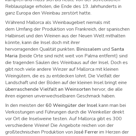
Reblausplage erholen, die Ende des 19. Jahrhunderts in
ganz Europa den Weinbau zerstört hatte.
Während Mallorca als Weinbaugebiet niemals mit
dem Umfang der Produktion von Frankreich, der spanischen
Halbinsel und den Weinen aus der Neuen Welt mithalten
könnte, kann die Insel doch mit ihrer
hervorragenden Qualität punkten.
Binissalem
und
Santa
Maria
(beide Orte sind nicht weit von Palma entfernt) sind
die tragenden Säulen des Weinbaus auf der Insel. Doch es
gibt noch viele andere Winzer auf Mallorca mit kleinen
Weingütern, die es zu entdecken lohnt. Die Vielfalt der
Landschaft und der Böden auf der kleinen Insel bringt eine
überraschende Vielfalt an Weinsorten
hervor, die alle
ihren eigenen unverwechselbaren Geschmack haben.
In den meisten der
60 Weingüter der Insel
kann man bei
Verkostungen und Führungen durch die Weinkeller direkt
vor Ort die Inselweine testen. Auf Mallorca gibt es 300
verschiedene Weine! Die Angebote reichen von der
großtechnischen Produktion von
José Ferre
r im Herzen der