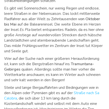
Straßenbedingungen schätzen.
Es gibt viel Sonnenschein, nur wenig Regen und endlose,
leere Straßen in der Nebensaison. Das lockt mittlerweile
Radfahrer aus aller Welt zu Zehntausenden
von Oktober
bis Mai
auf die Baleareninsel. Die weite Ebene im Herzen
der Insel
Es Pla
bietet entspanntes Radeln, da es hier ohne
große Anstiege auf wundervollen Strecken durch hübsche
Landstädtchen und atemberaubende Landschaften geht.
Das milde Frühlingswetter im Zentrum der Insel tut Körper
und Seele gut.
Wer auf der Suche nach einer größeren Herausforderung
ist, kann sich die Bergstraßen hinauf ins
Tramuntana-
Gebirges
quälen. Allerdings sollte man hier vorher die
Wetterkarte anschauen; es kann im Winter auch schneien
und sehr kalt werden in den Bergen!
Steile und lange Bergauffahrten und Bedingungen wie in
den Alpen oder Pyrenäen gibt es auf der
Straße nach Sa
Calobra
, die sich über 13 km lang durch die
Küstenlandschaft windet und selbst mit dem Auto eine
Herausforderung ist. Hier trainieren im Winter die Top-