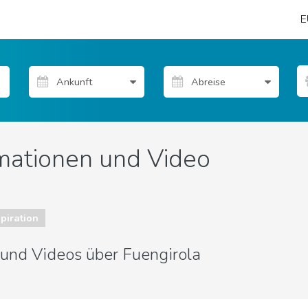
E
rmationen und Video
piration
 und Videos über Fuengirola