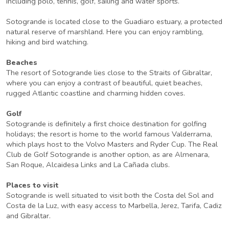
including polo, tennis, golf, sailing and water sports.
Sotogrande is located close to the Guadiaro estuary, a protected
natural reserve of marshland. Here you can enjoy rambling,
hiking and bird watching.
Beaches
The resort of Sotogrande lies close to the Straits of Gibraltar,
where you can enjoy a contrast of beautiful, quiet beaches,
rugged Atlantic coastline and charming hidden coves.
Golf
Sotogrande is definitely a first choice destination for golfing
holidays; the resort is home to the world famous Valderrama,
which plays host to the Volvo Masters and Ryder Cup. The Real
Club de Golf Sotogrande is another option, as are Almenara,
San Roque, Alcaidesa Links and La Cañada clubs.
Places to visit
Sotogrande is well situated to visit both the Costa del Sol and
Costa de la Luz, with easy access to Marbella, Jerez, Tarifa, Cadiz
and Gibraltar.