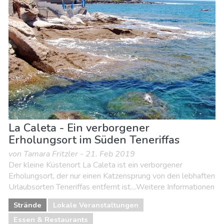
Lokale Veranstaltungen
Museen & Kunst
Nachtleben & Bars
Natur & Freizeit
Shoppen
Sport & Abenteuer
Strände
Unterkunft
La Caleta - Ein verborgener
Erholungsort im Süden Teneriffas
von Tamara Fritzler - 21. Feb 2019
Der kleine Küstenort La Caleta ist ein verborgener
Erholungsort, der nur einen Katzensprung von den lebhaften
Urlaubsorten Teneriffas entfernt ist....Weitere Informationen
Strände
Lokale Veranstaltungen
Essen & Restaurants