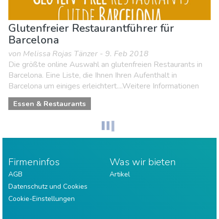
Glutenfreier Restaurantführer für
Barcelona
von Melissa Rojas Tänzer - 9. Feb 2018
Die größte online Auswahl an glutenfreien Restaurants in
Barcelona. Eine Liste, die Ihnen Ihren Aufenthalt in
Barcelona um einiges erleichtert....Weitere Informationen
Essen & Restaurants
Firmeninfos
Was wir bieten
AGB
Artikel
Datenschutz und Cookies
Cookie-Einstellungen