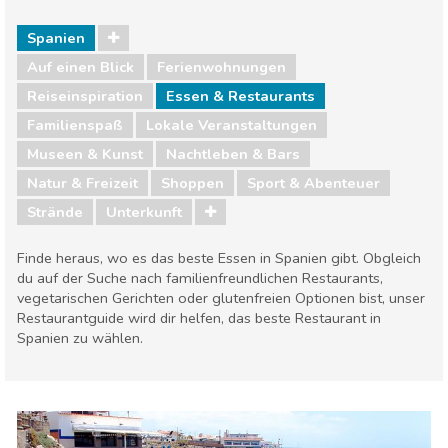
Spanien
Auf einen Blick
Ferienwohnungen
Reiseinspiration
Essen & Restaurants
Familienspaß
Lokale Veranstaltungen
Museen & Kunst
Nachtleben & Bars
Natur & Freizeit
Shoppen
Sport & Abenteuer
Strände
Unterkunft
Finde heraus, wo es das beste Essen in Spanien gibt. Obgleich
du auf der Suche nach familienfreundlichen Restaurants,
vegetarischen Gerichten oder glutenfreien Optionen bist, unser
Restaurantguide wird dir helfen, das beste Restaurant in
Spanien zu wählen.
Spanien
Essen & Restaurants
Familienspaß