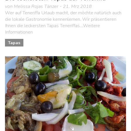
von Melissa Rojas Tänzer - 21. Mrz 2018
Wer auf Teneriffa Urlaub macht, der möchte natürlich auch
die lokale Gastronomie kennenlernen. Wir präsentieren
Ihnen die leckersten Tapas Teneriffas....Weitere
Informationen
Tapas