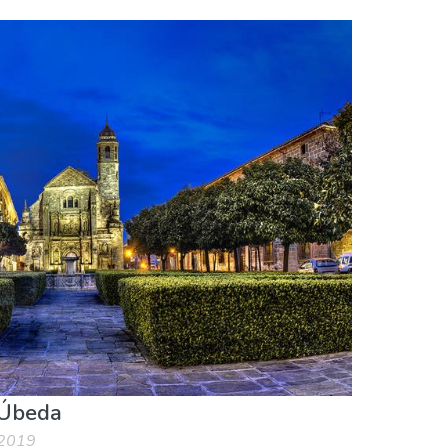
 Úbeda
 2019