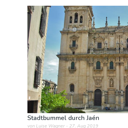
Andalusien
Jaén Provinz
Museen & Kunst
Unterkunft
Stadtbummel durch Jaén
von Luise Wagner - 27. Aug 2019