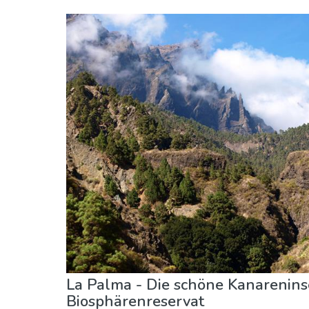
Kanarische Inseln
La Palma
Museen & Kunst
Natur & Freizeit
La Palma - Die schöne Kanarenins
Biosphärenreservat