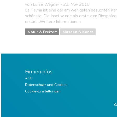
von Luise Wagner - 23. Nov 2015
La Palma ist eine der am wenigsten besuchten Kan
schönste. Die Insel wurde als erste zum Biosphä
erklärt....Weitere Informationen
Natur & Freizeit
Museen & Kunst
Firmeninfos
AGB
Datenschutz und Cookies
Cookie-Einstellungen
©