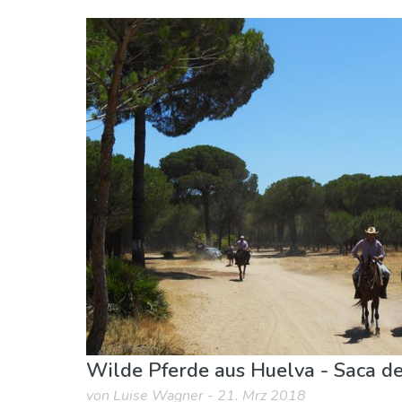
Andalusien
Huelva Provinz
Sport & Abenteuer
Wilde Pferde aus Huelva - Saca de
von Luise Wagner - 21. Mrz 2018