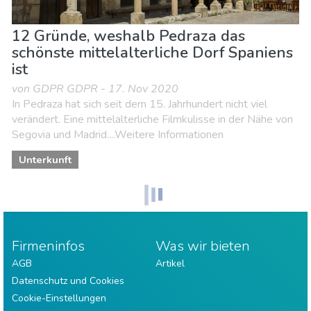
12 Gründe, weshalb Pedraza das
schönste mittelalterliche Dorf Spaniens
ist
von GDPR GDPR - 17. Nov 2020
In Pedraza hat sich seit dem 15. Jahrhundert nicht viel
verändert. Eine mittelalterliche Filmkulisse in der Nähe von
Segovia und Madrid....Weitere Informationen
Unterkunft
Firmeninfos
Was wir bieten
AGB
Artikel
Datenschutz und Cookies
Cookie-Einstellungen