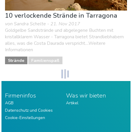
10 verlockende Strände in Tarragona
von Sandra Schelte - 21. Nov 2017
Goldgelbe Sandstrände und abgelegene Buchten mit
kristallklarem Wasser - Tarragona bietet Strandliebhabern
alles, was die Costa Daurada verspricht....Weitere
Informationen
Strände
Familienspaß
Firmeninfos
Was wir bieten
AGB
Artikel
Datenschutz und Cookies
Cookie-Einstellungen