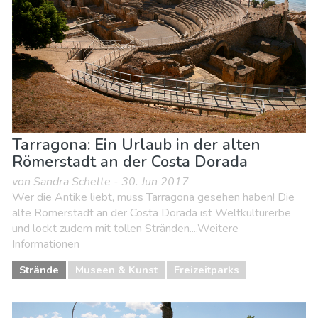
Tarragona: Ein Urlaub in der alten
Römerstadt an der Costa Dorada
von Sandra Schelte - 30. Jun 2017
Wer die Antike liebt, muss Tarragona gesehen haben! Die
alte Römerstadt an der Costa Dorada ist Weltkulturerbe
und lockt zudem mit tollen Stränden....Weitere
Informationen
Strände
Museen & Kunst
Freizeitparks