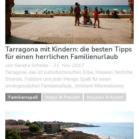
Tarragona mit Kindern: die besten Tipps
für einen herrlichen Familienurlaub
von Sandra Schelte - 21. Nov 2017
Tarragona, das ist kulturhistorisches Erbe, Museen, herrliche
Strände, Folklore und jede Menge Spaß für einen
unvergesslichen Familienurlaub....Weitere Informationen
Familienspaß
Natur & Freizeit
Museen & Kunst