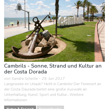
Cambrils - Sonne, Strand und Kultur an
der Costa Dorada
von Sandra Schelte - 29. Jun 2017
Langeweile im Urlaub? Nicht in Cambrils! Der Ferienort an
der Costa Daurada bietet eine große Auswahl an
Unterhaltung, Kunst, Sport und Kultur....Weitere
Informationen
Natur & Freizeit
Freizeitparks