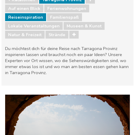
Auf einen Blick
Ferienwohnungen
Reiseinspiration
Familienspaß
Lokale Veranstaltungen
Museen & Kunst
Natur & Freizeit
Strände
Du möchtest dich für deine Reise nach Tarragona Provinz
inspirieren lassen und brauchst noch ein paar Ideen? Unsere
Experten vor Ort wissen, wo die Sehenswürdigkeiten sind, wo
immer etwas los ist und wo man am besten essen gehen kann
in Tarragona Provinz.
Katalonien
Tarragona Provinz
Familienspaß
Lokale Veranstaltungen
Museen & Kunst
Natur & Freizeit
Strände