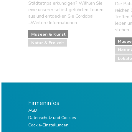
Städtetrips erkundigen? Wählen Sie
Die Pati
eine unserer selbst geführten Touren
reichen 
aus und entdecken Sie Cordoba!
Treffen 
...Weitere Informationen
leben un
stehen..
Museen & Kunst
Musee
Natur & Freizeit
Natur 
Lokale
Firmeninfos
AGB
Datenschutz und Cookies
Cookie-Einstellungen