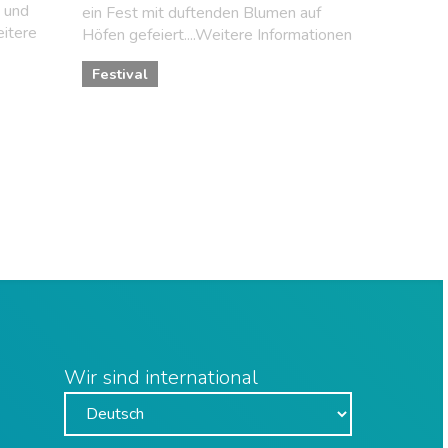
 und
ein Fest mit duftenden Blumen auf
eitere
Höfen gefeiert....Weitere Informationen
Festival
Wir sind international