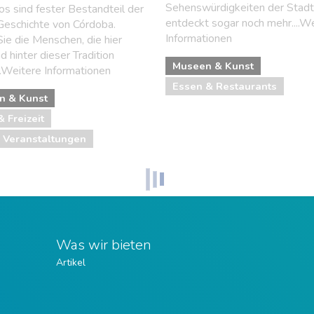
Sehenswürdigkeiten der Stadt
os sind fester Bestandteil der
entdeckt sogar noch mehr....W
Geschichte von Córdoba.
Informationen
Sie die Menschen, die hier
d hinter dieser Tradition
Museen & Kunst
..Weitere Informationen
Essen & Restaurants
n & Kunst
& Freizeit
 Veranstaltungen
Was wir bieten
Artikel