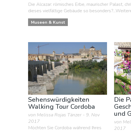
Die Alcazar: römisches Erbe, maurischer Palast, ch
dieses vielfältige Gebäude so besonders?...Weiter
Museen & Kunst
Sehenswürdigkeiten
Die P
Walking Tour Cordoba
Gesch
und G
von Melissa Rojas Tänzer - 9. Nov
2017
von Mel
Möchten Sie Cordoba während Ihres
2017