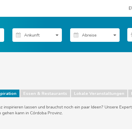
E
piration
Essen & Restaurants
Lokale Veranstaltungen
z inspirieren lassen und brauchst noch ein paar Ideen? Unsere Exper
 gehen kann in Córdoba Provinz.