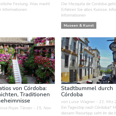
ristliche Festung. Was macht
Die Mezquita de Cordoba gehö
e Informationen
Erfahren Sie alles Kuriose, Inf
Informationen
Museen & Kunst
atios von Córdoba:
Stadtbummel durch
ichten, Traditionen
Córdoba
eheimnisse
von Luise Wagner - 21. Mrz
Ein Tagestrip nach Córdoba? M
issa Rojas Tänzer - 15. Nov
diesem Reisetipp seht ihr die