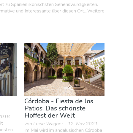
rt zu Spanien ikonischsten Sehenswürdigkeiten.
ormative und Interessante über diesen Ort....Weitere
Córdoba - Fiesta de los
Patios. Das schönste
Hoffest der Welt
 2018
it
von Luise Wagner - 12. Nov 2021
 besten
Im Mai wird im andalusischen Córdoba