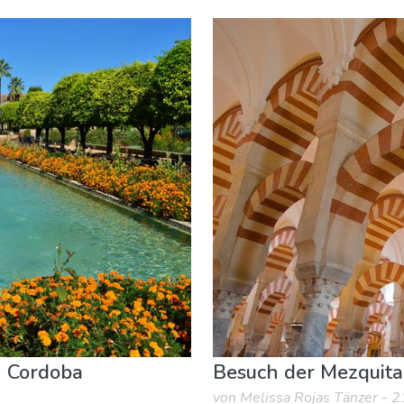
n
Museen & Kunst
Natur & Freizeit
n Cordoba
Besuch der Mezquita
von Melissa Rojas Tänzer - 