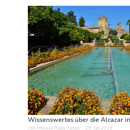
Andalusien
Córdoba Provinz
Essen & Restaurants
Lokale Veranstaltunge
Wissenswertes über die Alcazar i
von Melissa Rojas Tänzer - 19. Jan 2018