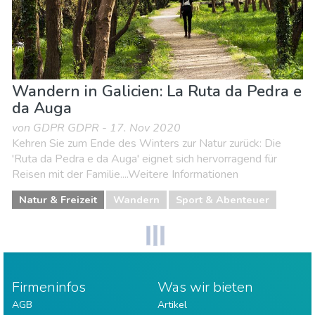
Wandern in Galicien: La Ruta da Pedra e
da Auga
von GDPR GDPR - 17. Nov 2020
Kehren Sie zum Ende des Winters zur Natur zurück: Die
'Ruta da Pedra e da Auga' eignet sich hervorragend für
Reisen mit der Familie....Weitere Informationen
Natur & Freizeit
Wandern
Sport & Abenteuer
Firmeninfos
Was wir bieten
AGB
Artikel