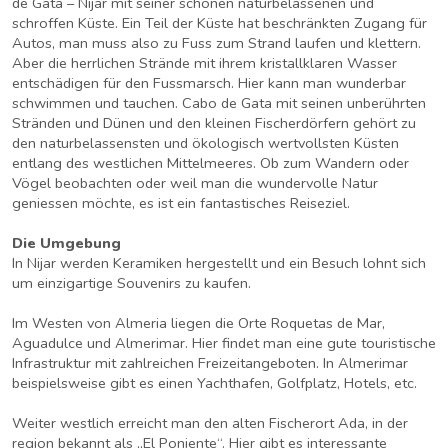
de Gata – Nijar mit seiner schönen naturbelassenen und
schroffen Küste. Ein Teil der Küste hat beschränkten Zugang für
Autos, man muss also zu Fuss zum Strand laufen und klettern.
Aber die herrlichen Strände mit ihrem kristallklaren Wasser
entschädigen für den Fussmarsch. Hier kann man wunderbar
schwimmen und tauchen. Cabo de Gata mit seinen unberührten
Stränden und Dünen und den kleinen Fischerdörfern gehört zu
den naturbelassensten und ökologisch wertvollsten Küsten
entlang des westlichen Mittelmeeres. Ob zum Wandern oder
Vögel beobachten oder weil man die wundervolle Natur
geniessen möchte, es ist ein fantastisches Reiseziel.
Die Umgebung
In Nijar werden Keramiken hergestellt und ein Besuch lohnt sich
um einzigartige Souvenirs zu kaufen.
Im Westen von Almeria liegen die Orte Roquetas de Mar,
Aguadulce und Almerimar. Hier findet man eine gute touristische
Infrastruktur mit zahlreichen Freizeitangeboten. In Almerimar
beispielsweise gibt es einen Yachthafen, Golfplatz, Hotels, etc.
Weiter westlich erreicht man den alten Fischerort Ada, in der
region bekannt als „El Poniente“. Hier gibt es interessante