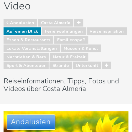
Video
Andalusien
Costa Almería
Auf einen Blick
Ferienwohnungen
Reiseinspiration
Essen & Restaurants
Familienspaß
Lokale Veranstaltungen
Museen & Kunst
Nachtleben & Bars
Natur & Freizeit
Sport & Abenteuer
Strände
Unterkunft
Reiseinformationen, Tipps, Fotos und
Videos über Costa Almería