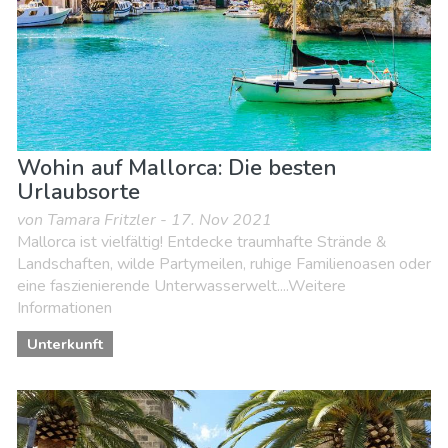
Wohin auf Mallorca: Die besten
Urlaubsorte
von Tamara Fritzler - 17. Nov 2021
Mallorca ist vielfältig! Entdecke traumhafte Strände &
Landschaften, wilde Partymeilen, ruhige Familienoasen oder
eine faszienierende Unterwasserwelt....Weitere
Informationen
Unterkunft