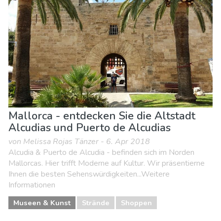
Mallorca - entdecken Sie die Altstadt
Alcudias und Puerto de Alcudias
von Melissa Rojas Tänzer - 6. Apr 2018
Alcudia & Puerto de Alcudia - befinden sich im Norden
Mallorcas. Hier trifft Moderne auf Kultur. Wir präsentierne
Ihnen die besten Sehenswürdigkeiten...Weitere
Informationen
Museen & Kunst
Strände
Shoppen