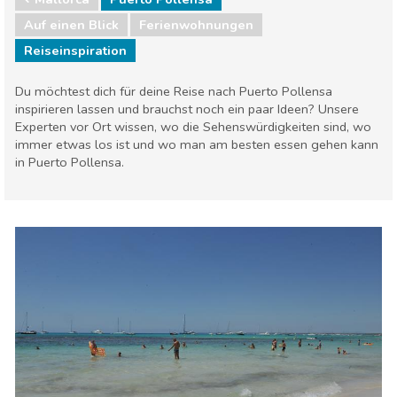
Auf einen Blick
Ferienwohnungen
Reiseinspiration
Du möchtest dich für deine Reise nach Puerto Pollensa
inspirieren lassen und brauchst noch ein paar Ideen? Unsere
Experten vor Ort wissen, wo die Sehenswürdigkeiten sind, wo
immer etwas los ist und wo man am besten essen gehen kann
in Puerto Pollensa.
Balearische Inseln
Mallorca
Essen & Restaurants
Familienspaß
Lokale Veranstaltungen
Museen & Kunst
Natur & Freizeit
Shoppen
Sport & Abenteuer
Strände
Unterkunft