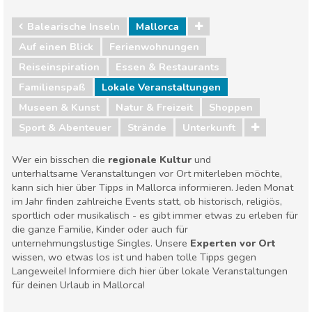
Balearische Inseln
Mallorca
Auf einen Blick
Ferienwohnungen
Reiseinspiration
Essen & Restaurants
Familienspaß
Lokale Veranstaltungen
Museen & Kunst
Natur & Freizeit
Shoppen
Sport & Abenteuer
Strände
Unterkunft
Wer ein bisschen die
regionale Kultur
und
unterhaltsame Veranstaltungen vor Ort miterleben möchte,
kann sich hier über Tipps in Mallorca informieren. Jeden Monat
im Jahr finden zahlreiche Events statt, ob historisch, religiös,
sportlich oder musikalisch - es gibt immer etwas zu erleben für
die ganze Familie, Kinder oder auch für
unternehmungslustige Singles. Unsere
Experten vor Ort
wissen, wo etwas los ist und haben tolle Tipps gegen
Langeweile! Informiere dich hier über lokale Veranstaltungen
für deinen Urlaub in Mallorca!