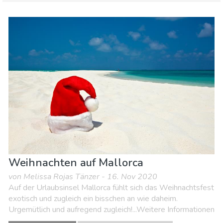
Balearische Inseln
Mallorca
Essen & Restaurants
Familienspaß
Lokale Veranstaltungen
Museen & Kunst
Natur & Freizeit
Shoppen
Sport & Abenteuer
Strände
Unterkunft
Weihnachten auf Mallorca
von Melissa Rojas Tänzer - 16. Nov 2020
Auf der Urlaubsinsel Mallorca fühlt sich das Weihnachtsfest
exotisch und zugleich ein bisschen an wie daheim.
Urgemütlich und aufregend zugleich!...Weitere Informationen