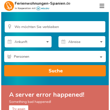
Ferienwohnungen-Spanien
.de
In Kooperation mit
Personen
Suche
A server error happened!
Something bad happened!
Try again