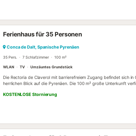
Gebirgszüge bieten. Genießen Sie den ländlichen Tourismus....
Ferienhaus für 35 Personen
Conca de Dalt, Spanische Pyrenäen
35 Pers.
7 Schlafzimmer
100 m²
WLAN
TV
Umzäuntes Grundstück
Die Rectoria de Claverol mit barrierefreiem Zugang befindet sich in 
herrlichen Blick auf die Pyrenäen. Die 100 m² große Unterkunft ver
Küche, 7 Schlafzimmer und 3 Badezimmer und bietet Platz für bis 
KOSTENLOSE Stornierung
Annehmlichkeiten gehören WLAN mit einem eigenen Arbeitsplatz fü
Waschmaschine. Diese Unterkunft verfügt weder über eine Klimaan
private, offene Terrasse ist ideal, um abends zu entspannen. Koste
Straße zur Verfügung. Haustiere, Rauchen und Veranstaltungen sind n
einem bequemen Self-Check-in-System. Bitte beachten Sie, dass es
behördliche Vorschriften zur Wassernutzung geben kann, die sich a
Gartenbewässerung oder die Nutzung des Leitungswassers auswirk