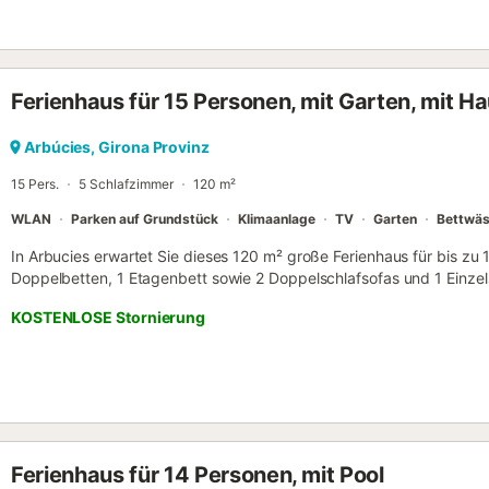
Verfügung: Waschmaschine, Bügeleisen, Haartrockner. Internet (WLA
Nichtraucher-Unterkunft. HUTT-007183 // Reg. Nr.:
ESFCTU00004302400026334500000000000000000HUTT-00718
Ferienhaus für 15 Personen, mit Garten, mit Ha
Arbúcies, Girona Provinz
15 Pers.
5 Schlafzimmer
120 m²
WLAN
Parken auf Grundstück
Klimaanlage
TV
Garten
Bettwä
In Arbucies erwartet Sie dieses 120 m² große Ferienhaus für bis zu
Doppelbetten, 1 Etagenbett sowie 2 Doppelschlafsofas und 1 Einzel
voll ausgestattete Bäder und eine komplett eingerichtete Küche. Fü
KOSTENLOSE Stornierung
Highspeed-WLAN für Videokonferenzen, Klimaanlage, Fernseher, W
Arbeitsplatz, stufenloser Zugang, Babybett und Hochstuhl zur Verf
Garten und den Grillbereich – ideal für Picknicks und Mahlzeiten im 
ruhige, ländliche Umgebung lädt zum Abschalten ein, Wanderwege 
Nähe. Sie nutzen 6 gemeinschaftliche Parkplätze am Haus und ein
Bis zu 2 Haustiere sind willkommen. Veranstaltungen sind nicht gestat
Gehminuten erreichbar. Das charmante Dorf Arbucies erreichen Sie i
Ferienhaus für 14 Personen, mit Pool
Sie von der Nähe zu lokalen Annehmlichkeiten und genießen dennoc