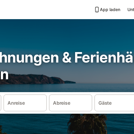
App laden
Unt
hnungen & Ferienhä
en
Anreise
Abreise
Gäste