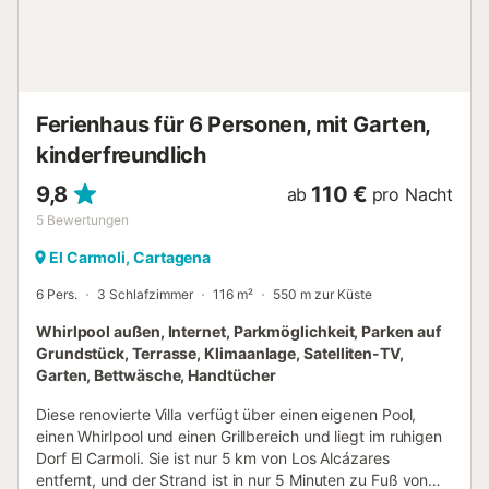
französische, englische und viele mehr. Los Alcázares hat
einen großen Freiluftmarkt am Dienstag und einen
weiteren in der Nachbarstadt Los Narejos am Samstag.
Los Alcázares ist auc...
Ferienhaus für 6 Personen, mit Garten,
kinderfreundlich
9,8
110 €
ab
pro Nacht
5
Bewertungen
El Carmoli, Cartagena
6 Pers.
3 Schlafzimmer
116 m²
550 m zur Küste
Whirlpool außen, Internet, Parkmöglichkeit, Parken auf
Grundstück, Terrasse, Klimaanlage, Satelliten-TV,
Garten, Bettwäsche, Handtücher
Diese renovierte Villa verfügt über einen eigenen Pool,
einen Whirlpool und einen Grillbereich und liegt im ruhigen
Dorf El Carmoli. Sie ist nur 5 km von Los Alcázares
entfernt, und der Strand ist in nur 5 Minuten zu Fuß von