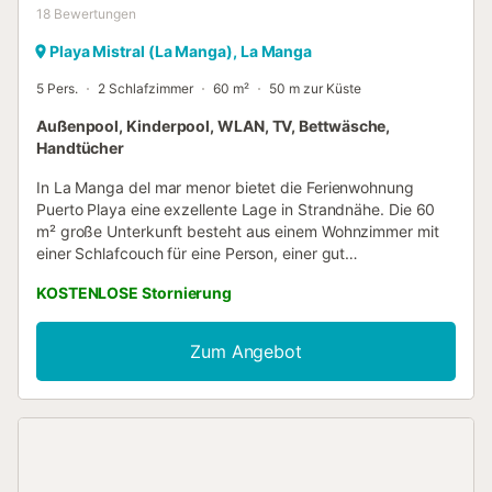
18
Bewertungen
Playa Mistral (La Manga), La Manga
5 Pers.
2 Schlafzimmer
60 m²
50 m zur Küste
Außenpool, Kinderpool, WLAN, TV, Bettwäsche,
Handtücher
In La Manga del mar menor bietet die Ferienwohnung
Puerto Playa eine exzellente Lage in Strandnähe. Die 60
m² große Unterkunft besteht aus einem Wohnzimmer mit
einer Schlafcouch für eine Person, einer gut
ausgestatteten Küche, 2 Schlafzimmern und 1
KOSTENLOSE Stornierung
Badezimmer und bietet somit Platz für 5 Personen. Zur
Ausstattung gehören außerdem Highspeed-WLAN (für
Videoanrufe geeignet), ein TV sowie eine Waschmaschine.
Zum Angebot
Ein Babybett ist ebenfalls vorhanden. Heizungen sind auf
Anfrage erhältlich. Diese Unterkunft verfügt über einen
privaten Außenbereich mit Terrasse und Balkon. Die Gäste
haben auch Zugang zu einem gemeinsamen Außenbereich
mit Pool (geöffnet vom 15. Juni bis 15. September),
Kinderpool und Außendusche. Die Unterkunft befindet sich