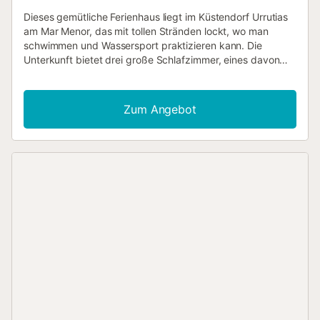
Dieses gemütliche Ferienhaus liegt im Küstendorf Urrutias
am Mar Menor, das mit tollen Stränden lockt, wo man
schwimmen und Wassersport praktizieren kann. Die
Unterkunft bietet drei große Schlafzimmer, eines davon
mit Zugang zu einer Terrasse, auf der man herrlich in der
Sonne frühstücken kann. Das geräumige und moderne
Wohn-/Esszimmer eignet sich ideal, um die gemeinsame
Zum Angebot
Zeit zu genießen. Im Außenbereich gibt es ein
hauseigenes Schwimmbad, das für erfrischende
Abkühlung sorgt, und einen Grill sowie einen großen
Esstisch für gelungene Mahlzeiten unter freiem Himmel. In
der näheren Umgebung finden Sie Ortschaften wie
Alcáceres oder Cabo de Palos, die weithin für ihre
Reisspezialitäten berühmt sind. Auch der Golfplatz Manga
Club und der Naturpark Calblanque sind nicht weit
entfernt....