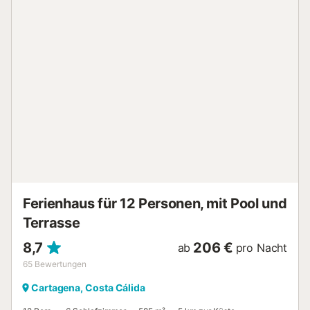
Außendusche. Die Unterkunft liegt direkt am Strand, in
fußläufiger Entfernung zu öffentlichen Verkehrsmitteln und
nur 15 Gehminuten von einem Tennisplatz entfernt.
Kostenlose Parkplätze stehen auf der Straße zur
Verfügung. Haustiere, Rauchen und Veranstaltungen sind
nicht gestattet....
Ferienhaus für 12 Personen, mit Pool und
Terrasse
8,7
206 €
ab
pro Nacht
65
Bewertungen
Cartagena, Costa Cálida