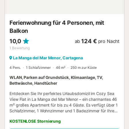
Wichtige Informationen: Kein Aufzug, Stufen zum
Haupteingang der Unterkunft Keine Haustiere erlaubt
Reparaturarbeiten vor Ort von Oktober 2024 bis Ende Juni
2025 Pool geschlossen im Mai und Juni 2025...
Ferienwohnung für 4 Personen, mit
Balkon
10,0
124 €
ab
pro Nacht
1
Bewertung
La Manga del Mar Menor, Cartagena
4 Pers.
1 Schlafzimmer
46 m²
250 m zur Küste
WLAN, Parken auf Grundstück, Klimaanlage, TV,
Bettwäsche, Handtücher
Entdecken Sie Ihr perfektes Urlaubsdomizil im Cozy Sea
View Flat in La Manga del Mar Menor – ein charmantes 46
m² großes Apartment für bis zu 4 Gäste. Es verfügt über 1
Schlafzimmer, 1 Wohnzimmer und 1 Badezimmer für Ihren
Komfort. Zur Ausstattung gehören Klimaanlage, Ventilator,
KOSTENLOSE Stornierung
Fernseher und WLAN für einen angenehmen Aufenthalt.
Genießen Sie den herrlichen Meerblick von Ihrem privaten