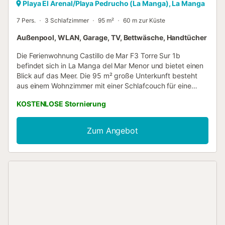
Playa El Arenal/Playa Pedrucho (La Manga), La Manga
7 Pers.
3 Schlafzimmer
95 m²
60 m zur Küste
Außenpool, WLAN, Garage, TV, Bettwäsche, Handtücher
Die Ferienwohnung Castillo de Mar F3 Torre Sur 1b
befindet sich in La Manga del Mar Menor und bietet einen
Blick auf das Meer. Die 95 m² große Unterkunft besteht
aus einem Wohnzimmer mit einer Schlafcouch für eine
Person, einer gut ausgestatteten Küche, 3 Schlafzimmern
KOSTENLOSE Stornierung
und 2 Bädern und bietet somit Platz für 7 Personen. Zur
Ausstattung gehören außerdem Highspeed-WLAN (für
Videoanrufe geeignet), ein TV sowie eine Waschmaschine.
Zum Angebot
Ein Babybett ist ebenfalls vorhanden. Heizungen sind auf
Anfrage erhältlich. Diese Unterkunft verfügt über einen
privaten Außenbereich mit einer offenen Terrasse und
einem Balkon. Außerdem haben die Gäste Zugang zu
einem gemeinsamen Außenbereich mit Pool (geöffnet vom
15. Juni bis 15. September) und Außendusche. Die
Unterkunft befindet sich in der Nähe des Strandes,
öffentliche Verkehrsmittel sind zu Fuß erreichbar und ein
Tennisplatz ist in 15 Minuten zu Fuß zu erreichen. Ein