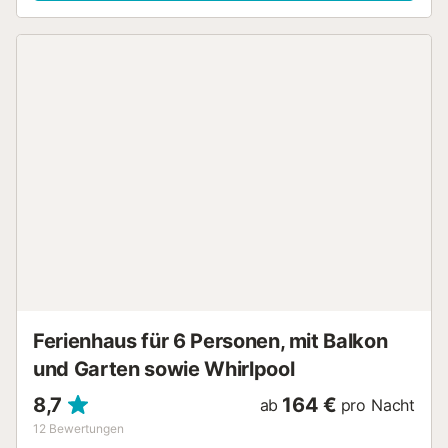
überdachten Terrasse und einem Balkon. Dieses
Ferienhaus verfügt über einen erfrischenden
Gemeinschaftspool für heiße Sommertage. Der
Gemeinschaftspool ist vom 15/06 bis 30/09 von 11 bis 15
Uhr und von 17 bis 20 Uhr geöffnet. Kostenlose Parkplätze
sind auf der Straße vorhanden. Ein Haustier ist erlaubt.
Rauchen und das Feiern von Veranstaltungen sind nicht
erlaubt....
Ferienhaus für 6 Personen, mit Balkon
und Garten sowie Whirlpool
8,7
164 €
ab
pro Nacht
12
Bewertungen