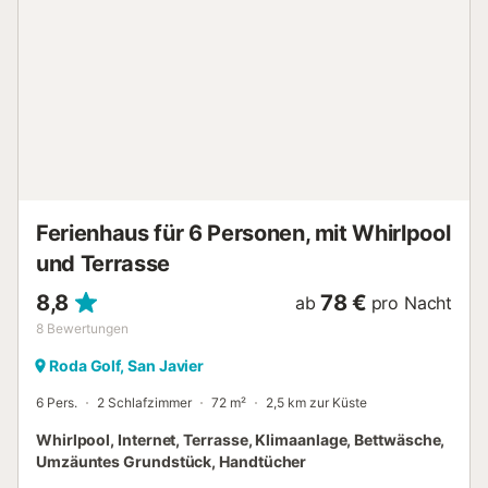
den Veneziola-Kanal und das Mittelmeer. Die Villa ist
kinderfreundlich und sicher, was sie ideal für Familien jeden
Alters macht. Erstklassige Lage & nahegelegene
Annehmlichkeiten Auf La Manga gelegen, nur einen kurzen
Spaziergang von Restaurants, Geschäften und einer
fantastischen Strandbar entfernt. Exzellente
Busanbindung nur 500 m entfernt, mit häufigen Fahrten
während der Hochsaison und guten Verbindungen in der
Nebensaison. Hauptmerkmale: ✅ Privater Pool &
Außendusche – Keine Teilung, nu...
Ferienhaus für 6 Personen, mit Whirlpool
und Terrasse
8,8
78 €
ab
pro Nacht
8
Bewertungen
Roda Golf, San Javier
6 Pers.
2 Schlafzimmer
72 m²
2,5 km zur Küste
Whirlpool, Internet, Terrasse, Klimaanlage, Bettwäsche,
Umzäuntes Grundstück, Handtücher