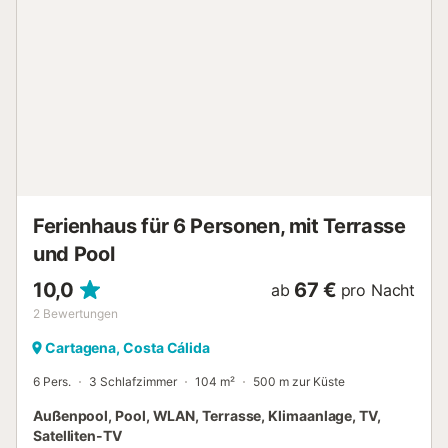
in der Nähe des Strandes, öffentliche Verkehrsmittel sind
zu Fuß erreichbar und ein Tennisplatz ist in 15 Minuten zu
Fuß zu erreichen. Kostenlose Parkplätze sind auf der
Straße vorhanden. Ein Haustier ist erlaubt. Rauchen und
das Feiern von Veranstaltungen sind nicht erlaubt. Eine
Klimaanlage ist nicht vorhanden. Ein Aufzug ist im
Gebäude vorhanden....
Ferienhaus für 6 Personen, mit Terrasse
und Pool
10,0
67 €
ab
pro Nacht
2
Bewertungen
Cartagena, Costa Cálida
6 Pers.
3 Schlafzimmer
104 m²
500 m zur Küste
Außenpool, Pool, WLAN, Terrasse, Klimaanlage, TV,
Satelliten-TV