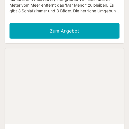
Meter vom Meer entfernt das 'Mar Menor' zu bleiben. Es
gibt 3 Schlafzimmer und 3 Bäder. Die herrliche Umgebung
dieser Villa gibt Ihnen das Gefühl, im Paradies zu sein.
Wogende Palmen, Meerblick, Ruhe und Raum sind die
Schlüsselwörter dieses besonderen Ortes. Diese Villa mit
Zum Angebot
privatem Pool und Klimaanlage befindet sich in der sehr
gepflegten Gegend von 'Estrella de Mar' im Dorf Los
Urrutias'. Sie ist nur 20 Meter vom Strand des
Binnenmeeres 'Mar Menor' entfernt. Sie können hier am
Strand sitzen, am Wasser spazieren gehen, verschiedene
Wassersportarten ausüben oder sich am privaten Pool und
in der Ruhe der Villa selbst entspannen. Genießen Sie es,
auf der Terrasse zu faulenzen, morgens mit der
aufgehenden Sonne aufzuwachen und das Meer zu
überblicken oder im angrenzenden Restaurant oder im
Restaurant des nahegelegenen Yachthafens ein schönes
Mittagessen einzunehmen. Alles ist möglich. Nur 20
Autominuten entfernt befindet sich La Manga, wo Sie auch
an den Strand des Mittelmeers gehen können. In 'Estrella
de Mar' gibt es mehrere Restaurants und ein Supermarkt
ist 1,5 km vom Haus entfernt. Mehrere große Supermärkte
(u.a. Dia, Lidl, Aldi, Carrefour), Geschäfte und