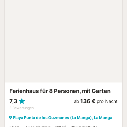
sowie ein modernes Wohnzimmer in sanften Farbtönen,
das zum Entspannen auf dem Sofa einlädt. Eine voll
ausgestattete Küche schließt die komfortable Ausstattung
ab. Draußen gibt es eine Sonnenterrasse, auf der Sie mit
Ihrer Familie und mit Freunden gesellige Abende
verbringen können, leckere Essen grillen können oder sich
einfach am schönen privaten Pool sonnen können. Der
Poolwartungsservice jeden Donnerstagmorgen ist im Preis
inbegriffen und überprüft und reinigt das Wasser. Ein
idealer Ort, um Ihre Ruhetage zu genießen. Durch seine
Nähe zum Meer bietet es eine große Vielfalt von
Wassersportarten wie Kitesurfen, Windsurfen, Paddle-
Tennis-Surfen, Kajakfahren und Segeln....
Ferienhaus für 8 Personen, mit Garten
7,3
136 €
ab
pro Nacht
3
Bewertungen
Playa Punta de los Guzmanes (La Manga), La Manga