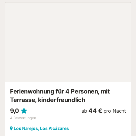
Ausflüge zur Ensenada del Esparto, nach Veneziola und
zum Yachthafen Tomás Maestre. Ein Parkplatz steht in
einer Garage zur Verfügung. Ein Haustier ist erlaubt.
Veranstaltungen sind in dieser Unterkunft nicht gestattet....
Ferienwohnung für 4 Personen, mit
Terrasse, kinderfreundlich
9,0
44 €
ab
pro Nacht
4
Bewertungen
Los Narejos, Los Alcázares