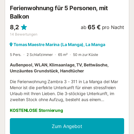
Verfügung stehen. 🧺 Annehmlichkeiten wie Bettwäsche,
Ferienwohnung für 5 Personen, mit
Handtücher, Heizung und ein Willko...
Balkon
8,2
65 €
ab
pro Nacht
14
Bewertungen
Tomas Maestre Marina (La Manga), La Manga
5 Pers.
2 Schlafzimmer
65 m²
50 m zur Küste
Außenpool, WLAN, Klimaanlage, TV, Bettwäsche,
Umzäuntes Grundstück, Handtücher
Die Ferienwohnung Zambra 3 - 311 in La Manga del Mar
Menor ist die perfekte Unterkunft für einen stressfreien
Urlaub mit Ihren Lieben. Die 3-stöckige Unterkunft, im
zweiten Stock ohne Aufzug, besteht aus einem
Wohnzimmer, einer Küche, 2 Schlafzimmern und 1
KOSTENLOSE Stornierung
Badezimmer, so dass sie Platz für 5 Personen bietet. Zur
Ausstattung gehören außerdem Wi-Fi, ein TV, eine
Klimaanlage sowie eine Waschmaschine. Diese Unterkunft
Zum Angebot
verfügt über einen privaten Außenbereich mit einer