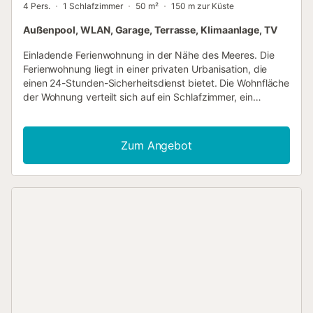
4 Pers.
1 Schlafzimmer
50 m²
150 m zur Küste
Außenpool, WLAN, Garage, Terrasse, Klimaanlage, TV
Einladende Ferienwohnung in der Nähe des Meeres. Die
Ferienwohnung liegt in einer privaten Urbanisation, die
einen 24-Stunden-Sicherheitsdienst bietet. Die Wohnfläche
der Wohnung verteilt sich auf ein Schlafzimmer, ein
Badezimmer, eine Küche und einen Wohnbereich. In der
Anlage haben Sie Zugang zu einem gemeinschaftlich
genutzen Außenpool, in dem Sie sich bei heißen
Zum Angebot
Temperaturen abkühlen können. Vom Wohnbereich der
Wohnung gelangen Sie auf einen Balkon. In unmittelbarer
Nachbarschaft gibt es Supermärkte, Restaurants und
Unterhaltungsoptionen. Auch ein Golfplatz kann innerhalb
von 3,5 km erreicht werden. Nicht zu vergessen, die
wunderschönen Sandstrände und das Meer, die sich in
direkter Nähe zur Wohnung befinden....