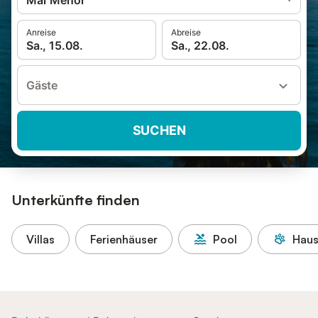
Mar Menor
Anreise
Abreise
Sa., 15.08.
Sa., 22.08.
Gäste
SUCHEN
Unterkünfte finden
Villas
Ferienhäuser
Pool
Haus