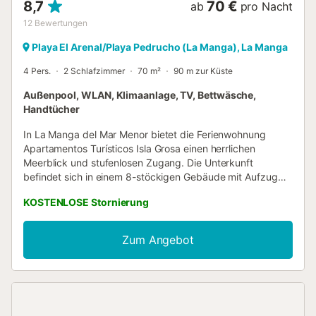
8,7
70 €
ab
pro Nacht
12
Bewertungen
Playa El Arenal/Playa Pedrucho (La Manga), La Manga
4 Pers.
2 Schlafzimmer
70 m²
90 m zur Küste
Außenpool, WLAN, Klimaanlage, TV, Bettwäsche,
Handtücher
In La Manga del Mar Menor bietet die Ferienwohnung
Apartamentos Turísticos Isla Grosa einen herrlichen
Meerblick und stufenlosen Zugang. Die Unterkunft
befindet sich in einem 8-stöckigen Gebäude mit Aufzug
und verfügt über ein Wohnzimmer, eine Küche, 2
KOSTENLOSE Stornierung
Schlafzimmer und 1 Badezimmer – ideal für bis zu 4
Personen. Zu den weiteren Annehmlichkeiten zählen
Highspeed-WLAN (videokonferenzgeeignet), Fernseher,
Zum Angebot
Klimaanlage, Ventilator und Waschmaschine. Im privaten
Außenbereich stehen Ihnen eine offene Terrasse und ein
Balkon zur Verfügung. Sie haben Zugang zu einem
gemeinschaftlichen Außenbereich mit umzäuntem Pool
(geöffnet vom 15. Juni bis 15. September) und