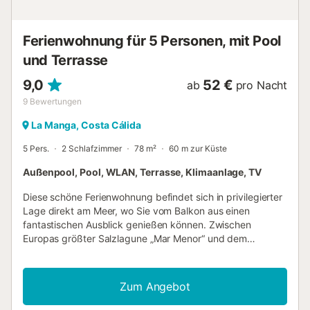
Ferienwohnung für 5 Personen, mit Pool
und Terrasse
9,0
52 €
ab
pro Nacht
9
Bewertungen
La Manga, Costa Cálida
5 Pers.
2 Schlafzimmer
78 m²
60 m zur Küste
Außenpool, Pool, WLAN, Terrasse, Klimaanlage, TV
Diese schöne Ferienwohnung befindet sich in privilegierter
Lage direkt am Meer, wo Sie vom Balkon aus einen
fantastischen Ausblick genießen können. Zwischen
Europas größter Salzlagune „Mar Menor“ und dem
Mittelmeer gelegen, können Sie hier gleich die Vorteile
zweier Meere genießen. Dieser magische Ort bietet eine
Vielzahl an touristischen Angeboten und Aktivitäten wie
Zum Angebot
Tauchen, Golf, Reiten, Wandern, Einkaufen, Kultur und
vielem mehr. Die Exkursionen mit dem Segelboot vom