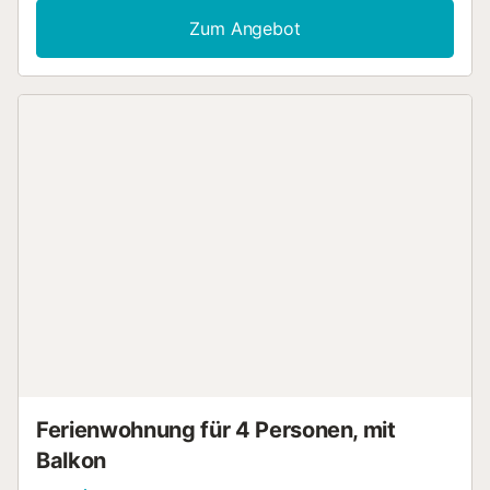
Balkon. Das Apartment liegt in Strandnähe und bietet
Zum Angebot
Ihnen somit bequemen Zugang zu Sonne und Sand. Ein
Tennisplatz ist in etwa 15 Gehminuten erreichbar – ideal für
alle, die im Urlaub aktiv bleiben möchten. Ein gemeinsamer
Parkplatz für 1 Fahrzeug steht Ihnen vor Ort zur
Verfügung. Sie dürfen 1 Haustier mitbringen. Bitte
beachten Sie, dass Veranstaltungen auf dem Grundstück
nicht gestattet sind....
Ferienwohnung für 4 Personen, mit
Balkon