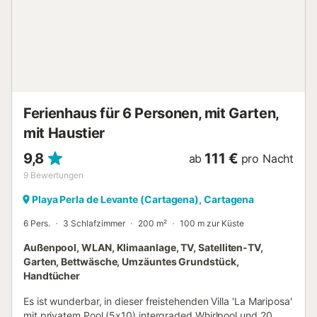
können. Die Strände entlang der Costa Cálida sind in etwa
15 Minuten mit dem Auto zu erreichen, und Supermärkte
und Restaurants in El Algar liegen nah genug für einen
bequemen abendlichen Einkauf. Mar Menor liegt etwa 15
Minuten entfernt und ist einer der besten Orte in der
Region für Segeln auf ruhigem Wasser, Paddeln und
Strandtage mit der Familie. Playa de Calblanque, etwa 24
Minuten von der Villa entfernt, bietet einen ruhigeren...
Ferienhaus für 6 Personen, mit Garten,
mit Haustier
9,8
111 €
ab
pro Nacht
9
Bewertungen
Playa Perla de Levante (Cartagena), Cartagena
6 Pers.
3 Schlafzimmer
200 m²
100 m zur Küste
Außenpool, WLAN, Klimaanlage, TV, Satelliten-TV,
Garten, Bettwäsche, Umzäuntes Grundstück,
Handtücher
Es ist wunderbar, in dieser freistehenden Villa 'La Mariposa'
mit privatem Pool (5x10) intergraded Whirlpool und 20