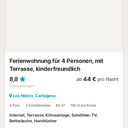
Parkplatz ist in einer Garage vorhanden. Ein Haustier ist
erlaubt. Rauchen und Feste feiern sind nicht erlaubt. Eine
Klimaanlage ist nicht vorhanden. Die Unterkunft verfügt
über einen stufenlosen Innenbereich. Ein Aufzug ist im
Gebäude vorhanden....
Ferienwohnung für 4 Personen, mit
Terrasse, kinderfreundlich
8,8
44 €
ab
pro Nacht
9
Bewertungen
Los Nietos, Cartagena
4 Pers.
2 Schlafzimmer
64 m²
150 m zur Küste
Internet, Terrasse, Klimaanlage, Satelliten-TV,
Bettwäsche, Handtücher