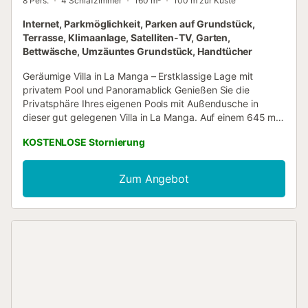
8 Pers.
4 Schlafzimmer
160 m²
100 m zur Küste
Internet, Parkmöglichkeit, Parken auf Grundstück,
Terrasse, Klimaanlage, Satelliten-TV, Garten,
Bettwäsche, Umzäuntes Grundstück, Handtücher
Geräumige Villa in La Manga – Erstklassige Lage mit
privatem Pool und Panoramablick Genießen Sie die
Privatsphäre Ihres eigenen Pools mit Außendusche in
dieser gut gelegenen Villa in La Manga. Auf einem 645 m²
großen Grundstück bietet das Haus 160 m² Wohnfläche
KOSTENLOSE Stornierung
plus eine 30 m² große überdachte Terrasse – perfekt zum
Entspannen im Freien. Im Inneren verfügt die Villa über 4
Schlafzimmer, 2 Badezimmer und eine voll ausgestattete
Zum Angebot
Küche mit Geschirrspüler und Waschmaschine. Für Ihren
Komfort sind Bettwäsche, Handtücher, ein Haartrockner
und Klimaanlage in allen Schlafzimmern inbegriffen.
Bleiben Sie unterhalten mit einem Smart-TV mit
internationalen Kanälen, einschließlich britischen, und
kostenfreiem WLAN. Für Familien bietet das Anwesen 4
Tennisschläger, ein Kinderbett und einen Hochstuhl.
Heizung ist für Winteraufenthalte verfügbar. Die
atemberaubende Dachterrasse bietet Panoramablicke auf