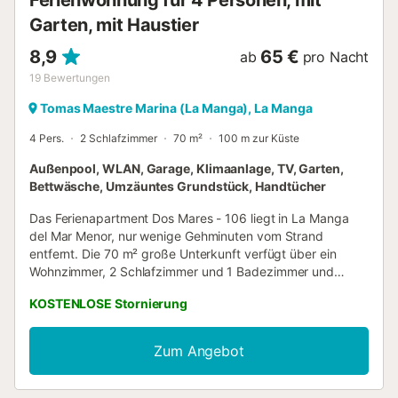
Ferienwohnung für 4 Personen, mit
Garten, mit Haustier
8,9
65 €
ab
pro Nacht
19
Bewertungen
Tomas Maestre Marina (La Manga), La Manga
4 Pers.
2 Schlafzimmer
70 m²
100 m zur Küste
Außenpool, WLAN, Garage, Klimaanlage, TV, Garten,
Bettwäsche, Umzäuntes Grundstück, Handtücher
Das Ferienapartment Dos Mares - 106 liegt in La Manga
del Mar Menor, nur wenige Gehminuten vom Strand
entfernt. Die 70 m² große Unterkunft verfügt über ein
Wohnzimmer, 2 Schlafzimmer und 1 Badezimmer und
bietet Platz für bis zu 4 Personen. Zur Ausstattung
KOSTENLOSE Stornierung
gehören WLAN, Fernseher, Klimaanlage und
Waschmaschine. Die private Terrasse lädt dazu ein,
entspannte Abende zu genießen. Ihnen steht ein
Zum Angebot
gemeinschaftlicher Außenbereich mit Pool (geöffnet vom
15. Juni bis 15. September), Garten, Padelplatz und
Kinderspielplatz zur Verfügung. Der Gastgeber empfiehlt