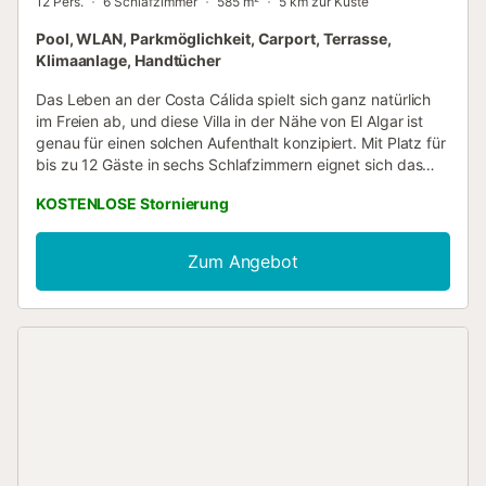
12 Pers.
6 Schlafzimmer
585 m²
5 km zur Küste
Pool, WLAN, Parkmöglichkeit, Carport, Terrasse,
Klimaanlage, Handtücher
Das Leben an der Costa Cálida spielt sich ganz natürlich
im Freien ab, und diese Villa in der Nähe von El Algar ist
genau für einen solchen Aufenthalt konzipiert. Mit Platz für
bis zu 12 Gäste in sechs Schlafzimmern eignet sich das
Haus besonders gut für größere Familien oder
KOSTENLOSE Stornierung
Freundesgruppen, die Strandtage, Abendessen im Freien
und genügend Platz suchen, um sich in einen
gemächlichen mediterranen Lebensrhythmus einzufinden.
Zum Angebot
Die Villa verbindet traditionellen spanischen Charakter mit
praktischem Komfort für längere Aufenthalte, darunter
klimatisierte Schlafzimmer, eigene Badezimmer für jedes
Schlafzimmer, WLAN und großzügige Außenbereiche, die
schnell zum Mittelpunkt des Urlaubs werden. Der
Swimmingpool und die umliegende Terrasse machen es
leicht, ganze Nachmittage draußen zu verbringen, ohne
das Bedürfnis zu verspüren, das Haus zu verlassen,
während der Grill und der Essbereich im Freien besonders
gut nach der Rückkehr von der Küste genutzt werden