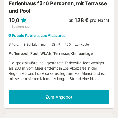
Ferienhaus für 6 Personen, mit Terrasse
Unterhaltungszentren finden Sie im nahegelegenen Dorf
'Los Alcazares', ca. 15 Autominuten entfernt. Natürlic...
und Pool
10,0
128 €
ab
pro Nacht
4
Bewertungen
Pueblo Patricia, Los Alcázares
6 Pers.
3 Schlafzimmer
98 m²
400 m zur Küste
Außenpool, Pool, WLAN, Terrasse, Klimaanlage
Die spektakuläre, neu gestaltete Ferienvilla liegt weniger
als 200 m vom Meer entfernt in Los Alcázares in der
Region Murcia. Los Alcázares liegt am Mar Menor und ist
mit seinem sieben Kilometer langen Strand eine ideale
Enklave für Wassersportler. Diese Immobilie wurde aus
hochwertigen Materialien mit einer eleganten und
innovativen Einrichtungen nach den neuesten Trends
Zum Angebot
gebaut, in denen das Licht eine Hauptrolle spielt. Das Haus
verfügt über 3 geräumige, helle Schlafzimmer mit Smart-
TV, großen Schränken und Schlafbereichen für maximalen
Komfort, 2 Badezimmer mit leicht zugänglichen Duschen