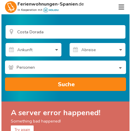
Ferienwohnungen-Spanien
.de
In Kooperation mit
Personen
Suche
A server error happened!
Something bad happened!
Try again