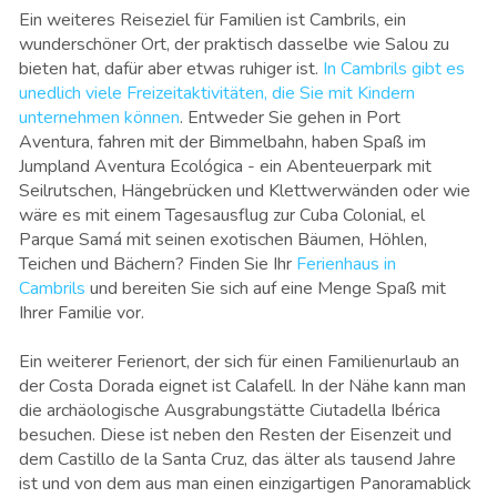
Ein weiteres Reiseziel für Familien ist Cambrils, ein
wunderschöner Ort, der praktisch dasselbe wie Salou zu
bieten hat, dafür aber etwas ruhiger ist.
In Cambrils gibt es
unedlich viele Freizeitaktivitäten, die Sie mit Kindern
unternehmen können
. Entweder Sie gehen in Port
Aventura, fahren mit der Bimmelbahn, haben Spaß im
Jumpland Aventura Ecológica - ein Abenteuerpark mit
Seilrutschen, Hängebrücken und Klettwerwänden oder wie
wäre es mit einem Tagesausflug zur Cuba Colonial, el
Parque Samá mit seinen exotischen Bäumen, Höhlen,
Teichen und Bächern? Finden Sie Ihr
Ferienhaus in
Cambrils
und bereiten Sie sich auf eine Menge Spaß mit
Ihrer Familie vor.
Ein weiterer Ferienort, der sich für einen Familienurlaub an
der Costa Dorada eignet ist Calafell. In der Nähe kann man
die archäologische Ausgrabungstätte Ciutadella Ibérica
besuchen. Diese ist neben den Resten der Eisenzeit und
dem Castillo de la Santa Cruz, das älter als tausend Jahre
ist und von dem aus man einen einzigartigen Panoramablick