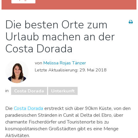
Katalonien
Costa Dorada
Die besten Orte zum
Familienspaß
Lokale Veranstaltungen
Urlaub machen an der
Museen & Kunst
Natur & Freizeit
Strände
Unterkunft
Costa Dorada
von
Melissa Rojas Tänzer
Letzte Aktualisierung:
29. Mai 2018
in
Costa Dorada
Unterkunft
Die
Costa Dorada
erstreckt sich über 90km Küste, von den
paradiesischen Stränden in Cunit al Delta del Ebro, über
charmante Fischerdörfer und Touristenorte bis zu
kosmopolitanischen Großstädten gibt es eine Menge
Aktivitäten.