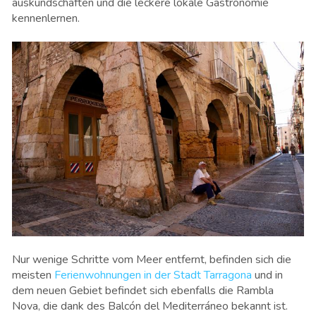
auskundschaften und die leckere lokale Gastronomie
kennenlernen.
Nur wenige Schritte vom Meer entfernt, befinden sich die
meisten
Ferienwohnungen in der Stadt Tarragona
und in
dem neuen Gebiet befindet sich ebenfalls die Rambla
Nova, die dank des Balcón del Mediterráneo bekannt ist.