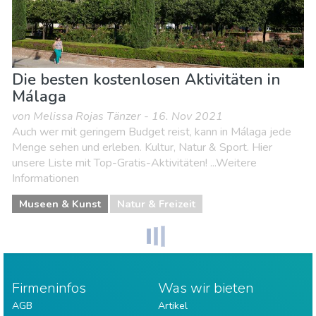
Die besten kostenlosen Aktivitäten in
Málaga
von Melissa Rojas Tänzer - 16. Nov 2021
Auch wer mit geringem Budget reist, kann in Málaga jede
Menge sehen und erleben. Kultur, Natur & Sport. Hier
unsere Liste mit Top-Gratis-Aktivitäten! ...Weitere
Informationen
Museen & Kunst
Natur & Freizeit
Firmeninfos
Was wir bieten
AGB
Artikel