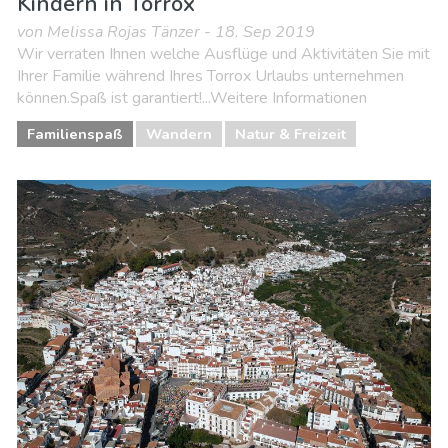
Kindern in Torrox
von Melissa Rojas Tänzer - 18. Sep 2019
Wir verraten Ihnen welche Ausflüge und Aktivitäten Sie mit
Ihrer Familie während Ihres Torrox Urlaubs unternehmen
können.Spaß ist garantiert!...Weitere Informationen
Familienspaß
Wandern
Natur & Freizeit