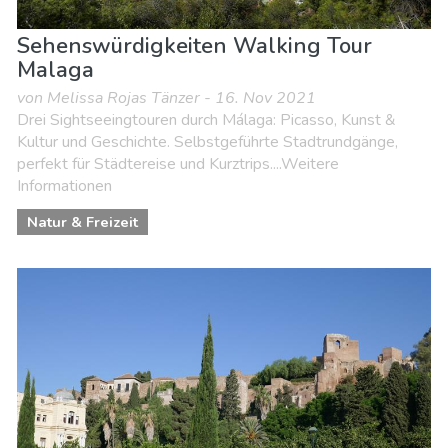
Sehenswürdigkeiten Walking Tour
Malaga
von Melissa Rojas Tänzer - 16. Nov 2021
Drei Sightseeingtouren durch Málaga: Picasso, Kunst &
Kultur und Geschichte. Selbstgeführte Stadtrundgänge,
perfekt für Städtereise und Kurztrips....Weitere
Informationen
Natur & Freizeit