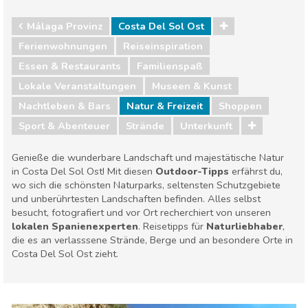
Málaga Provinz
Costa Del Sol Ost
Ferienwohnungen
Reiseinspiration
Essen & Restaurants
Familienspaß
Lokale Veranstaltungen
Museen & Kunst
Nachtleben & Bars
Natur & Freizeit
Shoppen
Sport & Abenteuer
Strände
Unterkunft
Genieße die wunderbare Landschaft und majestätische Natur
in Costa Del Sol Ost! Mit diesen
Outdoor-Tipps
erfährst du,
wo sich die schönsten Naturparks, seltensten Schutzgebiete
und unberührtesten Landschaften befinden. Alles selbst
besucht, fotografiert und vor Ort recherchiert von unseren
lokalen Spanienexperten
. Reisetipps für
Naturliebhaber
,
die es an verlasssene Strände, Berge und an besondere Orte in
Costa Del Sol Ost zieht.
Málaga Provinz
Costa Del Sol Ost