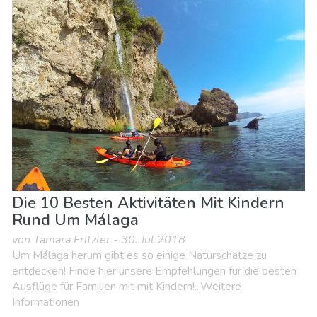
Essen & Restaurants
Familienspaß
Lokale Veranstaltungen
Museen & Kunst
Nachtleben & Bars
Natur & Freizeit
Shoppen
Sport & Abenteuer
Strände
Unterkunft
Die 10 Besten Aktivitäten Mit Kindern
Rund Um Málaga
von Tamara Fritzler - 30. Jul 2018
Um Málaga herum gibt es so einige Naturschätze zu
entdecken! Finde hier unsere Empfehlungen für die besten
Ausflüge für Familien mit mit Kindern!...Weitere
Informationen