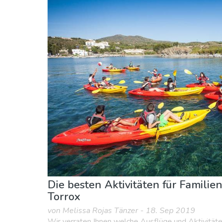
Essen & Restaurants
Familienspaß
Lokale
Sport & Abenteuer
Strände
Unterkunft
Die besten Aktivitäten für Familie
Torrox
von Melissa Rojas Tänzer - 18. Sep 2019
Wir verraten Ihnen welche Ausflüge und Aktivitäten