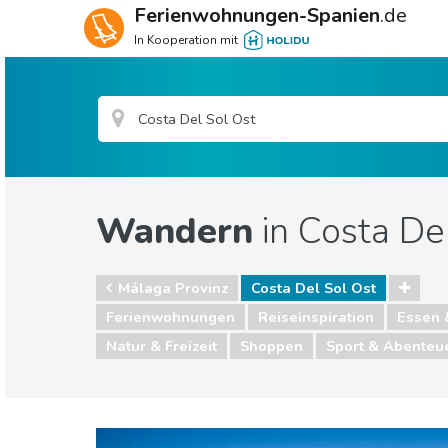
Ferienwohnungen-Spanien
.de
In Kooperation mit
Wandern
in Costa De
Málaga Provinz
Costa Del Sol Ost
Ferienwohnungen
Reiseinspiration
Essen 
Natur & Freizeit
Shoppen
Sport & Abenteu
Málaga Provinz
Costa Del Sol Ost