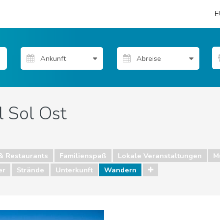
E
l Sol Ost
& Restaurants
Familienspaß
Lokale Veranstaltungen
M
er
Strände
Unterkunft
Wandern