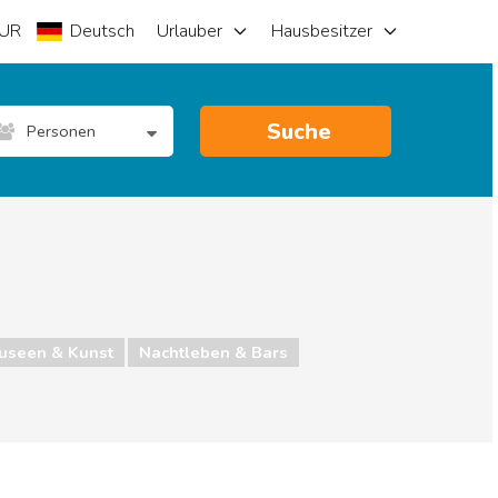
UR
Deutsch
Urlauber
Hausbesitzer
Suche
Personen
useen & Kunst
Nachtleben & Bars