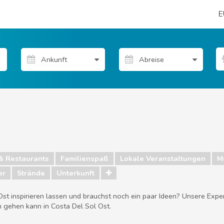
E
& Restaurants
Familienspaß
Lokale Veranstaltungen
M
er
Strände
Unterkunft
Ost inspirieren lassen und brauchst noch ein paar Ideen? Unsere Expe
 gehen kann in Costa Del Sol Ost.