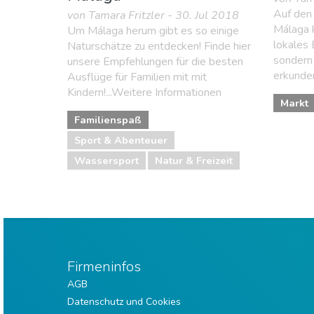
Auf den
von Tamara Fritzler - 30. Jul 2018
Málaga k
Um Málaga herum gibt es so einige
lokales
Naturschätze zu entdecken! Finde hier
sondern 
unsere Empfehlungen für die besten
erkunden
Ausflüge für Familien mit mit
Kindern!...Weitere Informationen
Markt
Familienspaß
Sport & Abenteuer
Wassersport
Natur & Freizeit
Firmeninfos
AGB
Datenschutz und Cookies