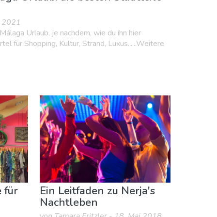
v 2021
 Málaga Urlaub, je nachdem, wie du ihn hier
rtel für Shopping, Kultur, Strand, Luxus......Weitere
 für
Ein Leitfaden zu Nerja's
Nachtleben
von Tamara Fritzler - 18. Mai 2018