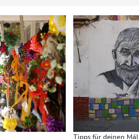
 Veranstaltungen
Museen & Kunst
Nachtleben & Bars
N
Tipps für deinen Mál