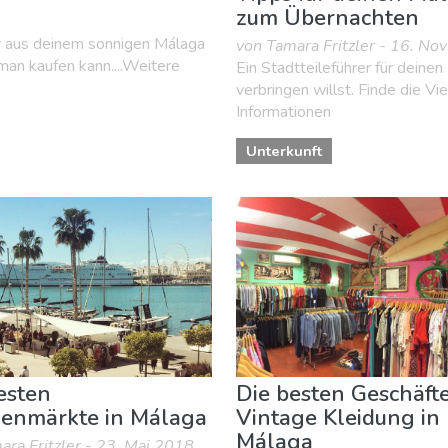
zum Übernachten
r aus deinem sonnigen Málaga
von Tamara Fritzler - 16. No
man kaufen kann....Weitere
Ein Stadtteileführer für deinen
verbringen willst. Finde die Vie
Informationen
Unterkunft
esten
Die besten Geschäfte
enmärkte in Málaga
Vintage Kleidung in
Málaga
ara Fritzler - 23. Mai 2018