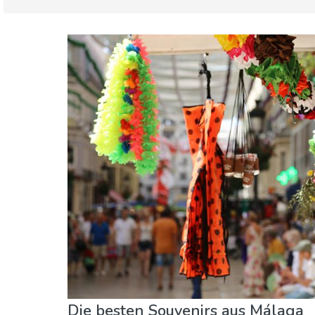
Málaga Provinz
Costa Del Sol Ost
Essen & Restaurants
Familienspaß
Lokale
Sport & Abenteuer
Strände
Unterkunft
Die besten Souvenirs aus Málaga