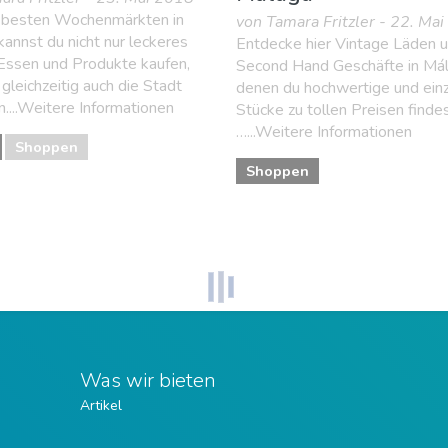
 besten Wochenmärkten in
von Tamara Fritzler - 22. Ma
annst du nicht nur leckeres
Entdecke hier Vintage Läden 
 Essen und Produkte kaufen,
Second Hand Geschäfte in Mál
gleichzeitig auch die Stadt
denen du hochwertige und einz
....Weitere Informationen
Stücke zu tollen Preisen finde
…...Weitere Informationen
Shoppen
Shoppen
Was wir bieten
Artikel