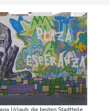
atur & Freizeit
Shoppen
aga Urlaub: die besten Stadtteile