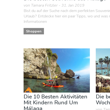
von Tamara Fritzler - 31. Jan 2019
Bist du auf der Suche nach dem perfekten Souveni
Urlaub? Entdecke hier ein paar Tipps, wo und was 
Informationen
Shoppen
Die 10 Besten Aktivitäten
Die b
Mit Kindern Rund Um
Woch
Málaga
von Tam