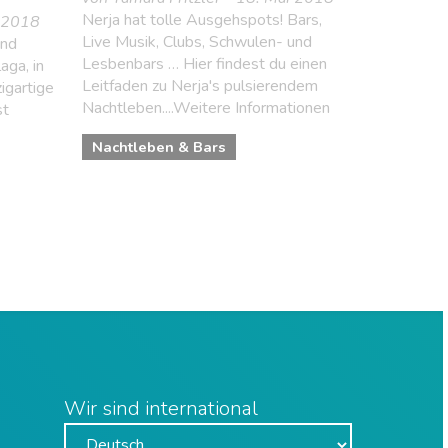
Nerja hat tolle Ausgehspots! Bars,
i 2018
Live Musik, Clubs, Schwulen- und
und
Lesbenbars … Hier findest du einen
aga, in
Leitfaden zu Nerja's pulsierendem
igartige
Nachtleben....Weitere Informationen
st
Nachtleben & Bars
Wir sind international