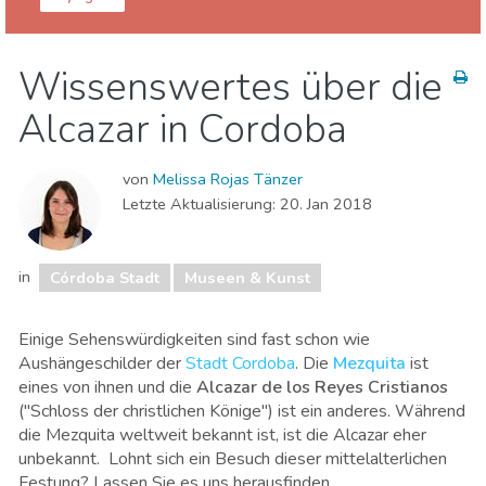
Córdoba Provinz
Córdoba Stadt
Wissenswertes über die
Essen & Restaurants
Lokale Veranstaltungen
Alcazar in Cordoba
Museen & Kunst
Natur & Freizeit
von
Melissa Rojas Tänzer
Letzte Aktualisierung:
20. Jan 2018
in
Córdoba Stadt
Museen & Kunst
Einige Sehenswürdigkeiten sind fast schon wie
Aushängeschilder der
Stadt Cordoba
. Die
Mezquita
ist
eines von ihnen und die
Alcazar de los Reyes Cristianos
("Schloss der christlichen Könige") ist ein anderes. Während
die Mezquita weltweit bekannt ist, ist die Alcazar eher
unbekannt. Lohnt sich ein Besuch dieser mittelalterlichen
Festung? Lassen Sie es uns herausfinden.