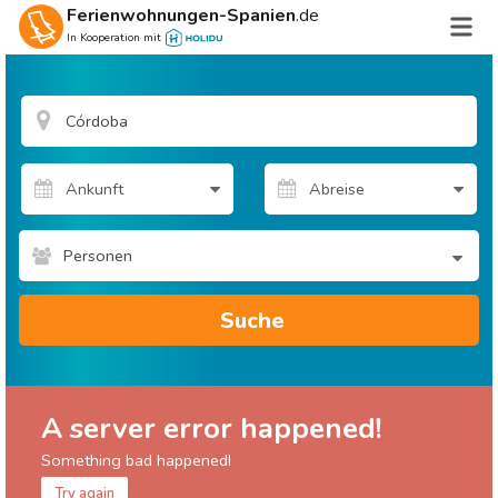
Ferienwohnungen-Spanien
.de
In Kooperation mit
Personen
Suche
A server error happened!
Something bad happened!
Try again