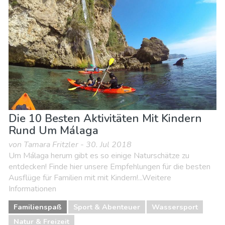
Nachtleben & Bars
Natur & Freizeit
Shoppen
Sport & Abenteuer
Strände
Unterkunft
Die 10 Besten Aktivitäten Mit Kindern
Rund Um Málaga
von Tamara Fritzler - 30. Jul 2018
Um Málaga herum gibt es so einige Naturschätze zu
entdecken! Finde hier unsere Empfehlungen für die besten
Ausflüge für Familien mit mit Kindern!...Weitere
Informationen
Familienspaß
Sport & Abenteuer
Wassersport
Natur & Freizeit