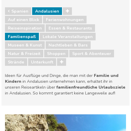
Spanien
Andalusien
Auf einen Blick
Ferienwohnungen
Reiseinspiration
Essen & Restaurants
Familienspaß
Lokale Veranstaltungen
Museen & Kunst
Nachtleben & Bars
Natur & Freizeit
Shoppen
Sport & Abenteuer
Strände
Unterkunft
Ideen für Ausflüge und Dinge, die man mit der
Familie und
Kindern
in Andalusien unternehmen kann, erhaltet ihr in
unseren Reiseartikeln über
familienfreundliche Urlaubsziele
in Andalusien. So kommt garantiert keine Langeweile auf!
Spanien
Andalusien
Essen & Restaurants
Familienspaß
Lokale Veranstaltungen
Museen & Kunst