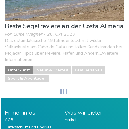
Beste Segelreviere an der Costa Almeria
von Luise Wagner - 26. Okt 2020
Das ostandalusische Mittelmeer lockt mit wilder
Vulkanküste am Cabo de Gata und tollen Sandstränden bei
Mojacar. Tipps über Reviere, Häfen und Ankern....Weitere
Informationen
Unterkunft
Natur & Freizeit
Familienspaß
Sport & Abenteuer
Firmeninfos
Was wir bieten
AGB
Artikel
Datenschutz und Cookies