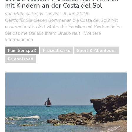
mit Kindern an der Costa del Sol
von Melissa Rojas Tänzer - 8. Jun 2018
Geht's für Sie diesen Sommer an die Costa del Sol? Mit
unseren besten Aktivitäten für Familien mit Kindern holen
Sie das meiste aus Ihrem Urlaub raus!...Weitere
Informationen
Familienspaß
Freizeitparks
Sport & Abenteuer
Erlebnisbad