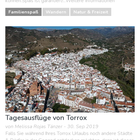
können.Spaß ist garantiert!...Weitere Informationen
Familienspaß
Wandern
Natur & Freizeit
Tagesausflüge von Torrox
von Melissa Rojas Tänzer - 30. Sep 2019
Falls Sie während Ihres Torrox Urlaubs noch andere Städte