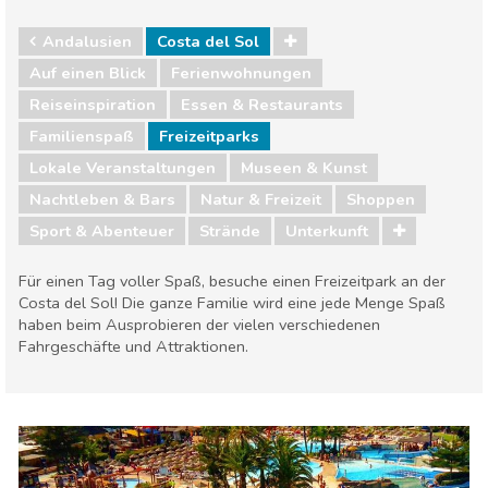
Andalusien
Costa del Sol
Auf einen Blick
Ferienwohnungen
Reiseinspiration
Essen & Restaurants
Familienspaß
Freizeitparks
Lokale Veranstaltungen
Museen & Kunst
Nachtleben & Bars
Natur & Freizeit
Shoppen
Sport & Abenteuer
Strände
Unterkunft
Für einen Tag voller Spaß, besuche einen Freizeitpark an der
Costa del Sol! Die ganze Familie wird eine jede Menge Spaß
haben beim Ausprobieren der vielen verschiedenen
Fahrgeschäfte und Attraktionen.
Andalusien
Costa del Sol
Essen & Restaurants
Familienspaß
Lokale Veranstaltungen
Museen & Kunst