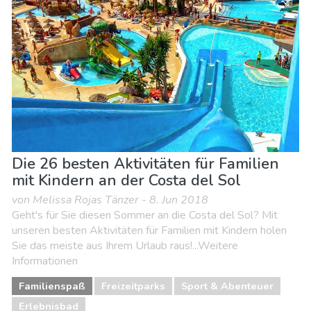
Nachtleben & Bars
Natur & Freizeit
Shoppen
Sport & Abenteuer
Strände
Unterkunft
Die 26 besten Aktivitäten für Familien
mit Kindern an der Costa del Sol
von Melissa Rojas Tänzer - 8. Jun 2018
Geht's für Sie diesen Sommer an die Costa del Sol? Mit
unseren besten Aktivitäten für Familien mit Kindern holen
Sie das meiste aus Ihrem Urlaub raus!...Weitere
Informationen
Familienspaß
Freizeitparks
Sport & Abenteuer
Erlebnisbad