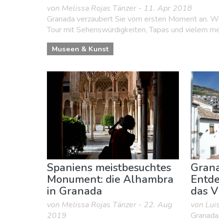
von Melissa Rojas Tänzer - 11. Apr 2018
Granada verzaubert Sie vom ersten Moment an. Wir
Tour mit Sehenswürdigkeiten, Tapas und vielem meh
Museen & Kunst
Spaniens meistbesuchtes
Grana
Monument: die Alhambra
Entde
in Granada
das V
von Melissa Rojas Tänzer - 22. Aug
von Lui
2019
Granada