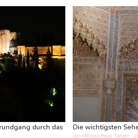
r & Freizeit
Sport & Abenteuer
Unterkunft
trundgang durch das
Die wichtigsten Seh
von Melissa Rojas Tänzer - 