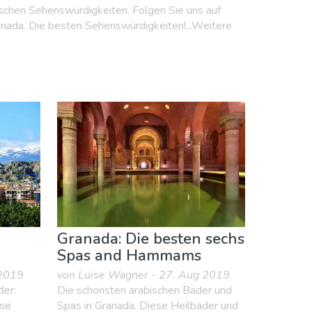
rischen Sehenswürdigkeiten. Folgen Sie uns auf
nada. Die besten Sehenswürdigkeiten!...Weitere
Granada: Die besten sechs
Spas and Hammams
 2019
von Luise Wagner - 27. Aug 2019
der:
Die schönsten arabischen Bäder und
ose
Spas in Granada. Diese Heilbäder und