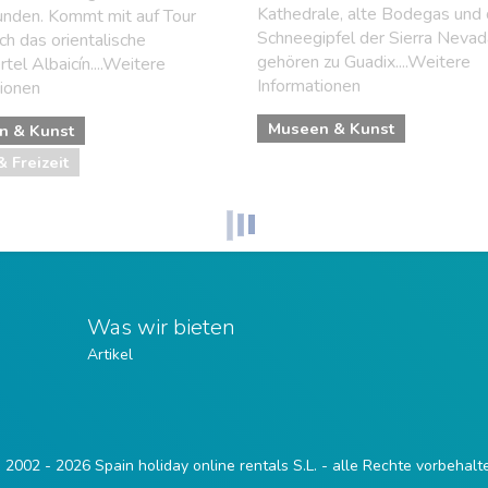
Kathedrale, alte Bodegas und 
unden. Kommt mit auf Tour
Schneegipfel der Sierra Nevad
ch das orientalische
gehören zu Guadix....Weitere
rtel Albaicín....Weitere
Informationen
tionen
Museen & Kunst
n & Kunst
& Freizeit
Was wir bieten
Artikel
 2002 - 2026 Spain holiday online rentals S.L. - alle Rechte vorbehalt