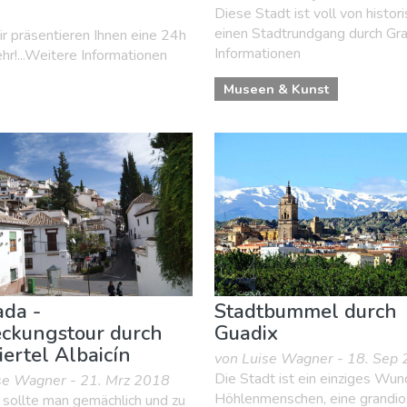
Diese Stadt ist voll von histo
einen Stadtrundgang durch Gra
 präsentieren Ihnen eine 24h
Informationen
r!...Weitere Informationen
Museen & Kunst
da -
Stadtbummel durch
ckungstour durch
Guadix
iertel Albaicín
von Luise Wagner - 18. Sep
Die Stadt ist ein einziges Wun
se Wagner - 21. Mrz 2018
Höhlenmenschen, eine grandi
 sollte man gemächlich und zu