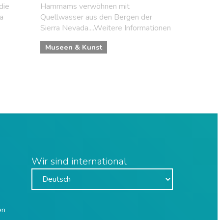
die
Hammams verwöhnen mit
a
Quellwasser aus den Bergen der
Sierra Nevada....Weitere Informationen
Museen & Kunst
Wir sind international
en