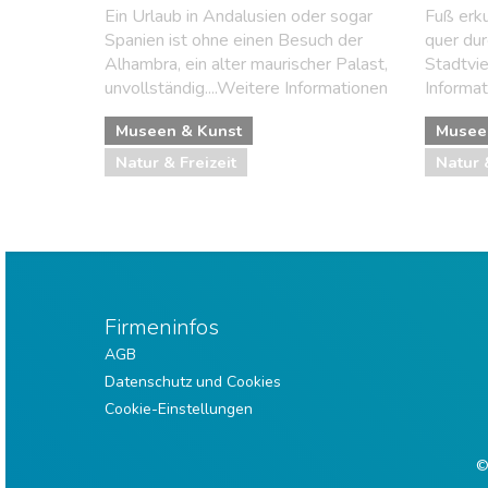
Ein Urlaub in Andalusien oder sogar
Fuß erk
Spanien ist ohne einen Besuch der
quer dur
Alhambra, ein alter maurischer Palast,
Stadtvie
unvollständig....Weitere Informationen
Informa
Museen & Kunst
Musee
Natur & Freizeit
Natur 
Firmeninfos
AGB
Datenschutz und Cookies
Cookie-Einstellungen
©