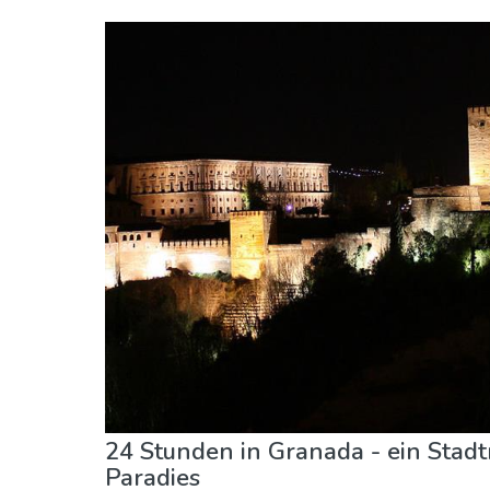
Andalusien
Granada Provinz
Essen & Restaurants
Museen & Kunst
Natu
24 Stunden in Granada - ein Stad
Paradies