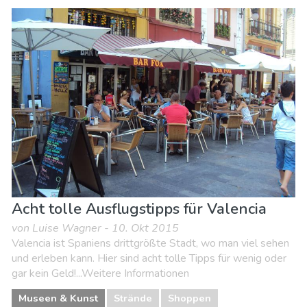
Acht tolle Ausflugstipps für Valencia
von Luise Wagner - 10. Okt 2015
Valencia ist Spaniens drittgrößte Stadt, wo man viel sehen
und erleben kann. Hier sind acht tolle Tipps für wenig oder
gar kein Geld!...Weitere Informationen
Museen & Kunst
Strände
Shoppen