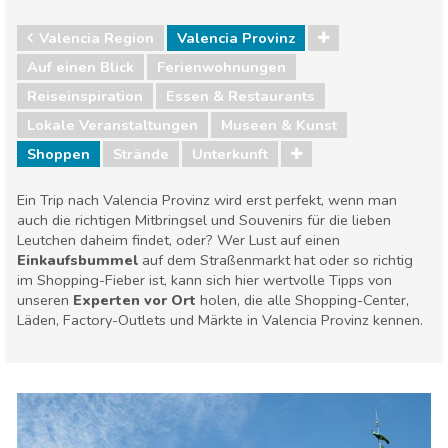
Valencia Region
Valencia Provinz
Auf einen Blick
Ferienwohnungen
Reiseinspiration
Essen & Restaurants
Lokale Veranstaltungen
Museen & Kunst
Shoppen
Strände
Unterkunft
Ein Trip nach Valencia Provinz wird erst perfekt, wenn man
auch die richtigen Mitbringsel und Souvenirs für die lieben
Leutchen daheim findet, oder? Wer Lust auf einen
Einkaufsbummel
auf dem Straßenmarkt hat oder so richtig
im Shopping-Fieber ist, kann sich hier wertvolle Tipps von
unseren
Experten vor Ort
holen, die alle Shopping-Center,
Läden, Factory-Outlets und Märkte in Valencia Provinz kennen.
Valencia Region
Valencia Provinz
Essen & Restaurants
Lokale Veranstaltungen
Museen & Kunst
Shoppen
Strände
Unterkunft