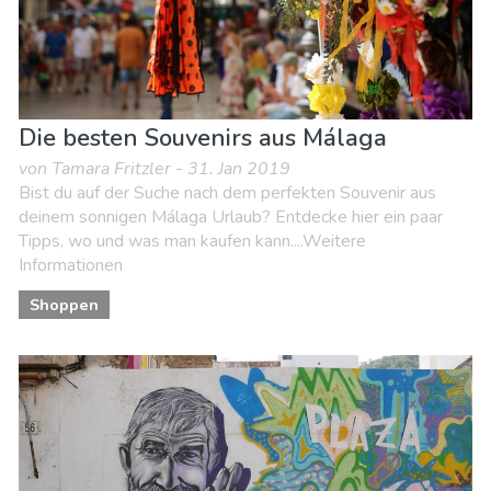
Die besten Souvenirs aus Málaga
von Tamara Fritzler - 31. Jan 2019
Bist du auf der Suche nach dem perfekten Souvenir aus
deinem sonnigen Málaga Urlaub? Entdecke hier ein paar
Tipps, wo und was man kaufen kann....Weitere
Informationen
Shoppen