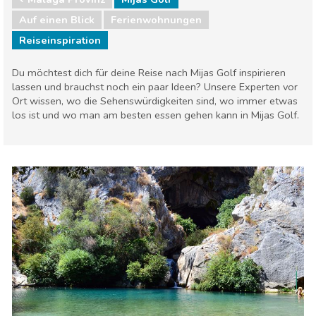
Auf einen Blick
Ferienwohnungen
Reiseinspiration
Du möchtest dich für deine Reise nach Mijas Golf inspirieren
lassen und brauchst noch ein paar Ideen? Unsere Experten vor
Ort wissen, wo die Sehenswürdigkeiten sind, wo immer etwas
los ist und wo man am besten essen gehen kann in Mijas Golf.
Andalusien
Málaga Provinz
Essen & Restaurants
Familienspaß
Lokale Veranstaltungen
Museen & Kunst
Nachtleben & Bars
Natur & Freizeit
Shoppen
Sport & Abenteuer
Strände
Unterkunft