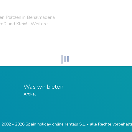
ten Plätzen in Benalmadena
oß und Klein! ...Weitere
Was wir bieten
Artikel
 2002 - 2026 Spain holiday online rentals S.L. - alle Rechte vorbehalt