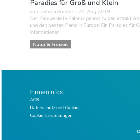
Paradies für Groß und Klein
von Tamara Fritzler - 27. Aug 2019
Der Parque de la Paloma gehört zu den attraktivs
und den besten Parks in Europa! Ein Paradies für Gr
Informationen
Natur & Freizeit
Firmeninfos
AGB
Datenschutz und Cookies
Cookie-Einstellungen
©