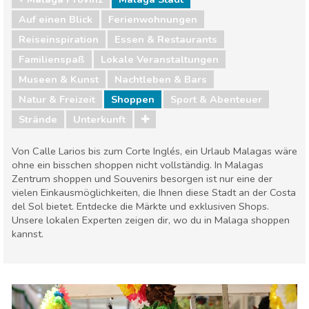
Auf einen Blick
Ferienwohnungen
Reiseinspiration
Essen & Restaurants
Familienspaß
Lokale Veranstaltungen
Museen & Kunst
Nachtleben & Bars
Natur & Freizeit
Shoppen
Sport & Abenteuer
Strände
Unterkunft
Von Calle Larios bis zum Corte Inglés, ein Urlaub Malagas wäre
ohne ein bisschen shoppen nicht vollständig. In Malagas
Zentrum shoppen und Souvenirs besorgen ist nur eine der
vielen Einkausmöglichkeiten, die Ihnen diese Stadt an der Costa
del Sol bietet. Entdecke die Märkte und exklusiven Shops.
Unsere lokalen Experten zeigen dir, wo du in Malaga shoppen
kannst.
Málaga Provinz
Málaga Stadt
Essen & Restaurants
Familienspaß