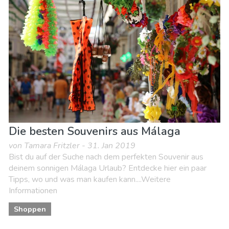
Lokale Veranstaltungen
Museen & Kunst
Nachtleben & Bars
Natur & Freizeit
Shoppen
Sport & Abenteuer
Strände
Unterkunft
Die besten Souvenirs aus Málaga
von Tamara Fritzler - 31. Jan 2019
Bist du auf der Suche nach dem perfekten Souvenir aus
deinem sonnigen Málaga Urlaub? Entdecke hier ein paar
Tipps, wo und was man kaufen kann....Weitere
Informationen
Shoppen