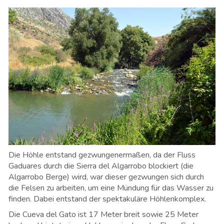
Die Höhle entstand gezwungenermaßen, da der Fluss
Gaduares durch die Sierra del Algarrobo blockiert (die
Algarrobo Berge) wird, war dieser gezwungen sich durch
die Felsen zu arbeiten, um eine Mündung für das Wasser zu
finden. Dabei entstand der spektakuläre Höhlenkomplex.
Die Cueva del Gato ist 17 Meter breit sowie 25 Meter