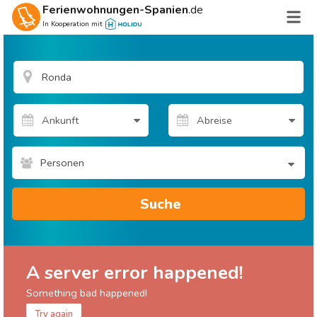
Ferienwohnungen-Spanien
.de
In Kooperation mit
Personen
Suche
A server error happened!
Something bad happened!
Try again