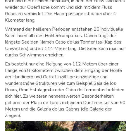
hoch und bietet einen Hohlraum, in dem der Fluss Gaduares
wieder zur Oberfläche kommt und sich mit dem Fluss
Guadiaro verbindet. Die Hauptpassage ist dabei über 4
Kilometer lang.
Während der heißeren Perioden entstehen 25 individuelle
Seen innerhalb des Höhlenkomplexes. Davon trägt der
längste See den Namen Cabo de las Tormentas (Kap des
Unwetters) und ist 114 Meter lang. Die Seen kann man nur
durchs Schwimmen erreichen.
Es besteht nur eine Neigung von 112 Metern über einer
Länge von 8 Kilometern zwischen dem Eingang der Höhle
am Hundidero und Gato. Unzählige einzigartige und
wunderschöne Strukturen wie zum Beispiel Sala de los
Gours, Gran Estalagmita oder Cabo de Tormentas befinden
sich hier. Zu weiteren nennenswerten Besonderheiten
gehören der Plaza de Toros mit einem Durchmesser von 50
Metern und die Galeria de las Cabras (die Galerie der
Ziegen).