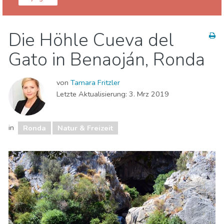
Málaga Provinz
Ronda
Die Höhle Cueva del
Essen & Restaurants
Museen & Kunst
Gato in Benaoján, Ronda
Natur & Freizeit
Unterkunft
von
Tamara Fritzler
Letzte Aktualisierung:
3. Mrz 2019
in
Ronda
Natur & Freizeit