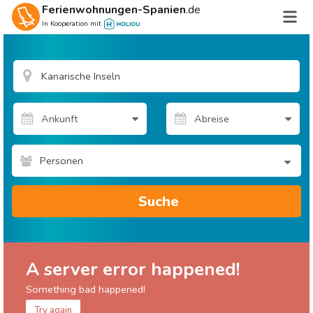
Ferienwohnungen-Spanien
.de
In Kooperation mit
Personen
Suche
A server error happened!
Something bad happened!
Try again