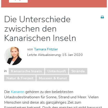
Spanien
Kanarische Inseln
Die Unterschiede
Essen & Restaurants
Lokale Veranstaltungen
zwischen den
Museen & Kunst
Nachtleben & Bars
Natur & Freizeit
Sport & Abenteuer
Strände
Kanarischen Inseln
Unterkunft
von
Tamara Fritzler
Letzte Aktualisierung:
15. Jan 2020
in
Kanarische Inseln
Unterkunft
Strände
Natur & Freizeit
Museen & Kunst
Die
Kanaren
gehören zu den beliebtesten
Urlaubsdestinationen für Sonne, Strand und Meer. Vielen
Menschen sind diese als ganzjähriges Ziel zum
Sonnetanken bekannt. Doch den meisten ist nicht bewusst,