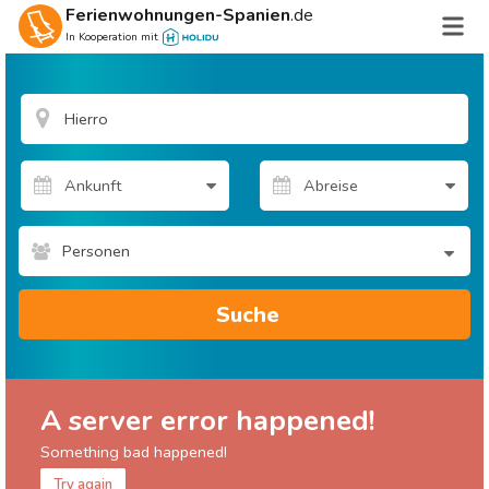
Ferienwohnungen-Spanien
.de
In Kooperation mit
Personen
Suche
A server error happened!
Something bad happened!
Try again