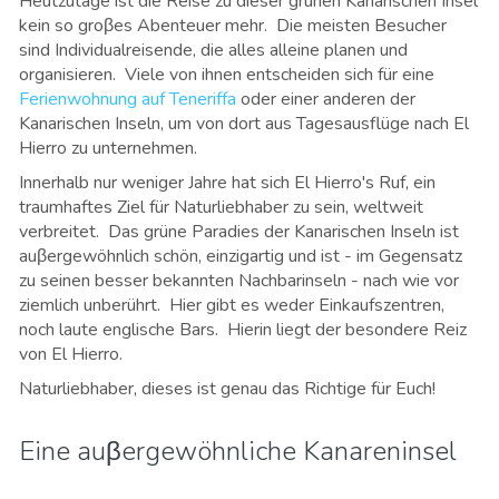
Heutzutage ist die Reise zu dieser grünen Kanarischen Insel
kein so groβes Abenteuer mehr. Die meisten Besucher
sind Individualreisende, die alles alleine planen und
organisieren. Viele von ihnen entscheiden sich für eine
Ferienwohnung auf Teneriffa
oder einer anderen der
Kanarischen Inseln, um von dort aus Tagesausflüge nach El
Hierro zu unternehmen.
Innerhalb nur weniger Jahre hat sich El Hierro's Ruf, ein
traumhaftes Ziel für Naturliebhaber zu sein, weltweit
verbreitet. Das grüne Paradies der Kanarischen Inseln ist
auβ
ergewöhnlich schön, einzigartig und ist - im Gegensatz
zu seinen besser bekannten Nachbarinseln - nach wie vor
ziemlich unberührt. Hier gibt es weder Einkaufszentren,
noch laute englische Bars. Hierin liegt der besondere Reiz
von El Hierro.
Naturliebhaber, dieses ist genau das Richtige für Euch!
Eine auβergewöhnliche Kanareninsel