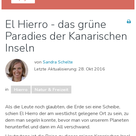
Kanarische Inseln
Hierro
El Hierro - das grüne
Natur & Freizeit
Paradies der Kanarischen
Inseln
von
Sandra Schelte
Letzte Aktualisierung:
28. Okt 2016
in
Hierro
Natur & Freizeit
Als die Leute noch glaubten, die Erde sei eine Scheibe,
schien El Hierro der am westlichst gelegene Ort zu sein, zu
dem man segeln konnte, bevor man von unserem Planeten
herunterfiel und dann im All verschwand.