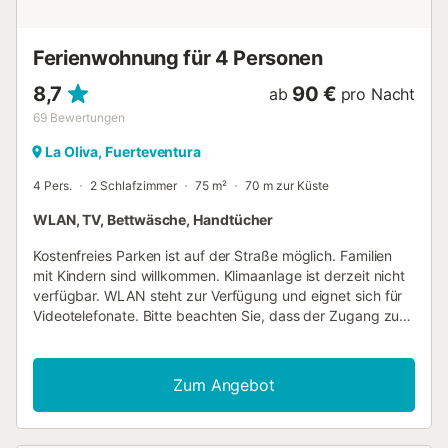
kanarischen Natur....
Ferienwohnung für 4 Personen
8,7
90 €
ab
pro Nacht
69
Bewertungen
La Oliva, Fuerteventura
4 Pers.
2 Schlafzimmer
75 m²
70 m zur Küste
WLAN, TV, Bettwäsche, Handtücher
Kostenfreies Parken ist auf der Straße möglich. Familien
mit Kindern sind willkommen. Klimaanlage ist derzeit nicht
verfügbar. WLAN steht zur Verfügung und eignet sich für
Videotelefonate. Bitte beachten Sie, dass der Zugang zur
Unterkunft über steile, schmale Treppen erfolgt, die für
Gäste mit eingeschränkter Mobilität oder schwerem
Gepäck möglicherweise nicht geeignet sind. Das
Zum Angebot
Badezimmer wurde komplett renoviert und verfügt über
eine Duschwanne aus Harz, LED-Beleuchtung sowie
Wandfliesen in Marmoroptik aus Feinsteinzeug. Auch im