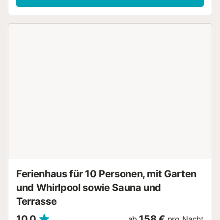
Garten, offener Terrasse und Außendusche. Gran Tarajal
ist 10 Autominuten entfernt, und die Höhlen von Ajuy sind
in 20 Autominuten zu erreichen. Tefía, das historische
Alcogida-Museum und Betancuría sind in 30 Minuten mit
dem Auto zu erreichen. Kostenlose Parkplätze sind auf der
Straße vorhanden. Haustiere, Rauchen und
Veranstaltungen sind nicht erlaubt. Die Unterkunft bietet
einen stufenfreien Zugang und es werden Handtücher für
den Innenbereich und den Strand/Pool zur Verfügung
gestellt. Es sind Sicherheitskameras und/oder
Audioaufnahmegeräte auf dem Grundstück vorhanden. Die
Unterkunft ist licht- und wassersparend ausgestattet....
Ferienhaus für 10 Personen, mit Garten
und Whirlpool sowie Sauna und
Terrasse
10,0
158 €
ab
pro Nacht