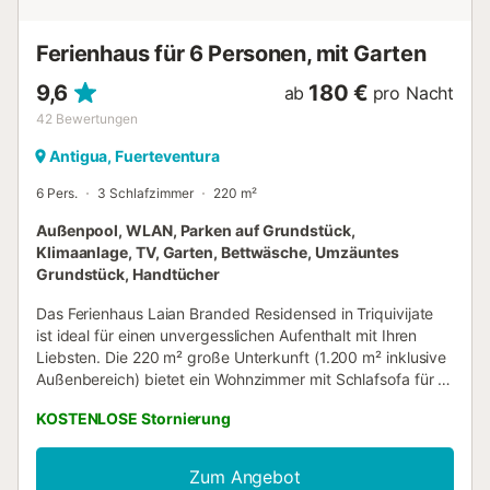
Ferienhaus für 6 Personen, mit Garten
9,6
180 €
ab
pro Nacht
42
Bewertungen
Antigua, Fuerteventura
6 Pers.
3 Schlafzimmer
220 m²
Außenpool, WLAN, Parken auf Grundstück,
Klimaanlage, TV, Garten, Bettwäsche, Umzäuntes
Grundstück, Handtücher
Das Ferienhaus Laian Branded Residensed in Triquivijate
ist ideal für einen unvergesslichen Aufenthalt mit Ihren
Liebsten. Die 220 m² große Unterkunft (1.200 m² inklusive
Außenbereich) bietet ein Wohnzimmer mit Schlafsofa für 2
Personen, eine voll ausgestattete Küche, 3 Schlafzimmer
KOSTENLOSE Stornierung
(Doppelbetten in den Hauptschlafzimmern: 1,8 x 2 m) und
3 Bäder. Es finden 6 Erwachsene und 2 Babys Platz. Zu
den weiteren Annehmlichkeiten zählen Highspeed-WLAN
Zum Angebot
(videokonferenztauglich) mit Arbeitsplatz, Smart-TV mit