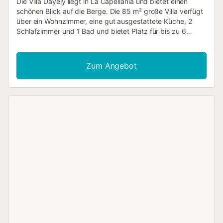
Die Villa Dayely liegt in La Capellanía und bietet einen
schönen Blick auf die Berge. Die 85 m² große Villa verfügt
über ein Wohnzimmer, eine gut ausgestattete Küche, 2
Schlafzimmer und 1 Bad und bietet Platz für bis zu 6
Gäste. Zu den weiteren Annehmlichkeiten gehören WLAN
(für Videotelefonie geeignet), Satelliten-TV und eine
Waschmaschine. Auf Anfrage stellen wir Ihnen gerne ein
Zum Angebot
Babybett und einen Hochstuhl zur Verfügung. Das
Highlight ist der private Außenbereich mit Garten,
Gartenmöbeln, offener und überdachter Terrasse, Grill und
Außendusche. Ein Gemeinschaftspool befindet sich nur
130 Meter entfernt (ca. 2 Minuten zu Fuß). Es handelt sich
um eine "Casa Terrera"; der Eigentümer gibt Ihnen vor
dem Check-in genaue Hinweise zum Zugang zum Pool.
Kostenlose Parkplätze sind an der Straße vorhanden.
Haustiere sind nicht erlaubt. Klimaanlage ist derzeit nicht
vorhanden. Partys und laute Musik sind nicht gestattet.
Bettwäsche ist inklusive....