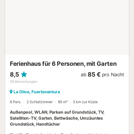
warmen Nachmittagen zur Erfrischung ein. Sonnen Sie sich
auf der Wiese neben dem Pool und bereiten Sie mit Ihren
Lieben ein leckeres Essen auf dem Grill zu. Eine schöne
Auswahl an Geschäften, Restaurants, Bars und Cafés
finden Sie in der Stadt Gran Tarajal, die 9 km oder 10
Autominuten von der Unterkunft entfernt ist. In derselben
Stadt, nur 12 Autominuten (oder 9,5 km) entfernt, finden
Sie den weichen, goldenen Sand des Strandes Playa Gran
Tarajal, wo Sie am Ufer entspannen und dem
beruhigenden Rauschen des Meeres lauschen können. Ei...
Ferienhaus für 6 Personen, mit Garten
8,5
85 €
ab
pro Nacht
59
Bewertungen
La Oliva, Fuerteventura
6 Pers.
2 Schlafzimmer
85 m²
5 km zur Küste
Außenpool, WLAN, Parken auf Grundstück, TV,
Satelliten-TV, Garten, Bettwäsche, Umzäuntes
Grundstück, Handtücher