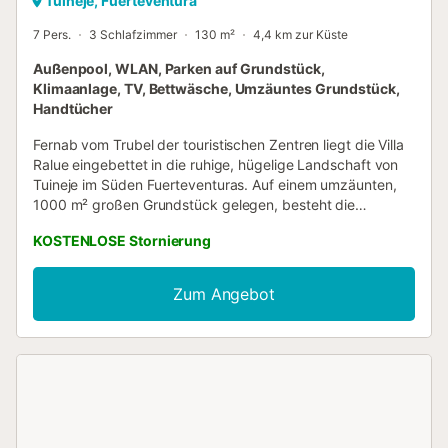
Tuineje, Fuerteventura
7 Pers.
3 Schlafzimmer
130 m²
4,4 km zur Küste
Außenpool, WLAN, Parken auf Grundstück,
Klimaanlage, TV, Bettwäsche, Umzäuntes Grundstück,
Handtücher
Fernab vom Trubel der touristischen Zentren liegt die Villa
Ralue eingebettet in die ruhige, hügelige Landschaft von
Tuineje im Süden Fuerteventuras. Auf einem umzäunten,
1000 m² großen Grundstück gelegen, besteht die
charmante Villa aus einem Wohnzimmer mit Schlafcouch,
KOSTENLOSE Stornierung
einer sehr gut ausgestatteten Küche mit Barhockern und
einem Esstisch, 3 Schlafzimmern (2 mit je 2 Einzelbetten)
sowie einem Badezimmer und bietet somit Platz für 8
Zum Angebot
Personen. Zur Ausstattung gehören außerdem eine
Klimaanlage im Wohnzimmer, Ventilatoren, Kabelfernsehen,
eine Waschmaschine, ein Babybett und ein Hochstuhl. Auf
der schönen Veranda, die mit mehreren Essbereichen
ausgestattet ist, können Sie den Tag mit einer frischen
Tasse Kaffee und einem herrlichen Blick auf die Berge am
Horizont beginnen. Der 17 m² große Pool und die
Außendusche sind ganzjährig geöffnet und laden an