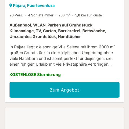
Pájara, Fuerteventura
20 Pers.
4 Schlafzimmer
280 m²
5,8 km zur Küste
Außenpool, WLAN, Parken auf Grundstück,
Klimaanlage, TV, Garten, Barrierefrei, Bettwäsche,
Umzäuntes Grundstück, Handtücher
In Pájara liegt die sonnige Villa Selena mit ihrem 6000 m²
großen Grundstück in einer idyllischen Umgebung ohne
viele Nachbarn und ist somit perfekt für diejenigen, die
einen ruhigen Urlaub mit viel Privatsphäre verbringen
möchten. Das lichtdurchflutete Ferienhaus erstreckt sich
KOSTENLOSE Stornierung
über 2 Etagen und besteht aus einem Wohnzimmer, einer
sehr gut ausgestatteten Küche, 4 Schlafzimmern, 4
Bädern sowie einem Gäste-WC. Es bietet somit Platz für 16
Zum Angebot
Personen. Zur Ausstattung gehören außerdem Wi-Fi,
Klimaanlage, Waschmaschine, Trockner, Kabelfernsehen,
Babybett und Hochstuhl. Darüber hinaus verfügt der
Außenbereich über einen Balkon, eine überdachte und
eine offene Terrasse sowie einen Grillplatz, an dem Sie
leckere Mahlzeiten zubereiten können. Das absolute
Highlight ist jedoch der 43 m² große Pool, der an den