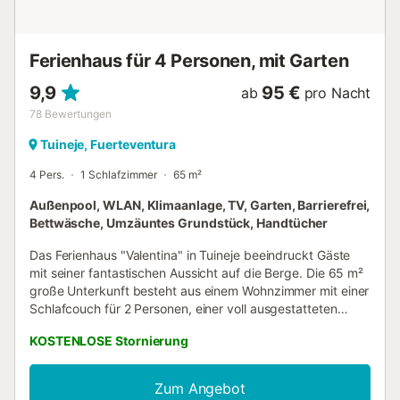
Wohnung aus leicht zu erreichen (10 Gehminuten).
Genießen Sie die spanische Sonne und baden Sie im
ruhigen, blauen Wasser des Atlantiks. Lassen Sie den
Ferienhaus für 4 Personen, mit Garten
perfekten Strandtag mit einem A...
9,9
95 €
ab
pro Nacht
78
Bewertungen
Tuineje, Fuerteventura
4 Pers.
1 Schlafzimmer
65 m²
Außenpool, WLAN, Klimaanlage, TV, Garten, Barrierefrei,
Bettwäsche, Umzäuntes Grundstück, Handtücher
Das Ferienhaus "Valentina" in Tuineje beeindruckt Gäste
mit seiner fantastischen Aussicht auf die Berge. Die 65 m²
große Unterkunft besteht aus einem Wohnzimmer mit einer
Schlafcouch für 2 Personen, einer voll ausgestatteten
Küche, 1 Schlafzimmer und 1 Badezimmer und bietet somit
KOSTENLOSE Stornierung
Platz für 4 Personen. Zur Ausstattung gehören außerdem
Highspeed-WLAN (für Videoanrufe geeignet), ein TV, eine
Klimaanlage sowie eine Waschmaschine. Das Besondere
Zum Angebot
an dieser Unterkunft ist der private Außenbereich mit Pool,