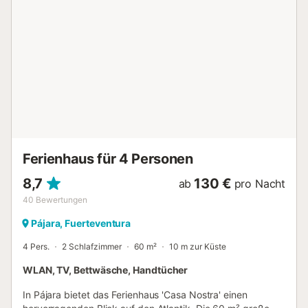
schönen mediterranen Garten der Villa grenzt - der
fantastische Blick auf die Berge lädt hier zum Entspannen
ein. Geschäfte, Restaurants, Bars und Cafés befinden sich
im Umkreis von 350 m (4 Gehminuten). Die Villa ist der
ideale Ausgangspunkt für Wander- und Trekkingtouren
und auch die Küste ist mit dem Auto leicht zu erreichen. Ein
Parkplatz ist auf dem Grundstück vorhanden. Das
Mitbringen von Haustieren ist erlaubt. Der Gastgeber
wohnt in einer angrenzenden Gegend der Unterkunft,
völlig unabhängig von der zu vermietenden Gegend. Die
Gäste haben ihren eigenen Eingang und absolute Pr...
Ferienhaus für 4 Personen
8,7
130 €
ab
pro Nacht
40
Bewertungen
Pájara, Fuerteventura
4 Pers.
2 Schlafzimmer
60 m²
10 m zur Küste
WLAN, TV, Bettwäsche, Handtücher
In Pájara bietet das Ferienhaus 'Casa Nostra' einen