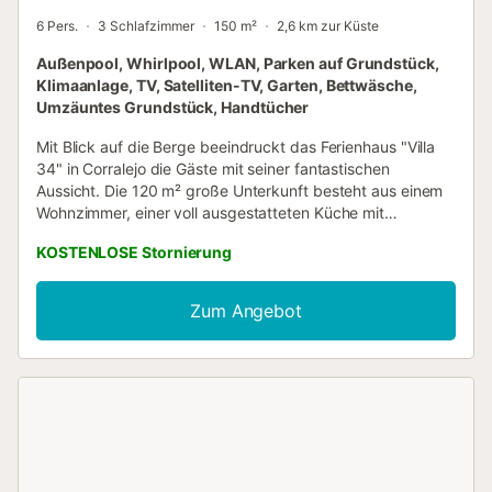
6 Pers.
3 Schlafzimmer
150 m²
2,6 km zur Küste
Außenpool, Whirlpool, WLAN, Parken auf Grundstück,
Klimaanlage, TV, Satelliten-TV, Garten, Bettwäsche,
Umzäuntes Grundstück, Handtücher
Mit Blick auf die Berge beeindruckt das Ferienhaus "Villa
34" in Corralejo die Gäste mit seiner fantastischen
Aussicht. Die 120 m² große Unterkunft besteht aus einem
Wohnzimmer, einer voll ausgestatteten Küche mit
Geschirrspüler, 3 Schlafzimmern und 3 Bädern sowie
KOSTENLOSE Stornierung
einem Gäste-WC und bietet somit Platz für 6 Personen.
Zur Ausstattung gehören außerdem Highspeed-WLAN,
eine Klimaanlage, eine Waschmaschine sowie ein Smart TV.
Zum Angebot
Ein Babybett und ein Hochstuhl sind ebenfalls gegen eine
Gebühr verfügbar. Die Villa verfügt über einen privaten
Außenbereich mit Pool, Whirlpool, Garten, offener Terrasse,
Grill und Außendusche. Ein Parkplatz ist auf dem
Grundstück vorhanden. Kostenlose Parkplätze sind auf der
Straße vorhanden. Das Mitbringen von Haustieren ist nicht
erlaubt. Partys/Veranstaltungen sind nicht erlaubt. Laute
Geräusche sind von 22 Uhr bis 9 Uhr nicht erlaubt. Das