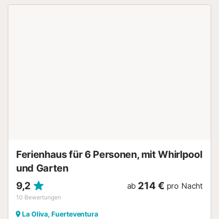
Rauchen und das Feiern von Veranstaltungen sind nicht
erlaubt. Eine Klimaanlage ist nicht vorhanden....
Ferienhaus für 6 Personen, mit Whirlpool
und Garten
9,2
214 €
ab
pro Nacht
10
Bewertungen
La Oliva, Fuerteventura