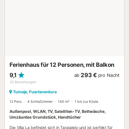
einem bequemen Sofa und einem Schreibtisch für
diejenigen, die ein wenig arbeiten müssen. Die Küche ist
mit allem notwendigen Geschirr ausgestattet, sodass Sie
Ihre Lieblingsgerichte leicht zubereiten können. Genießen
Sie Ihre Mahlzeiten am großen Esstisch. Schlafzimmer und
Badezimmer : • 1 Zimmer mit Doppelbett • 1 Zimmer mit 2
Einzelbetten • 1 Badezimmer mit Dusche und Toilette •
Babybett auf Anfrage verfügbar Sehenswürdigkeiten in
der Umgebung: In Antigua gelegen, ermöglicht diese Villa
die Erkundung mehrerer interessanter nahegelegener Orte.
Besuchen Sie das charmante historis...
Ferienhaus für 12 Personen, mit Balkon
9,1
293 €
ab
pro Nacht
35
Bewertungen
Tuineje, Fuerteventura
12 Pers.
4 Schlafzimmer
140 m²
1 km zur Küste
Außenpool, WLAN, TV, Satelliten-TV, Bettwäsche,
Umzäuntes Grundstück, Handtücher
Die Villa La befindet sich in Tarajalejo und ist perfekt für