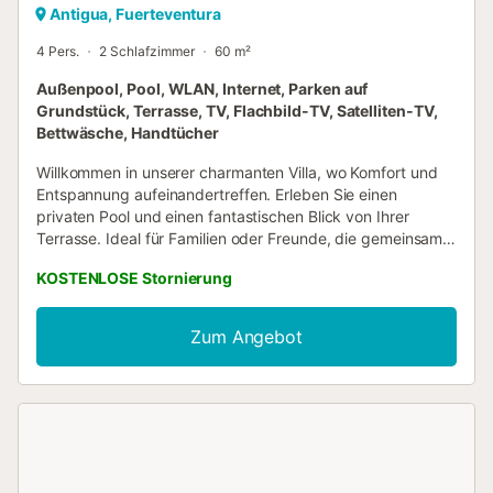
Antigua, Fuerteventura
4 Pers.
2 Schlafzimmer
60 m²
Außenpool, Pool, WLAN, Internet, Parken auf
Grundstück, Terrasse, TV, Flachbild-TV, Satelliten-TV,
Bettwäsche, Handtücher
Willkommen in unserer charmanten Villa, wo Komfort und
Entspannung aufeinandertreffen. Erleben Sie einen
privaten Pool und einen fantastischen Blick von Ihrer
Terrasse. Ideal für Familien oder Freunde, die gemeinsam
entspannen möchten. – Privater Pool das ganze Jahr über
KOSTENLOSE Stornierung
geöffnet – Nahe den lokalen Sehenswürdigkeiten in
Antigua – Ideal mit zwei Schlafzimmern für bis zu vier
Personen Außenbereich : Genießen Sie die sonnige
Zum Angebot
Terrasse am Pool, auf der Sie sich auf den Liegen
entspannen oder mit Freunden und Familie grillen können.
Der Pool ist vom 01.01. bis 31.12. geöffnet, sodass Sie das
ganze Jahr über schwimmen können. Der grüne Garten
schafft eine friedliche Atmosphäre für Aktivitäten im Freien.
Wohnbereiche : Der offene und einladende Wohnbereich
ist perfekt für gemeinschaftliches Beisammensein, mit