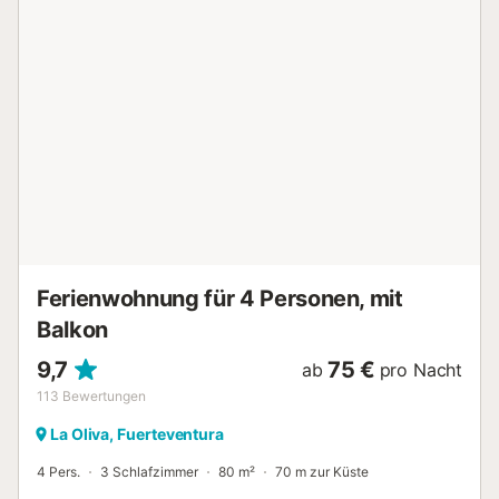
obersten Stockwerk ist mit einem Doppelbett ausgestattet
und verfügt über ein eigenes Bad mit einer Dusche, die
Aromatherapie- und Dampfsaunafunktionen bietet.
Daneben befindet sich ein zweites Schlafzimmer mit zwei
Einzelbetten und einem separaten Badezimmer. Die Küche
der Villa ist voll ausgestattet, einschließlich einer
Spülmaschine, was die tägliche Nutzung des Raumes
erleichtert. Ein zusätzlicher Vorteil ist der Zugang zu
Glasfaserinternet und einer PS4-Konsole, die hochwertige
Unterhaltung bieten. Villa V8 bietet komfortable
Entspannung am beheizten Pool mit Sonnenliegen, sodass
Sie das ganze Jahr über sonnige Tage genießen können.
Darüber hinaus sind der nächste Strand und d...
Ferienwohnung für 4 Personen, mit
Balkon
9,7
75 €
ab
pro Nacht
113
Bewertungen
La Oliva, Fuerteventura
4 Pers.
3 Schlafzimmer
80 m²
70 m zur Küste