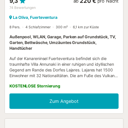
9,3
220 €
ab
pro Nacht
74
Bewertungen
La Oliva, Fuerteventura
8 Pers.
4 Schlafzimmer
300 m²
6,1 km zur Küste
Außenpool, WLAN, Garage, Parken auf Grundstück, TV,
Garten, Bettwäsche, Umzäuntes Grundstück,
Handtücher
Auf der Kanareninsel Fuerteventura befindet sich die
traumhafte Villa Annunaki in einer ruhigen und idyllischen
Gegend am Rande des Dorfes Lajares. Lajares hat 1500
Einwohner mit 32 Nationalitäten. Die am Fuße des Vulkans
erbaute Villa erstreckt sich über 250 m² Wohnfläche und
KOSTENLOSE Stornierung
bietet einen durch 2 Stufen abgetrennten Wohn- und
Essbereich, eine große und sehr gut ausgestattete Küche,
3 Schlafzimmer (2 davon mit Doppelbetten und ein drittes
Zum Angebot
mit einem Doppelbett und einem Einzelbett) sowie 2 Bäder,
von denen eines mit einem luxuriösen Badewannen-
Whirlpool ausgestattet ist. Ein separates Gästehaus mit
Blick auf den Pool verfügt über ein Zimmer (ein Doppelbett
+ ein Einzelbett), eine weitere Küche und ein Badezimmer,