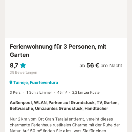
streng untersagt. Bitte vermeiden Sie nach 23:00 Uhr
unnötigen Lärm. Strand- und Poolhandtücher werden
gestellt. Der Pool ist saisonal und auf Anfrage beheizbar....
Ferienwohnung für 3 Personen, mit
Garten
8,7
56 €
ab
pro Nacht
38
Bewertungen
Tuineje, Fuerteventura
3 Pers.
1 Schlafzimmer
45 m²
2,2 km zur Küste
Außenpool, WLAN, Parken auf Grundstück, TV, Garten,
Bettwäsche, Umzäuntes Grundstück, Handtücher
Nur 2 km vom Ort Gran Tarajal entfernt, vereint dieses
charmante Ferienhaus rustikalen Charme mit der Ruhe der
Natur. Auf 50 m² finden Sie alles, was Sie für einen