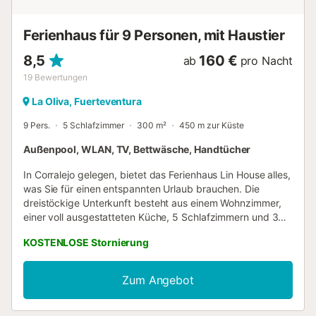
Ferienhaus für 9 Personen, mit Haustier
8,5
160 €
ab
pro Nacht
19
Bewertungen
La Oliva, Fuerteventura
9 Pers.
5 Schlafzimmer
300 m²
450 m zur Küste
Außenpool, WLAN, TV, Bettwäsche, Handtücher
In Corralejo gelegen, bietet das Ferienhaus Lin House alles,
was Sie für einen entspannten Urlaub brauchen. Die
dreistöckige Unterkunft besteht aus einem Wohnzimmer,
einer voll ausgestatteten Küche, 5 Schlafzimmern und 3
Bädern und bietet somit Platz für 9 Personen. Zur
KOSTENLOSE Stornierung
Ausstattung gehören außerdem Highspeed-WLAN (für
Videoanrufe geeignet), ein TV, ein Ventilator sowie eine
Waschmaschine. Ein Babybett ist ebenfalls vorhanden.
Zum Angebot
Diese Unterkunft bietet einen privaten Außenbereich mit
Pool, offener Terrasse und Grill. Kostenlose Parkplätze sind
auf der Straße vorhanden. Ein Haustier ist erlaubt.