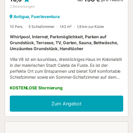
2
Bewertungen
Antigua, Fuerteventura
10 Pers.
5 Schlafzimmer
143 m²
1,9 km zur Küste
Whirlpool, Internet, Parkmöglichkeit, Parken auf
Grundstück, Terrasse, TV, Garten, Sauna, Bettwäsche,
Umzäuntes Grundstück, Handtücher
Villa V8 ist ein luxuriöses, dreistöckiges Haus im Kolonialstil
in der malerischen Stadt Caleta de Fuste. Es ist der
perfekte Ort zum Entspannen und bietet fünf komfortable
Schlafzimmer sowie ein Sommer-Schlafzimmer auf dem
Dach und drei stilvolle Badezimmer. Die Villa ist von einem
KOSTENLOSE Stornierung
gepflegten Garten umgeben, und ihr Inneres wird durch
einen offenen Innenhof mit exotischen Pflanzen und eine
elegante Treppe verschönert. Den Gästen stehen drei
Zum Angebot
großzügige Terrassen zur Verfügung – am Pool als
Erweiterung des Wohnzimmers, auf dem Dach und bei den
unteren Schlafzimmern. Die Dachterrasse bietet einen
atemberaubenden Meerblick, perfekt für den Genuss von
Sonnenauf- und -untergängen. Das Hauptschlafzimmer im