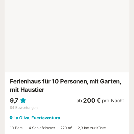
so dass Sie unabhängig sein können. Die Villa bietet somit
Platz für 8 Personen. Zur Ausstattung gehören auch Wi-Fi,
DVD-Player, eine Soundbar und ein Smart TV. Das Internet
ist stabil und funktioniert gut, außer in einem der
Schlafzimmer. Das absolute Highlight ist der
Außenbereich, wo mehrere Sonnenterrassen mit
Liegestühlen, einer Plancha und kompletten Außenmöbeln
für einen entspannten Urlaub sorgen. Für die Kinder sind
ein Babybett und ein Hochstuhl vorhanden. Im Garten
können sie sich im Spielhaus austoben. Das Nonplusultra
ist der private Pool mit Poolbar, der an heißen
Sommertagen zu einer Abkühlung mit einem Aperitif oder
einem fruchtigen Cocktail einlädt. Eine...
Ferienhaus für 10 Personen, mit Garten,
mit Haustier
9,7
200 €
ab
pro Nacht
84
Bewertungen
La Oliva, Fuerteventura
10 Pers.
4 Schlafzimmer
220 m²
2,3 km zur Küste