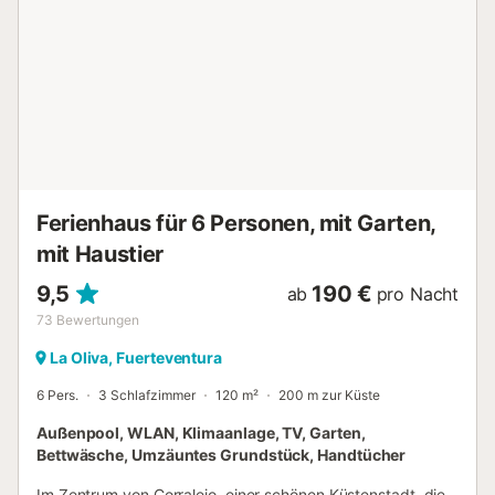
WLAN ist für Videoanrufe geeignet. Es gibt
Überwachungskameras außerhalb der Unterkunft. Der
Pool kann auf Wunsch gegen eine Gebühr beheizt
werden....
Ferienhaus für 6 Personen, mit Garten,
mit Haustier
9,5
190 €
ab
pro Nacht
73
Bewertungen
La Oliva, Fuerteventura
6 Pers.
3 Schlafzimmer
120 m²
200 m zur Küste
Außenpool, WLAN, Klimaanlage, TV, Garten,
Bettwäsche, Umzäuntes Grundstück, Handtücher
Im Zentrum von Corralejo, einer schönen Küstenstadt, die