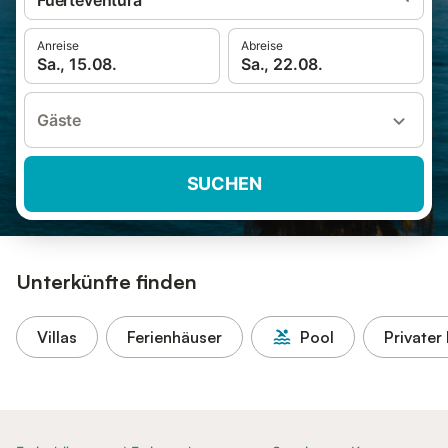
Fuerteventura
Anreise
Abreise
Sa., 15.08.
Sa., 22.08.
Gäste
SUCHEN
Unterkünfte finden
Villas
Ferienhäuser
Pool
Privater