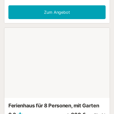
Personen bietet und aus zwei Schlafzimmern besteht:
eines mit Doppelbetten und eines mit zwei Betten.
Zum Angebot
Funktionelle Küche, großes Badezimmer mit Dusche,
großes und helles Wohnzimmer mit Essbereich und
direktem Zugang zum privaten Garten mit Swimmingpool.
Ausstattung: Europa-Satellitenfernsehen, WLAN, privater
Parkplatz. Wenn Sie während Ihres Aufenthalts Schäden
an der Immobilie verursachen, müssen Sie möglicherweise
gemäß der Sachschadensversicherung von YourRentals
zahlen....
Ferienhaus für 8 Personen, mit Garten