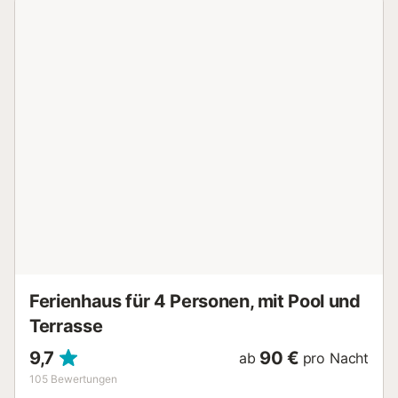
Flur, in der Küche und auf der Dachterrasse wurde LED-
Beleuchtung installiert. Die Dachterrasse wurde mit neuer
Abdichtung, neuem Bodenbelag und modernen
Gartenmöbeln wie Sonnenliegen und Sofas ausgestattet –
ideal, um den Sonnenuntergang zu genießen....
Ferienhaus für 4 Personen, mit Pool und
Terrasse
9,7
90 €
ab
pro Nacht
105
Bewertungen