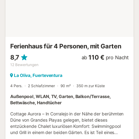
befinden sich ein Supermarkt sowie eine Vielzahl von
Geschäften, Restaurants, Bars und Cafés in unmittelbarer
Nähe: alles in 300 m oder 3 Gehminuten Entfernung.
Außerdem erreichen Sie den Kiesstrand Playa del Muellito
in nur 100 m und den atemberaubenden, san...
Ferienhaus für 4 Personen, mit Garten
8,7
110 €
ab
pro Nacht
12
Bewertungen
La Oliva, Fuerteventura
4 Pers.
2 Schlafzimmer
90 m²
350 m zur Küste
Außenpool, WLAN, TV, Garten, Balkon/Terrasse,
Bettwäsche, Handtücher
Cottage Aurora – In Corralejo in der Nähe der berühmten
Düne von Grandes Playas gelegen, bietet dieses
entzückende Chalet luxuriösen Komfort: Swimmingpool
und Grill in einem der beiden Gärten. Es ist Teil eines
kleinen privaten Komplexes, der Platz für bis zu 4