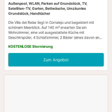
Außenpool, WLAN, Parken auf Grundstück, TV,
Satelliten-TV, Garten, Bettwäsche, Umzäuntes
Grundstück, Handtücher
Die Villa del Relax liegt in Corralejo und begeistert mit
schönem Meerblick. Auf 140 m² erwarten Sie ein
Wohnzimmer, eine voll ausgestattete Küche mit
Geschirrspüler, 4 Schlafzimmer, 2 Bäder (eines davon en
suite) sowie ein zusätzliches WC – ideal für bis zu 10
KOSTENLOSE Stornierung
Personen. Highspeed-WLAN (videokonferenztauglich) mit
Arbeitsplatz, Ventilator, Waschmaschine und TV stehen
Ihnen zur Verfügung. Babybett und Hochstuhl sind
Zum Angebot
ebenfalls vorhanden. Das Highlight ist der private
Außenbereich mit Pool, Garten, offener Terrasse, Grill,
Kinderspielplatz und Außendusche. Ein Supermarkt und
die Dünen von Corralejo befinden sich in der Nähe. Der
Strand Grandes Playas de Corralejo ist in 10 Minuten mit
dem Auto erreichbar. Ein Parkplatz steht auf dem
Grundstück zur Verfügung, weitere Parkmöglichkeiten
finden Sie kostenfrei an der Straße. Familien mit Kindern
sind willkommen. Ein kleines Haustier ist gegen Aufpreis
gestattet. Klimaanlage ist nicht vorhanden. Partys sind