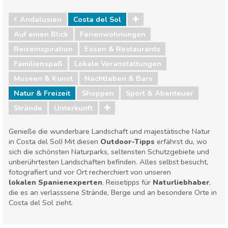
Andalusien
Costa del Sol
Auf einen Blick
Ferienwohnungen
Reiseinspiration
Essen & Restaurants
Familienspaß
Lokale Veranstaltungen
Museen & Kunst
Nachtleben & Bars
Natur & Freizeit
Shoppen
Sport & Abenteuer
Strände
Unterkunft
Genieße die wunderbare Landschaft und majestätische Natur
in Costa del Sol! Mit diesen
Outdoor-Tipps
erfährst du, wo
sich die schönsten Naturparks, seltensten Schutzgebiete und
unberührtesten Landschaften befinden. Alles selbst besucht,
fotografiert und vor Ort recherchiert von unseren
lokalen Spanienexperten
. Reisetipps für
Naturliebhaber
,
die es an verlasssene Strände, Berge und an besondere Orte in
Costa del Sol zieht.