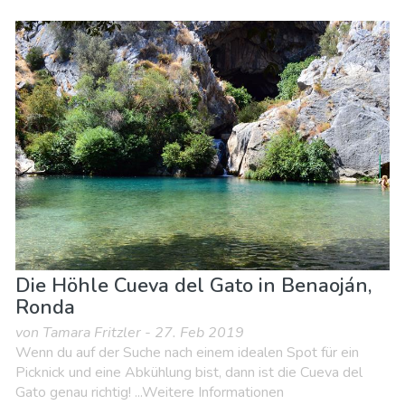
Andalusien
Costa del Sol
Essen & Restaurants
Familienspaß
Lokale Veranstaltungen
Museen & Kunst
Nachtleben & Bars
Natur & Freizeit
Shoppen
Sport & Abenteuer
Strände
Unterkunft
Die Höhle Cueva del Gato in Benaoján,
Ronda
von Tamara Fritzler - 27. Feb 2019
Wenn du auf der Suche nach einem idealen Spot für ein
Picknick und eine Abkühlung bist, dann ist die Cueva del
Gato genau richtig! ...Weitere Informationen