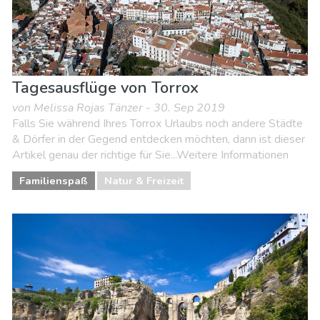
Tagesausflüge von Torrox
von Melissa Rojas Tänzer - 30. Sep 2019
Falls Sie während Ihres Torrox Urlaubs noch andere Städte
& Dörfer in der Gegend entdecken möchten, dann ist dieser
Artikel genau der richtige für Sie...Weitere Informationen
Familienspaß
Natur & Freizeit