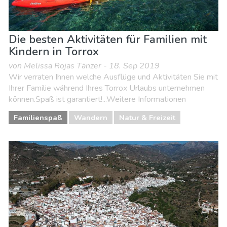
Die besten Aktivitäten für Familien mit
Kindern in Torrox
von Melissa Rojas Tänzer - 18. Sep 2019
Wir verraten Ihnen welche Ausflüge und Aktivitäten Sie mit
Ihrer Familie während Ihres Torrox Urlaubs unternehmen
können.Spaß ist garantiert!...Weitere Informationen
Familienspaß
Wandern
Natur & Freizeit