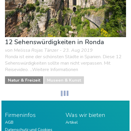
12 Sehenswürdigkeiten in Ronda
von Melissa Rojas Tänzer - 23. Aug 2019
Ronda ist eine der schönsten Städte in Spanien. Diese 12
Sehenswürdigkeiten sollte man nicht verpassen. Mit
Reisevideo. ...Weitere Informationen
Natur & Freizeit
Museen & Kunst
Firmeninfos
Was wir bieten
AGB
Artikel
Datenschutz und Cookies