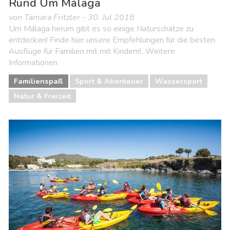
Rund Um Málaga
von Tamara Fritzler - 30. Jul 2018
Um Málaga herum gibt es so einige Naturschätze zu
entdecken! Finde hier unsere Empfehlungen für die besten
Ausflüge für Familien mit mit Kindern!...Weitere
Informationen
Familienspaß
Sport & Abenteuer
Wassersport
Natur & Freizeit