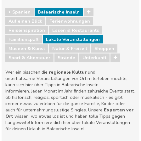
Spanien
Balearische Inseln
Auf einen Blick
Ferienwohnungen
Reiseinspiration
Essen & Restaurants
Familienspaß
Lokale Veranstaltungen
Museen & Kunst
Natur & Freizeit
Shoppen
Sport & Abenteuer
Strände
Unterkunft
Wer ein bisschen die
regionale Kultur
und
unterhaltsame Veranstaltungen vor Ort miterleben möchte,
kann sich hier über Tipps in Balearische Inseln
informieren. Jeden Monat im Jahr finden zahlreiche Events statt,
ob historisch, religiös, sportlich oder musikalisch - es gibt
immer etwas zu erleben für die ganze Familie, Kinder oder
auch für unternehmungslustige Singles. Unsere
Experten vor
Ort
wissen, wo etwas los ist und haben tolle Tipps gegen
Langeweile! Informiere dich hier über lokale Veranstaltungen
für deinen Urlaub in Balearische Inseln!