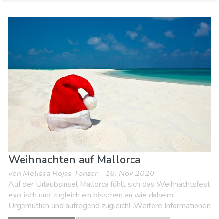
Spanien
Balearische Inseln
Essen & Restaurants
Familienspaß
Lokale Veranstaltungen
Museen & Kunst
Natur & Freizeit
Shoppen
Sport & Abenteuer
Strände
Unterkunft
Weihnachten auf Mallorca
von Melissa Rojas Tänzer - 16. Nov 2020
Auf der Urlaubsinsel Mallorca fühlt sich das Weihnachtsfest
exotisch und zugleich ein bisschen an wie daheim.
Urgemütlich und aufregend zugleich!...Weitere Informationen