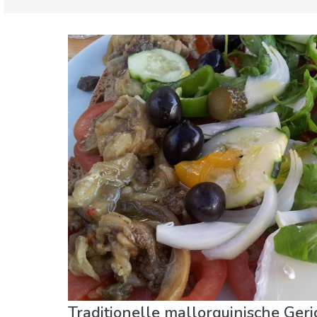
Spanien
Balearische Inseln
Essen & Restaurants
Familienspaß
Lokale
Unterkunft
Traditionelle mallorquinische Geri