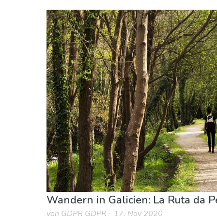
Galicien
Pontevedra Provinz
Natur & Freizeit
Sport & Abenteuer
Wandern in Galicien: La Ruta da 
von GDPR GDPR - 17. Nov 2020