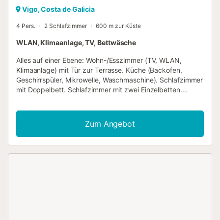
Vigo, Costa de Galicia
4 Pers.
2 Schlafzimmer
600 m zur Küste
WLAN, Klimaanlage, TV, Bettwäsche
Alles auf einer Ebene: Wohn-/Esszimmer (TV, WLAN,
Klimaanlage) mit Tür zur Terrasse. Küche (Backofen,
Geschirrspüler, Mikrowelle, Waschmaschine). Schlafzimmer
mit Doppelbett. Schlafzimmer mit zwei Einzelbetten.
Badezimmer (separate Dusche). Zentralheizung.
Außenbereich: Private Terrasse mit elektrischer „Plancha“
zum Essen im Freien. Stellen Sie sich vor, Sie befinden sich
Zum Angebot
in Ihrem eigenen Penthouse-Apartment im Herzen einer
der historischen Küstenstädte Galiciens, nur einen
Steinwurf von den Geschäften, Cafés und Restaurants des
atmosphärischen Zentrums entfernt und mit einer privaten
Terrasse, die einen faszinierenden Blick auf das
nahegelegene Meer bietet. Genau das haben wir in diesem
einzigartigen Zuhause entdeckt, das sich auf einem
traditionellen Wohngebäude befindet, das weithin als eine
der zentralsten und verkehrsgünstigsten Adressen von
Vigo gilt. Mit ihrer inspirierten Vision und ihrem Flair für