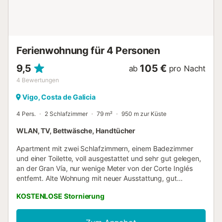
Ferienwohnung für 4 Personen
9,5
105 €
ab
pro Nacht
4
Bewertungen
Vigo, Costa de Galicia
4 Pers.
2 Schlafzimmer
79 m²
950 m zur Küste
WLAN, TV, Bettwäsche, Handtücher
Apartment mit zwei Schlafzimmern, einem Badezimmer
und einer Toilette, voll ausgestattet und sehr gut gelegen,
an der Gran Vía, nur wenige Meter von der Corte Inglés
entfernt. Alte Wohnung mit neuer Ausstattung, gut
erhalten, hell, ruhig, geräumig, funktional, mit Heizung und
KOSTENLOSE Stornierung
WIFI. 3. Stock mit Aufzug, Blick auf die Gran Vía.
Öffentliche Verkehrsmittel in der Nähe, alle
Dienstleistungen, kostenlose Parkplätze 400 Meter oder