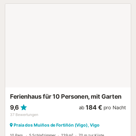
Ferienhaus für 10 Personen, mit Garten
9,6
184 €
ab
pro Nacht
37
Bewertungen
Praia dos Muiños de Fortiñón (Vigo), Vigo
10 Pers.
5 Schlafzimmer
239 m²
70 m zur Küste