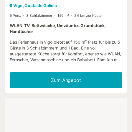
Vigo, Costa de Galicia
5 Pers.
3 Schlafzimmer
150 m²
2,6 km zur Küste
WLAN, TV, Bettwäsche, Umzäuntes Grundstück,
Handtücher
Das Ferienhaus in Vigo bietet auf 150 m² Platz für bis zu 5
Gäste in 3 Schlafzimmern und 1 Bad. Eine voll
ausgestattete Küche sorgt für Komfort, ebenso wie WLAN,
Fernseher, Waschmaschine und ein Babybett. Familien mit
Kindern profitieren von gemeinsam nutzbaren Spielzeugen
und Büchern während des Aufenthalts. Ein kleiner
Außenhof lädt zum Verweilen ein. Sie können bequem auf
Zum Angebot
der Straße parken. Bis zu 2 Haustiere mit einem
Maximalgewicht von je 10 kg sind während Ihres
Aufenthalts willkommen. Bitte informieren Sie uns im
Voraus, wenn Sie mit Haustieren anreisen. Veranstaltungen
sind auf dem Grundstück nicht gestattet. Die Lage bietet
einen einfachen Zugang zu öffentlichen Verkehrsmitteln
und liegt nur 5 Minuten vom IFEVI entfernt – ideal für
Messe- oder Kongressbesuche. In der Nähe finden Sie
einen Waldpark mit Spielplatz, Grillplatz und Café. Sie