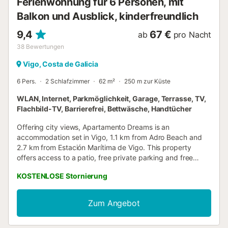
Ferienwohnung für 6 Personen, mit
Balkon und Ausblick, kinderfreundlich
9,4
67 €
ab
pro Nacht
38
Bewertungen
Vigo, Costa de Galicia
6 Pers.
2 Schlafzimmer
62 m²
250 m zur Küste
WLAN, Internet, Parkmöglichkeit, Garage, Terrasse, TV,
Flachbild-TV, Barrierefrei, Bettwäsche, Handtücher
Offering city views, Apartamento Dreams is an
accommodation set in Vigo, 1.1 km from Adro Beach and
2.7 km from Estación Marítima de Vigo. This property
offers access to a patio, free private parking and free
WiFi....
KOSTENLOSE Stornierung
Zum Angebot