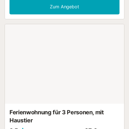
Es befindet sich in der Wohngegend von Vigo Stränden
Zum Angebot
entfernt. Um zu sehen, oder die oben mieten Sie auf den
Link sehen können; https: // www. Homeaway. ist /
p1513666...
Ferienwohnung für 3 Personen, mit
Haustier