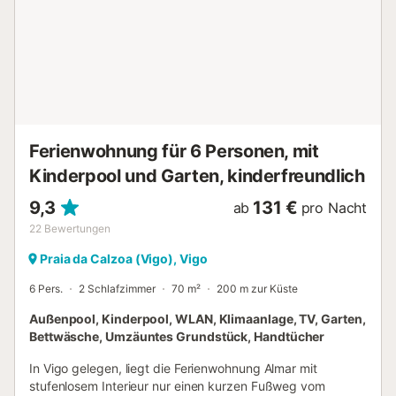
Inneneinrichtung hat die lokale Eigentümerin ihren
ehemaligen Familien-Loft in ein stilvolles Apartment
verwandelt, dessen Fensterfront sich auf eine private
Dachterrasse öffnet. Die Aussicht von hier ist in einem so
zentral gelegenen Apartment selten zu finden und umfasst
ein weites Panorama über die Dächer der Stadt bis zu den
geschützten Gewässern der Ría de Vigo. Wenn die
Dämmerung über der „Ría“ hereinbricht, wird die sanft
Ferienwohnung für 6 Personen, mit
hügelige Landschaft, die sich über der gegenüb...
Kinderpool und Garten, kinderfreundlich
9,3
131 €
ab
pro Nacht
22
Bewertungen
Praia da Calzoa (Vigo), Vigo
6 Pers.
2 Schlafzimmer
70 m²
200 m zur Küste
Außenpool, Kinderpool, WLAN, Klimaanlage, TV, Garten,
Bettwäsche, Umzäuntes Grundstück, Handtücher
In Vigo gelegen, liegt die Ferienwohnung Almar mit
stufenlosem Interieur nur einen kurzen Fußweg vom