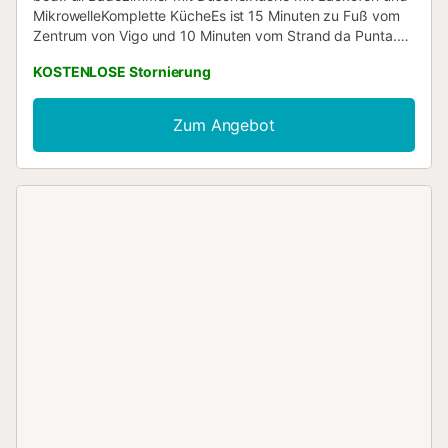
MikrowelleKomplette KücheEs ist 15 Minuten zu Fuß vom
Zentrum von Vigo und 10 Minuten vom Strand da Punta.
Auf der gleichen Straße gibt es Bars, Restaurants und
KOSTENLOSE Stornierung
Supermärkte.Sie können auch zu einem schönen
Aussichtspunkt gehen 15 Minuten zu Fuß entfernt.Der
Aussichtspunkt heißt der Aussichtspunkt Berg der
Zum Angebot
Jungfrau von der Führung. Ihr Besuch ist sehr zu
empfehlen. Große Unterkunft für zwei Personen....