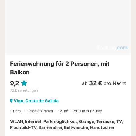
Verfügung. Anreise: Der günstigste Weg zur Villa ist ein
Flug nach Santiago de Compostela (1 h vom Haus) oder
Oporto (1.5 h vom Haus) mit Ryanair oder Easyjet und
dann ein Auto mieten. Alternativ können Sie mit British
Airways, Iberia oder TAP zu denselben Flughäfen fliegen.
Vermeiden Sie am besten den Flughafen von Vigo, da Sie
mit Sicherheit an einem spanischen Flughafen umsteigen
müssen und der Aufwand sich nicht lohnt. E...
Ferienwohnung für 2 Personen, mit
Balkon
9,2
32 €
ab
pro Nacht
72
Bewertungen
Vigo, Costa de Galicia
2 Pers.
1 Schlafzimmer
39 m²
500 m zur Küste
WLAN, Internet, Parkmöglichkeit, Garage, Terrasse, TV,
Flachbild-TV, Barrierefrei, Bettwäsche, Handtücher