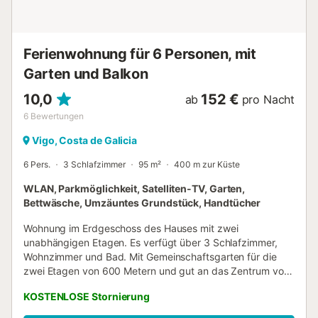
Ferienwohnung für 6 Personen, mit
Garten und Balkon
10,0
152 €
ab
pro Nacht
6
Bewertungen
Vigo, Costa de Galicia
6 Pers.
3 Schlafzimmer
95 m²
400 m zur Küste
WLAN, Parkmöglichkeit, Satelliten-TV, Garten,
Bettwäsche, Umzäuntes Grundstück, Handtücher
Wohnung im Erdgeschoss des Hauses mit zwei
unabhängigen Etagen. Es verfügt über 3 Schlafzimmer,
Wohnzimmer und Bad. Mit Gemeinschaftsgarten für die
zwei Etagen von 600 Metern und gut an das Zentrum von
Vigo (10mtos Auto) und die Strände (1 km). Alle
KOSTENLOSE Stornierung
Dienstleistungen vor der Haustür, Supermärkte, Stadtbus,
Fischhändler, Bäcker, Krankenhaus, Restaurants, Cafés ...