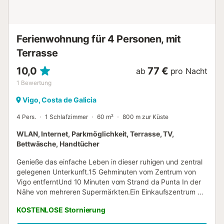
Ferienwohnung für 4 Personen, mit
Terrasse
10,0
77 €
ab
pro Nacht
1
Bewertung
Vigo, Costa de Galicia
4 Pers.
1 Schlafzimmer
60 m²
800 m zur Küste
WLAN, Internet, Parkmöglichkeit, Terrasse, TV,
Bettwäsche, Handtücher
Genieße das einfache Leben in dieser ruhigen und zentral
gelegenen Unterkunft.15 Gehminuten vom Zentrum von
Vigo entferntUnd 10 Minuten vom Strand da Punta In der
Nähe von mehreren Supermärkten.Ein Einkaufszentrum mit
Kinos erreichen Sie nach einem 15-minütigen
KOSTENLOSE Stornierung
Spaziergang.Auch ein 15-minütiger Spaziergang entfernt
befindet sich der Aussichtspunkt der Virgen de la Guía.