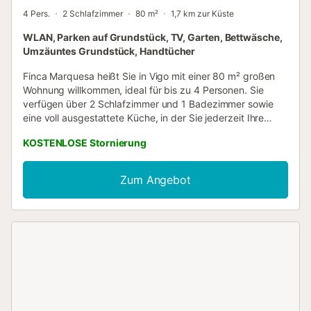
4 Pers.
2 Schlafzimmer
80 m²
1,7 km zur Küste
WLAN, Parken auf Grundstück, TV, Garten, Bettwäsche,
Umzäuntes Grundstück, Handtücher
Finca Marquesa heißt Sie in Vigo mit einer 80 m² großen
Wohnung willkommen, ideal für bis zu 4 Personen. Sie
verfügen über 2 Schlafzimmer und 1 Badezimmer sowie
eine voll ausgestattete Küche, in der Sie jederzeit Ihre
Mahlzeiten zubereiten können. Zu den Annehmlichkeiten
KOSTENLOSE Stornierung
gehören WLAN, Fernseher, Pelletheizung für angenehme
Temperaturen während Ihres Aufenthalts und ein
Spielzimmer mit Videospielkonsole, Tischfußball und
Zum Angebot
Spielautomaten. Genießen Sie den privaten Garten mit
Terrasse und Grill – perfekt, um sich im Freien zu
entspannen oder draußen zu essen. Auf dem Grundstück
stehen Ihnen 2 gemeinschaftliche Parkplätze zur
Verfügung, zudem können Sie auch auf der Straße parken.
Öffentliche Verkehrsmittel sind in der Nähe erreichbar.
Bitte beachten Sie, dass auf dem Grundstück keine
Veranstaltungen gestattet sind. Wichtig: Das Haus verfügt
über zwei Zugänge – den Haupteingang ohne Auto sowie