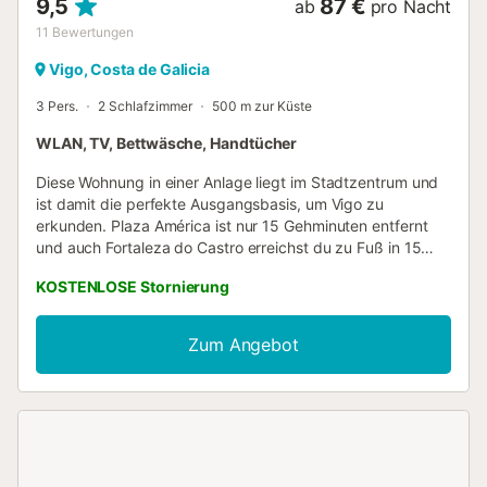
9,5
87 €
ab
pro Nacht
11
Bewertungen
Vigo, Costa de Galicia
3 Pers.
2 Schlafzimmer
500 m zur Küste
WLAN, TV, Bettwäsche, Handtücher
Diese Wohnung in einer Anlage liegt im Stadtzentrum und
ist damit die perfekte Ausgangsbasis, um Vigo zu
erkunden. Plaza América ist nur 15 Gehminuten entfernt
und auch Fortaleza do Castro erreichst du zu Fuß in 15
Minuten. In der Küche gibt es einen Ofen, eine Herdplatte
KOSTENLOSE Stornierung
und einen Kühlschrank sowie eine Kaffeemaschine, einen
Wasserkocher und eine Mikrowelle. Dank der Ausstattung
mit WLAN-Internetzugang (kostenlos) und Fernseher ist
Zum Angebot
für gute Unterhaltung gesorgt. Zur Ausstattung des
Badezimmers gehören Handtücher, Toilettenpapier und
Seife. Und da es vor Ort eine Waschmaschine und einen
Wäschetrockner gibt, brauchst du nicht so viele Klamotten
mitzunehmen und kannst so mit leichterem Gepäck reisen.
Zu den weiteren Annehmlichkeiten dieses Feriendomizils
gehören 2 Schlafzimmer, 1 Badezimmer, Bettwäsche,