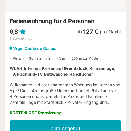
Ferienwohnung für 4 Personen
9,8
127 €
ab
pro Nacht
8
Bewertungen
Vigo, Costa de Galicia
4 Pers.
1 Schlafzimmer
45 m²
250 m zur Küste
WLAN, Internet, Parken auf Grundstück, Klimaanlage,
TV, Flachbild-TV, Bettwäsche, Handtücher
Willkommen in dieser charmanten Wohnung im Herzen von
Vigo! Diese 45 m² große Unterkunft bietet Platz für bis zu
4 Personen und ist perfekt für Paare und Familien. -
Zentrale Lage mit Stadtblick - Privater Eingang und
kostenlose Parkplätze - Verfügbarkeit moderner
KOSTENLOSE Stornierung
Annehmlichkeiten wie Klimaanlage und Waschmaschine.
Außenbereich : Die Wohnung bietet einen privaten Eingang
und kostenlose Parkplätze, damit Sie Ihren Aufenthalt
Zum Angebot