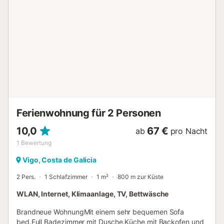
können außerdem Outdoor-Aktivitäten in der Natur
genießen. Für Golfbegeisterte liegt ein Golfplatz nur 5 km
entfernt....
Ferienwohnung für 2 Personen
10,0
67 €
ab
pro Nacht
1
Bewertung
Vigo, Costa de Galicia
2 Pers.
1 Schlafzimmer
1 m²
800 m zur Küste
WLAN, Internet, Klimaanlage, TV, Bettwäsche
Brandneue WohnungMit einem sehr bequemen Sofa
bed.Full Badezimmer mit Dusche.Küche mit Backofen und