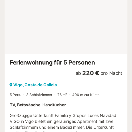
einen zweiten Zugang auf der Rückseite für Gäste mit Auto
(bitte über die Buchungsplattform mit der Eigentümerin
abstimmen)....
Ferienwohnung für 5 Personen
220 €
ab
pro Nacht
Vigo, Costa de Galicia
5 Pers.
3 Schlafzimmer
76 m²
400 m zur Küste
TV, Bettwäsche, Handtücher
Großzügige Unterkunft Familia y Grupos Luces Navidad
VIGO in Vigo bietet ein geräumiges Apartment mit zwei
Schlafzimmern und einem Badezimmer. Die Unterkunft