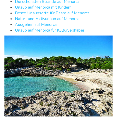
Die schönsten Strände auf Menorca
Urlaub auf Menorca mit Kindern
Beste Urlaubsorte für Paare auf Menorca
Natur- und Aktivurlaub auf Menorca
Ausgehen auf Menorca
Urlaub auf Menorca für Kulturliebhaber