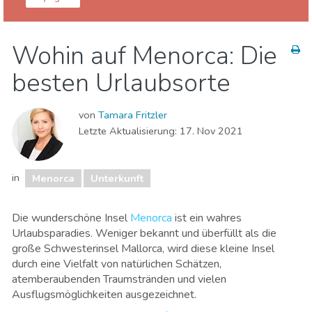
Balearische Inseln
Menorca
Wohin auf Menorca: Die
Museen & Kunst
Strände
Unterkunft
besten Urlaubsorte
von
Tamara Fritzler
Letzte Aktualisierung:
17. Nov 2021
in
Menorca
Unterkunft
Die wunderschöne Insel
Menorca
ist ein wahres
Urlaubsparadies. Weniger bekannt und überfüllt als die
große Schwesterinsel Mallorca, wird diese kleine Insel
durch eine Vielfalt von natürlichen Schätzen,
atemberaubenden Traumstränden und vielen
Ausflugsmöglichkeiten ausgezeichnet.