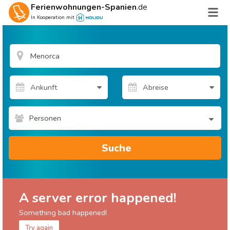
Ferienwohnungen-Spanien
.de
In Kooperation mit
Personen
Suche
A server error happened!
Something bad happened!
Try again