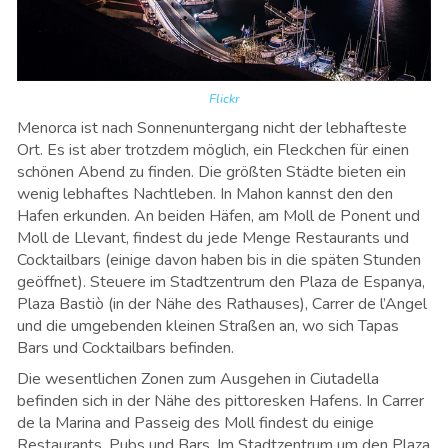
Flickr
Menorca ist nach Sonnenuntergang nicht der lebhafteste
Ort. Es ist aber trotzdem möglich, ein Fleckchen für einen
schönen Abend zu finden. Die größten Städte bieten ein
wenig lebhaftes Nachtleben. In Mahon kannst den den
Hafen erkunden. An beiden Häfen, am Moll de Ponent und
Moll de Llevant, findest du jede Menge Restaurants und
Cocktailbars (einige davon haben bis in die späten Stunden
geöffnet). Steuere im Stadtzentrum den Plaza de Espanya,
Plaza Bastiò (in der Nähe des Rathauses), Carrer de l’Angel
und die umgebenden kleinen Straßen an, wo sich Tapas
Bars und Cocktailbars befinden.
Die wesentlichen Zonen zum Ausgehen in Ciutadella
befinden sich in der Nähe des pittoresken Hafens. In Carrer
de la Marina and Passeig des Moll findest du einige
Restaurants, Pubs und Bars. Im Stadtzentrum um den Plaza