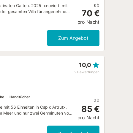
ab
rivaten Garten. 2025 renoviert, mit
70 €
n der gesamten Villa für angenehme
steht Ihnen zur Verfügung – ideal
pro Nacht
t mehr als Handgepäck einpacken
n Komfort dieser Unterkunft. -
Zum Angebot
10,0
2
Bewertungen
he
Handtücher
ab
85 €
 mit 56 Einheiten in Cap d'Artrutx,
 am Meer und nur zwei Gehminuten von
pro Nacht
tment ist für vier Personen
 Die großzügige Terrasse liegt vor
. Sie finden eine umfassende