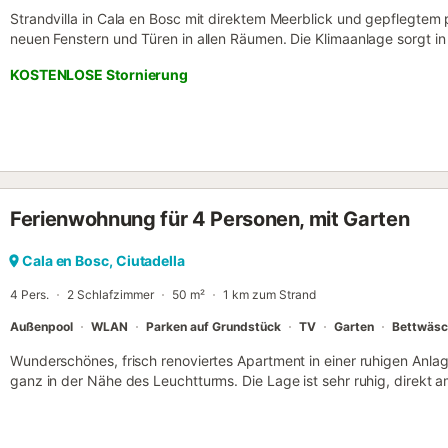
Strandvilla in Cala en Bosc mit direktem Meerblick und gepflegtem p
neuen Fenstern und Türen in allen Räumen. Die Klimaanlage sorgt i
Temperaturen an warmen Sommertagen. Eine eigene Waschmaschine 
KOSTENLOSE Stornierung
für Familien, die mit leichtem Gepäck reisen möchten, da Sie nich
müssen. Gäste schätzen besonders die Sauberkeit, die Lage und de
Handtücher für Strand bzw. Pool Kosten 10,00 € pro Person...
Ferienwohnung für 4 Personen, mit Garten
Cala en Bosc, Ciutadella
4 Pers.
2 Schlafzimmer
50 m²
1 km zum Strand
Außenpool
WLAN
Parken auf Grundstück
TV
Garten
Bettwäsc
Wunderschönes, frisch renoviertes Apartment in einer ruhigen Anlage
ganz in der Nähe des Leuchtturms. Die Lage ist sehr ruhig, direkt
einem der schönsten Sonnenuntergänge Menorcas entfernt. Das Apar
ausgelegt und verfügt über zwei Schlafzimmer und ein Badezimmer.
dem Garten der Anlage und der Pool ist ebenfalls direkt zugänglich