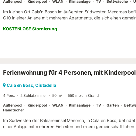
Außenpool
Kinderpool
WLAN
Klimaanlage
TV
Bettwäsche
U
Im kleinen Ort Cala'n Bosch im äußersten Südwesten Menorcas bef
C10 in einer Anlage mit mehreren Apartments, die sich einen gemei
Unterkunft liegt im ersten Stock und bietet ein helles, modern eing
KOSTENLOSE Stornierung
ausgestattete offene Küche, zwei Schlafzimmer (eines mit zwei Ein
für bis zu vier Personen. WLAN und Fernseher stehen Ihnen ebenfal
erwartet Sie ein privater, möblierter Balkon, der zu Mahlzeiten im Fr
einem leckeren Frühstück unter der Sonne Menorcas oder lassen S
Wein ausklingen. Der Gemeinschaftspool und das Kinderbecken sor
und lassen Sie den Alltagsstress vergessen. Geschäfte, Restaurants
nur 250 Metern oder 3 Gehminuten. Der nächste Strand, Cala'n Bosc
Ferienwohnung für 4 Personen, mit Kinderpoo
Gehminuten entfernt. Parkmöglichkeiten finden Sie an der Straße.
erfolgt in Ciutadella. Lizenznummer: APM1395. Name: Modernes Apa
Cala en Bosc, Ciutadella
4 Pers.
2 Schlafzimmer
50 m²
550 m zum Strand
Außenpool
Kinderpool
WLAN
Klimaanlage
TV
Garten
Bettw
Handtücher
Im Südwesten der Baleareninsel Menorca, in Cala en Bosc, befindet 
einer Anlage mit mehreren Einheiten und einem gemeinschaftlichen 
ersten Stock und bietet ein helles Wohn-Esszimmer, eine gut ausge