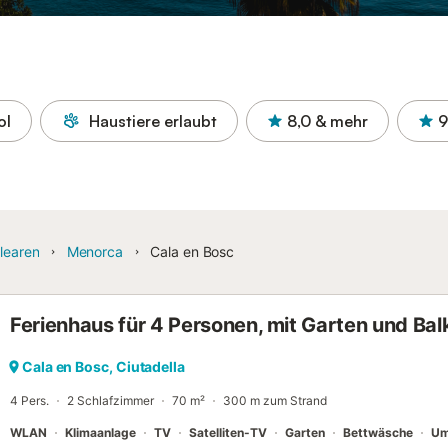
ol
Haustiere erlaubt
8,0
& mehr
9
learen
Menorca
Cala en Bosc
Ferienhaus für 4 Personen, mit Garten und Bal
Cala en Bosc, Ciutadella
4 Pers.
2 Schlafzimmer
70 m²
300 m zum Strand
WLAN
Klimaanlage
TV
Satelliten-TV
Garten
Bettwäsche
Um