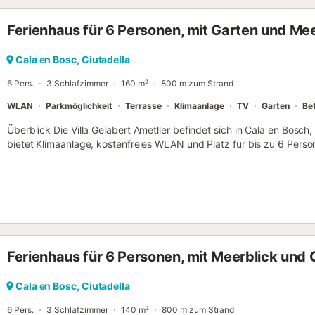
Ruhe finden Sie in unserer Unterkunft Menorca Rocas....
Ferienhaus für 6 Personen, mit Garten und Mee
Cala en Bosc, Ciutadella
6 Pers.
3 Schlafzimmer
160 m²
800 m zum Strand
WLAN
Parkmöglichkeit
Terrasse
Klimaanlage
TV
Garten
Be
Überblick Die Villa Gelabert Ametller befindet sich in Cala en Bosc
bietet Klimaanlage, kostenfreies WLAN und Platz für bis zu 6 Pers
Bädern. Es gibt einen privaten Pool (nach Osten ausgerichtet) mit G
Restaurants. Wohnzimmer Das Wohnzimmer verfügt über einen Ess
kostenfreies WLAN. Es gibt Terrassentüren zur Poolterrasse. Küche
Arbeitsplatte aus Granit, Toaster, Kaffeemaschine, Waschmaschine,
Herd/Kochfeld und Backofen. Ein Grill befindet sich ebenfalls im Au
Gelabert Ametller verfügt über 3 klimatisierte Schlafzimmer: Schlafz
über ein Doppelbett. Schlafzimmer 2 ist klimatisiert und verfügt übe
Ferienhaus für 6 Personen, mit Meerblick und 
klimatisiert und verfügt über 2 Einzelbetten. (Reisekinderbett und Ho
Badezimmer Die Villa Gelabert Ametller verfügt über 2 Badezimme
mit Badewanne und WC. Badezimmer 2 (Familienbadezimmer) mit W
Cala en Bosc, Ciutadella
Größe: 8,0 m x 4,0 m Tiefen: Flachwasserbereich = 1,00 m; tiefer B
6 Pers.
3 Schlafzimmer
140 m²
800 m zum Strand
Osten Poolzugang: Treppen Zusätzliche Poolmerkmale: Pergola, So