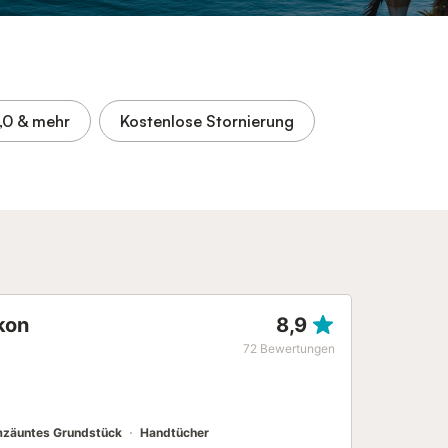
,0
& mehr
Kostenlose Stornierung
kon
8,9
72
Bewertungen
zäuntes Grundstück
Handtücher