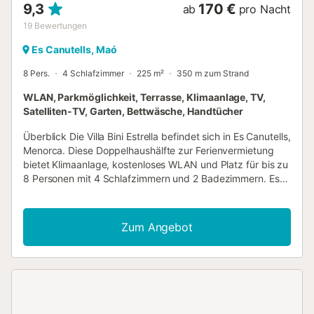
9,3
170 €
ab
pro Nacht
19
Bewertungen
Es Canutells, Maó
8 Pers.
4 Schlafzimmer
225 m²
350 m zum Strand
WLAN, Parkmöglichkeit, Terrasse, Klimaanlage, TV,
Satelliten-TV, Garten, Bettwäsche, Handtücher
Überblick Die Villa Bini Estrella befindet sich in Es Canutells,
Menorca. Diese Doppelhaushälfte zur Ferienvermietung
bietet Klimaanlage, kostenloses WLAN und Platz für bis zu
8 Personen mit 4 Schlafzimmern und 2 Badezimmern. Es
gibt einen privaten Pool (Südostausrichtung) mit
Grillmöglichkeit und Meerblick. Strand und Restaurants
sind zu Fuß erreichbar. Wohnzimmer Das Wohnzimmer
Zum Angebot
verfügt über einen Essbereich, DVD-Player, Sat-TV und
kostenloses WLAN. Es gibt Terrassentüren zur
Poolterrasse. Küche Die Küche ist klimatisiert und verfügt
über einen Toaster, eine Kaffeemaschine, eine
Granitarbeitsplatte, eine Waschmaschine, einen
Geschirrspüler, eine Mikrowelle, einen Kühlschrank, einen