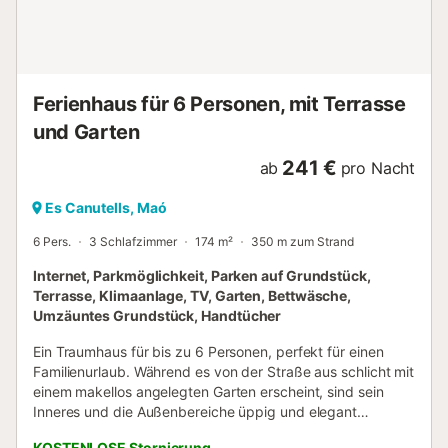
befinden sich die beiden Suiten mit Meerblick, die auf eine
außergewöhnlich große Terrasse führen. Von dort blickt
man über das gesamte Außengelände, den Pool und das
Meer, und man kann direkt in den Garten hinuntergehen.
Im Erdgeschoss befinden sich zwei weitere Schlafz...
Ferienhaus für 6 Personen, mit Terrasse
und Garten
241 €
ab
pro Nacht
Es Canutells, Maó
6 Pers.
3 Schlafzimmer
174 m²
350 m zum Strand
Internet, Parkmöglichkeit, Parken auf Grundstück,
Terrasse, Klimaanlage, TV, Garten, Bettwäsche,
Umzäuntes Grundstück, Handtücher
Ein Traumhaus für bis zu 6 Personen, perfekt für einen
Familienurlaub. Während es von der Straße aus schlicht mit
einem makellos angelegten Garten erscheint, sind sein
Inneres und die Außenbereiche üppig und elegant
gestaltet. Die Villa bietet, was ihr Name verspricht, denn
KOSTENLOSE Stornierung