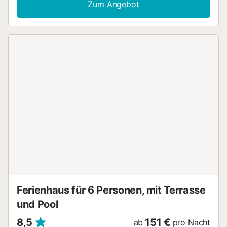
Zum Angebot
Kochinsel. Zur hochwertigen Ausstattung des
kinderfreundlichen Ferienhauses gehören außerdem
WLAN, ein Satellitenfernsehen und eine Garage. Der
atemberaubende Blick aus mehreren Panoramafenstern
und der idyllische Außenbereich mit Pool, Sonnenliegen,
Loungemöbeln und Grillplatz lassen keine Wünsche offen.
Hier können Sie sich entspannen und den Tag bei einem
Glas Wein und gutem Essen ausklingen lassen. Innerhalb
von 10 Gehminuten erreichen Sie den nächsten Strand, der
850m entfernt ist, sowie das nächste Restaurant, Bars und
einen Supermarkt in Es Canutells. Ein Babybett ist nur auf
Anfrage erhältlich. Pool-Handtücher werden nicht gestellt.
Buchungen für Gruppen, bei denen die Mehrheit der Gäste
unter 25 Jahre alt ist, werden nicht akzeptiert. Besuche
von externen Besuchern während des Aufenthalts sowie
jegliche Art von Veranstaltungen und Partys sind verboten.
Die Unterkunft befindet sich in einer ruhigen Gegend und
es sind keine lauten Geräusche...
Ferienhaus für 6 Personen, mit Terrasse
und Pool
8,5
151 €
ab
pro Nacht