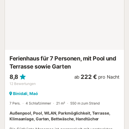
Arbeitsplatz und Zugang zur prächtigen Terrasse von fast
40 m², die auf den Garten und den Pool blickt. Die vier
Badezimmer sind sehr raffiniert gestaltet, jedes in einer
anderen Farbe, mit schlichten und eleganten Oberflächen.
Sie bieten die perfekte Umgebung für Ihre Hygiene und Ihr
Wohlbefinden. Die Küche steht dem in nichts nach, sie ist
der erste Raum, den man beim Betreten des Hauses
betritt, und präsentiert sich mit Holzoberfläche,
hochmodern und geräumig, und bildet einen offenen Raum
zusammen mit dem Wohn- und Esszimmer. Eine Spe...
Ferienhaus für 7 Personen, mit Pool und
Terrasse sowie Garten
8,8
222 €
ab
pro Nacht
12
Bewertungen
Binidali, Maó
7 Pers.
4 Schlafzimmer
21 m²
550 m zum Strand
Außenpool, Pool, WLAN, Parkmöglichkeit, Terrasse,
Klimaanlage, Garten, Bettwäsche, Handtücher