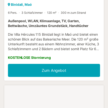
Binidali, Maó
6 Pers.
3 Schlafzimmer
120 m²
300 m zum Strand
Außenpool, WLAN, Klimaanlage, TV, Garten,
Bettwäsche, Umzäuntes Grundstück, Handtücher
Die Villa Hércules 115 Binidali liegt in Maó und bietet einen
schönen Blick auf das Balearische Meer. Die 120 m² große
Unterkunft besteht aus einem Wohnzimmer, einer Küche, 3
Schlafzimmern und 2 Bädern und bietet somit Platz für 6
Personen. Zur Ausstattung gehören außerdem Wi-Fi, ein
KOSTENLOSE Stornierung
TV, eine Klimaanlage sowie eine Waschmaschine. Ein
Babybett und ein Hochstuhl sind ebenfalls vorhanden.
Dieses Ferienhaus bietet einen privaten Außenbereich mit
Zum Angebot
Pool, Garten, überdachter Terrasse und Grill. Die
Unterkunft befindet sich in der Nähe des Strandes.
Kostenlose Parkplätze sind auf der Straße vorhanden.
Haustiere, Rauchen und Veranstaltungen sind nicht
erlaubt. Strand-/Poolhandtücher werden gestellt....