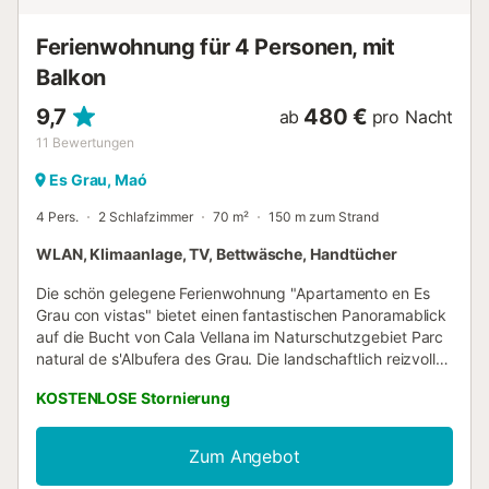
silbergrauen Blättern reifer Oliven und den reifenden
Früchten der Zitronenbäume blühte. Fast vollständig
Ferienwohnung für 4 Personen, mit
umgeben von einer der bezaubernden Steinmauern, die so
typisch für die rustikale Landschaft ...
Balkon
9,7
480 €
ab
pro Nacht
11
Bewertungen
Es Grau, Maó
4 Pers.
2 Schlafzimmer
70 m²
150 m zum Strand
WLAN, Klimaanlage, TV, Bettwäsche, Handtücher
Die schön gelegene Ferienwohnung "Apartamento en Es
Grau con vistas" bietet einen fantastischen Panoramablick
auf die Bucht von Cala Vellana im Naturschutzgebiet Parc
natural de s'Albufera des Grau. Die landschaftlich reizvolle
Umgebung bietet zahlreiche Erholungsmöglichkeiten. Der
KOSTENLOSE Stornierung
nächstgelegene Strand Platja Es Grau, ein schöner
Naturstrand, ist nur 3 Gehminuten von der Unterkunft
entfernt (240 m). Die modern eingerichtete Ferienwohnung
Zum Angebot
mit Meerblick verfügt über ein Wohnzimmer, eine gut