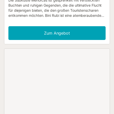
Die Südküste Menorcas ist gesprenkelt mit versteckten
Buchten und ruhigen Gegenden, die die ultimative Flucht
für diejenigen bieten, die den großen Touristenscharen
entkommen möchten. Bini Rubi ist eine atemberaubende
Villa im hübschen Küstenort Bini Dali gelegen, mit einer
schicken Café-Bar am Ende der Straße und einer
reizvollen Sandbucht nur einen kurzen Spaziergang
Zum Angebot
entfernt. Mit Komfort und Stil im Sinn wurde die Villa nach
sehr hohem Standard eingerichtet, große, weiche Sofas
dominieren das Wohnzimmer für die wichtige
Entspannungszeit, während draußen die bequeme
Sitzecke für ultimative Ruhe und Erholung sorgt, nachdem
Sie ein Bad im kühlen Wasser des privaten Swimmingpools
genommen haben. Für diejenigen, die erkunden möchten,
ist es eine zehnminütige Fahrt zum nahe gelegenen
Ferienort Binibeca mit zahlreichen Geschäften, Bars und
Restaurants und nur fünf Minuten landeinwärts liegt die
charmante lokale Stadt San Climente, wo Sie einen
Minimarkt, Bars und Bäckereien finden. *Aufgrund des San
Joan Festivals akzeptieren wir für alle Buchungen, die den
22. – 24. Juni einschließen, nur Familienbuchungen....