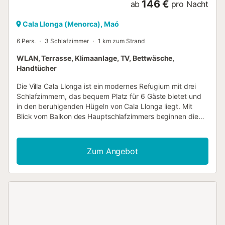
146 €
ab
pro Nacht
Cala Llonga (Menorca), Maó
6 Pers.
3 Schlafzimmer
1 km zum Strand
WLAN, Terrasse, Klimaanlage, TV, Bettwäsche,
Handtücher
Die Villa Cala Llonga ist ein modernes Refugium mit drei
Schlafzimmern, das bequem Platz für 6 Gäste bietet und
in den beruhigenden Hügeln von Cala Llonga liegt. Mit
Blick vom Balkon des Hauptschlafzimmers beginnen die
Morgen hier mit sanftem Licht und einer leichten Brise. Der
offene Wohnbereich vereint klare Linien und bequeme
Möbel und schafft so einen Raum, der frisch und leicht
Zum Angebot
zum Wohlfühlen ist. Treten Sie nach draußen und Sie
finden eine geräumige Terrasse, auf der der private Pool
im Mittelpunkt steht, ideal zum Abkühlen nach einem Tag
Erkundung der Insel. Poolhandtücher und Liegestühle
stehen für entspannte Nachmittage in der Sonne oder
schattige Pausen zwischen den Bädern bereit. Ein Auto ist
unerlässlich, um die Umgebung optimal zu nutzen.