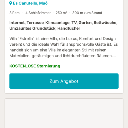
Es Canutells, Maó
8 Pers.
4 Schlafzimmer
250 m²
300 m zum Strand
Internet, Terrasse, Klimaanlage, TV, Garten, Bettwäsche,
Umzäuntes Grundstück, Handtücher
Villa "Estrella" ist eine Villa, die Luxus, Komfort und Design
vereint und die ideale Wahl für anspruchsvolle Gäste ist. Es
handelt sich um eine Villa im eleganten Stil mit reinen
Materialien, geräumigen und lichtdurchfluteten Räumen.
Sie ist sehr komplett ausgestattet, verfügt über eine
KOSTENLOSE Stornierung
Klimaanlage nicht nur in den Schlafzimmern, sondern auch
im schönen Wohn-/Esszimmer, eine LED-Beleuchtung, die
eine entspannte und exquisite Atmosphäre schafft, und
Zum Angebot
natürlich einen großen Flachbildfernseher mit
Internetanschluss. Die Schlafzimmer sind modern
eingerichtet, mit mediterraner Architektur und
hochwertigen Möbeln, hell und einzigartig. Zwei
Schlafzimmer befinden sich im Erdgeschoss und zwei im
Obergeschoss, zwei davon mit eigenem Bad und alle mit
großen und sehr bequemen Betten. Die Schlafzimmer im
Obergeschoss verfügen zusätzlich über einen eigenen