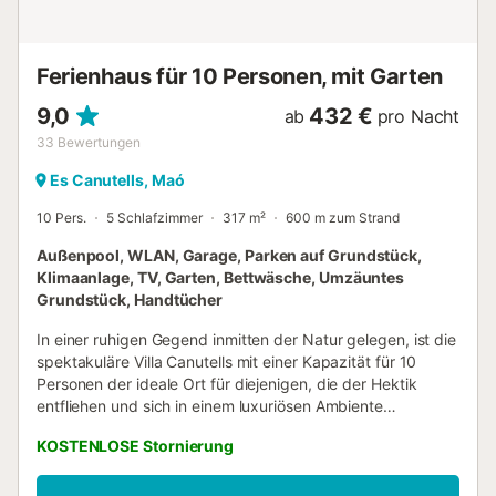
der Gäste unter 25 Jahre alt ist, werden nicht akzeptiert.
Besuche von externen Gästen während des Aufenthalts
sowie jegliche Art von Veranstaltungen und Partys sind
Ferienhaus für 10 Personen, mit Garten
untersagt. Die Unterkunft befindet...
9,0
432 €
ab
pro Nacht
33
Bewertungen
Es Canutells, Maó
10 Pers.
5 Schlafzimmer
317 m²
600 m zum Strand
Außenpool, WLAN, Garage, Parken auf Grundstück,
Klimaanlage, TV, Garten, Bettwäsche, Umzäuntes
Grundstück, Handtücher
In einer ruhigen Gegend inmitten der Natur gelegen, ist die
spektakuläre Villa Canutells mit einer Kapazität für 10
Personen der ideale Ort für diejenigen, die der Hektik
entfliehen und sich in einem luxuriösen Ambiente
entspannen möchten. Verteilt auf zwei Etagen verfügt das
KOSTENLOSE Stornierung
klimatisierte Ferienhaus mit lichtdurchfluteten Räumen und
moderner Architektur über 5 Schlafzimmer, 5 Bäder, 2
Wohnzimmer sowie eine gut ausgestattete Küche mit