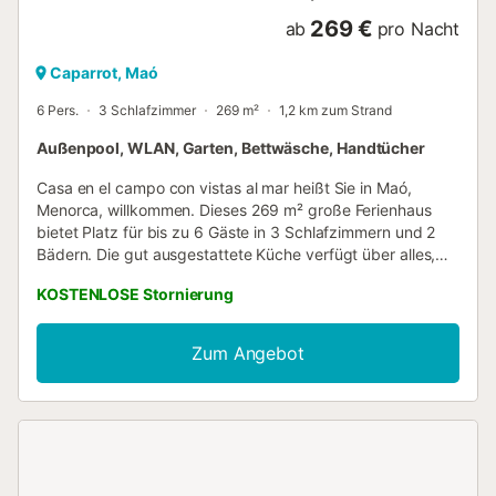
269 €
ab
pro Nacht
Caparrot, Maó
6 Pers.
3 Schlafzimmer
269 m²
1,2 km zum Strand
Außenpool, WLAN, Garten, Bettwäsche, Handtücher
Casa en el campo con vistas al mar heißt Sie in Maó,
Menorca, willkommen. Dieses 269 m² große Ferienhaus
bietet Platz für bis zu 6 Gäste in 3 Schlafzimmern und 2
Bädern. Die gut ausgestattete Küche verfügt über alles,
was Sie zur Zubereitung von Mahlzeiten benötigen. Zu den
KOSTENLOSE Stornierung
Annehmlichkeiten gehören WLAN, ein Ventilator und ein
eigener Arbeitsplatz. Genießen Sie im Außenbereich Ihren
privaten Garten und die nicht überdachte Terrasse – ideal,
Zum Angebot
um an der frischen Luft zu entspannen. Der private
Außenpool sorgt für eine angenehme Erfrischung während
Ihres Aufenthalts. Von der Unterkunft aus haben Sie
zudem Meerblick. Parkmöglichkeiten finden Sie an der
Straße. Bitte beachten Sie, dass Veranstaltungen und
Partys auf dem Grundstück nicht gestattet sind. Ein Strand