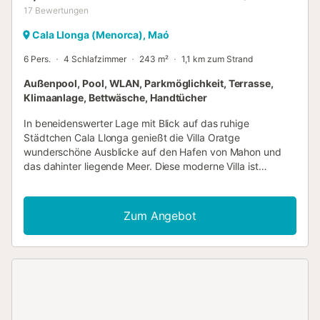
17
Bewertungen
Cala Llonga (Menorca), Maó
6 Pers.
4 Schlafzimmer
243 m²
1,1 km zum Strand
Außenpool, Pool, WLAN, Parkmöglichkeit, Terrasse,
Klimaanlage, Bettwäsche, Handtücher
In beneidenswerter Lage mit Blick auf das ruhige
Städtchen Cala Llonga genießt die Villa Oratge
wunderschöne Ausblicke auf den Hafen von Mahon und
das dahinter liegende Meer. Diese moderne Villa ist
durchgehend stilvoll und komfortabel eingerichtet. Die
ebenerdige und voll klimatisierte Villa ist der perfekte Ort
für Ruhe und Erholung. Das geräumige Wohnzimmer
Zum Angebot
verfügt über Terrassentüren, die auf eine private
überdachte Terrasse führen, wo Sie einen Grill, Essmöbel
für Mahlzeiten im Freien und bequeme Sitzgelegenheiten
finden, um das Leben im Freien in vollen Zügen zu
genießen. Der einladende Pool ist ideal zur Abkühlung in
der heißen Sommersonne und auf der unteren Terrasse
steht eine Tischtennisplatte zu Ihrer Unterhaltung bereit.