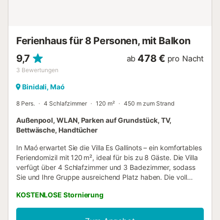
Ferienhaus für 8 Personen, mit Balkon
9,7
478 €
ab
pro Nacht
3
Bewertungen
Binidali, Maó
8 Pers.
4 Schlafzimmer
120 m²
450 m zum Strand
Außenpool, WLAN, Parken auf Grundstück, TV,
Bettwäsche, Handtücher
In Maó erwartet Sie die Villa Es Gallinots – ein komfortables
Feriendomizil mit 120 m², ideal für bis zu 8 Gäste. Die Villa
verfügt über 4 Schlafzimmer und 3 Badezimmer, sodass
Sie und Ihre Gruppe ausreichend Platz haben. Die voll
ausgestattete Küche bietet alles, was Sie zum Kochen
KOSTENLOSE Stornierung
benötigen. Zu den weiteren Annehmlichkeiten zählen
WLAN, Fernseher, Waschmaschine und Trockner. Für
Familien stehen ein Babybett und ein Hochstuhl bereit. Im