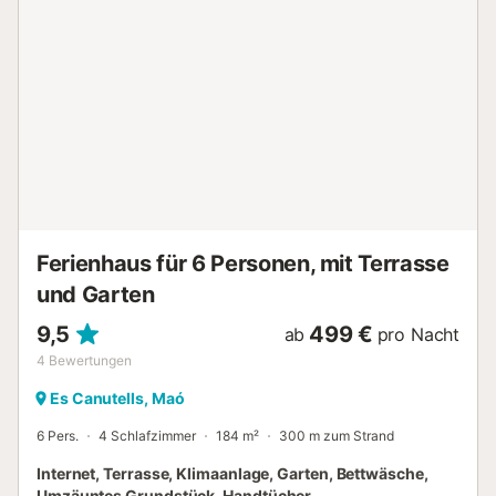
befindet sich in der Nähe....
Ferienhaus für 6 Personen, mit Terrasse
und Garten
9,5
499 €
ab
pro Nacht
4
Bewertungen
Es Canutells, Maó
6 Pers.
4 Schlafzimmer
184 m²
300 m zum Strand
Internet, Terrasse, Klimaanlage, Garten, Bettwäsche,
Umzäuntes Grundstück, Handtücher