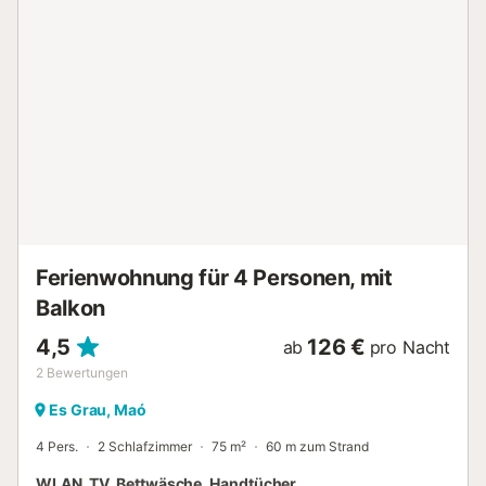
Die Hauptstadt Mahon ist nur 10 Autominuten von der Villa
entfernt, wo Sie zahlreiche Restaurants, Bars, Geschäfte
und große Supermärkte finden. Vom Yachthafen Cala
Llonga können Sie auch ein Wassertaxi nehmen, das Sie
direkt nach Mahon bringt. Aufgrund des San Joan
Festivals akzeptieren wir für alle Buchungen, die den
Zeitraum vom 22. bis 24. Juni umfassen, nur
Familienbuchungen....
Ferienwohnung für 4 Personen, mit
Balkon
4,5
126 €
ab
pro Nacht
2
Bewertungen
Es Grau, Maó
4 Pers.
2 Schlafzimmer
75 m²
60 m zum Strand
WLAN, TV, Bettwäsche, Handtücher