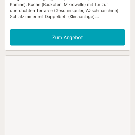
Kamine). Küche (Backofen, Mikrowelle) mit Tür zur
überdachten Terrasse (Geschirrspüler, Waschmaschine).
Schlafzimmer mit Doppelbett (Klimaanlage).
Zweibettzimmer (Klimaanlage). Badezimmer mit Dusche.
Erste Etage: Wohnzimmer (TV, WiFi). Doppelzimmer
(Klimaanlage). Einzelzimmer (Klimaanlage). Einzelzimmer
Zum Angebot
(Deckenventilator). Badezimmer. Außen: Gemauerter
Garten mit Rasenflächen, Blumenbeeten und Terrassen.
Offene und überdachte Terrassen. Eingebauter Grill.
Zierbrunnen. Privater Parkplatz. Privates Schwimmbad
(10m x 5m) mit römischer Ecktreppe. Nicht weit von einem
der faszinierenden historischen Talayot-Dörfer der Insel
entfernt, inmitten einer malerischen Landschaft aus
Wiesen, wilden Oliven und einheimischen Sträuchern,
entdeckten wir mit Freude dieses charmante Bauernhaus
aus dem frühen 19. Jahrhundert, das im Laufe der Jahre
von seinen stolzen lokalen Eigentümern restauriert und
umgebaut wurde, um einen malerischen und
charaktervollen ländlichen Rückzugsort zu schaffen. Bei
der Besichtigung des weitläufigen Geländes waren wir
besonders fasziniert von dem abgeschiedenen Garten, der
mit den satten Farben blühender Sträucher, den