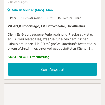
7
Bewertungen
Cala en Vidrier (Maó), Maó
6 Pers.
3 Schlafzimmer
80 m²
150 m zum Strand
WLAN, Klimaanlage, TV, Bettwäsche, Handtücher
Die in Es Grau gelegene Ferienwohnung Preciosas vistas
en Es Grau bietet alles, was Sie für einen gemütlichen
Urlaub brauchen. Die 80 m² große Unterkunft besteht aus
einem Wohnzimmer, einer voll ausgestatteten Küche, 3
Schlafzimmern und 2 Bädern und bietet somit Platz für 6
KOSTENLOSE Stornierung
Personen. Zur Ausstattung gehören außerdem Highspeed-
WLAN (für Videoanrufe geeignet), ein TV, eine
Klimaanlage, ein Ventilator sowie eine Waschmaschine.
Zum Angebot
Diese Unterkunft verfügt über einen privaten
Außenbereich mit einer offenen Terrasse und einem
Balkon. Kostenlose Parkplätze sind auf der Straße
vorhanden. Haustiere, Rauchen und Veranstaltungen sind
nicht erlaubt. Heizung ist auf Anfrage und gegen Aufpreis
erhältlich....