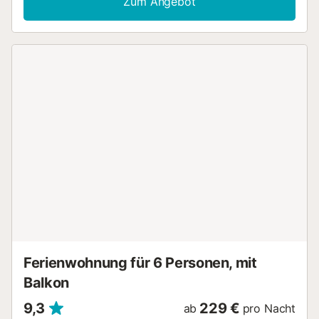
Zum Angebot
Außenbereich genießen Sie Ihren privaten Pool und
entspannen auf der überdachten Terrasse, der offenen
Terrasse oder dem Balkon mit Meerblick. Dank der Nähe
zum Strand ist die Villa der perfekte Ausgangspunkt für
Badeurlaub und Erholung. Für Ihr Auto steht ein
gemeinsamer Stellplatz auf dem Grundstück zur
Verfügung. Bitte beachten Sie, dass Veranstaltungen auf
dem Grundstück nicht gestattet sind....
Ferienwohnung für 6 Personen, mit
Balkon
9,3
229 €
ab
pro Nacht