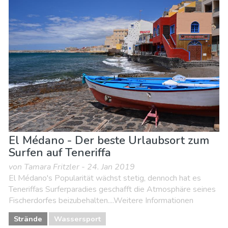
Essen & Restaurants
Lokale Veranstaltungen
Museen & Kunst
Nachtleben & Bars
Natur & Freizeit
Sport & Abenteuer
Strände
Unterkunft
El Médano - Der beste Urlaubsort zum
Surfen auf Teneriffa
von Tamara Fritzler - 24. Jan 2019
El Médano's Popularität wächst stetig, dennoch hat es
Teneriffas Surferparadies geschafft die Atmosphäre seines
Fischerdorfes beizubehalten....Weitere Informationen
Strände
Wassersport