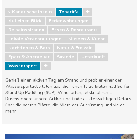
Kanarische Inseln
Teneriffa
Auf einen Blick
Ferienwohnungen
Reiseinspiration
Essen & Restaurants
Lokale Veranstaltungen
Museen & Kunst
Nachtleben & Bars
Natur & Freizeit
Sport & Abenteuer
Strände
Unterkunft
Wassersport
Genieß einen aktiven Tag am Strand und probier einer der
Wassersportaktivitäten aus, die Teneriffa zu bieten hat! Surfen,
Stand Up Paddling (SUP), Windsurfen, Jetski fahren ...
Durchstöbere unsere Artikel und finde all die wichtigen Details
über die besten Plätze, die Miete der Ausrüstung und vieles
mehr.
Kanarische Inseln
Teneriffa