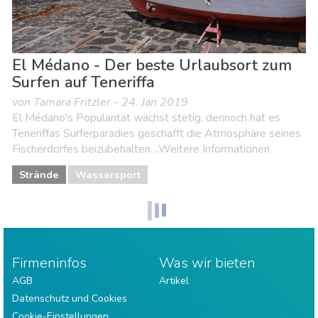
El Médano - Der beste Urlaubsort zum
Surfen auf Teneriffa
von Tamara Fritzler - 24. Jan 2019
El Médano's Popularität wächst stetig, dennoch hat es
Teneriffas Surferparadies geschafft die Atmosphäre seines
Fischerdorfes beizubehalten....Weitere Informationen
Strände
Wassersport
Firmeninfos
Was wir bieten
AGB
Artikel
Datenschutz und Cookies
Cookie-Einstellungen