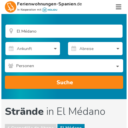
Ferienwohnungen-Spanien
.de
In Kooperation mit
Personen
Suche
Strände
in El Médano
Granadilla de Abona
El Médano