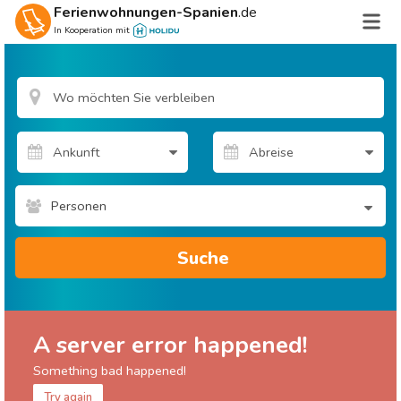
Ferienwohnungen-Spanien
.de
In Kooperation mit
Personen
Suche
A server error happened!
Something bad happened!
Try again