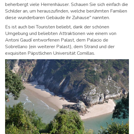
beherbergt viele Herrenhäuser. Schauen Sie sich einfach die
Schilder an, um herauszufinden, welche berühmten Familien
diese wunderbaren Gebäude ihr Zuhause" nannten.
Es ist auch bei Touristen beliebt, dank der schönen
Umgebung und beliebten Attraktionen wie einem von
Antoni Gaudí entworfenen Palast, dem Palacio de
Sobrellano (ein weiterer Palast), dem Strand und der
exquisiten Päpstlichen Universität Comillas.