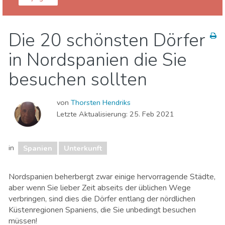
Spanien
Die 20 schönsten Dörfer
Essen & Restaurants
Familienspaß
in Nordspanien die Sie
Lokale Veranstaltungen
Museen & Kunst
Nachtleben & Bars
Natur & Freizeit
Shoppen
besuchen sollten
Sport & Abenteuer
Strände
Unterkunft
von
Thorsten Hendriks
Letzte Aktualisierung:
25. Feb 2021
in
Spanien
Unterkunft
Nordspanien beherbergt zwar einige hervorragende Städte,
aber wenn Sie lieber Zeit abseits der üblichen Wege
verbringen, sind dies die Dörfer entlang der nördlichen
Küstenregionen Spaniens, die Sie unbedingt besuchen
müssen!