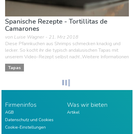
Spanische Rezepte - Tortillitas de
Camarones
von Luise Wagner - 21. Mrz 2018
Diese Pfannkuchen aus Shrimps schmecken knackig und
lecker. So kocht ihr die typisch andalusischen Tapas mit
unserem Video-Rezept selbst nach!...Weitere Informationen
Tapas
Firmeninfos
Was wir bieten
AGB
Artikel
Datenschutz und Cookies
Cookie-Einstellungen