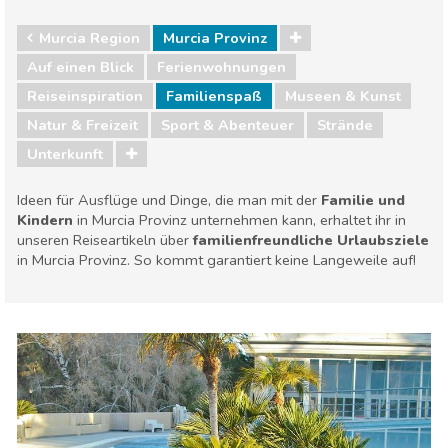
Murcia Region
Murcia Provinz
Auf einen Blick
Ferienwohnungen
Reiseinspiration
Familienspaß
Museen & Kunst
Natur & Freizeit
Sport & Abenteuer
Strände
Unterkunft
Ideen für Ausflüge und Dinge, die man mit der
Familie und
Kindern
in Murcia Provinz unternehmen kann, erhaltet ihr in
unseren Reiseartikeln über
familienfreundliche Urlaubsziele
in Murcia Provinz. So kommt garantiert keine Langeweile auf!
Murcia Region
Murcia Provinz
Familienspaß
Museen & Kunst
Natur & Freizeit
Sport & Abenteuer
Strände
Unterkunft