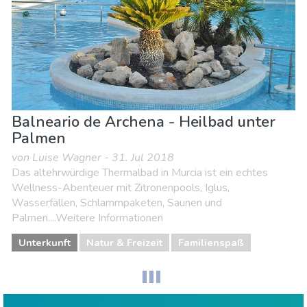
Balneario de Archena - Heilbad unter
Palmen
von Luise Wagner - 31. Jul 2018
Das altehrwürdige Thermalbad in Murcia ist ein echtes
Wellness-Abenteuer mit Zitronenpools, Iglus,
Wasserfällen, Schlammpaketen, Saunen und
Palmen....Weitere Informationen
Unterkunft
Natur & Freizeit
Familienspaß