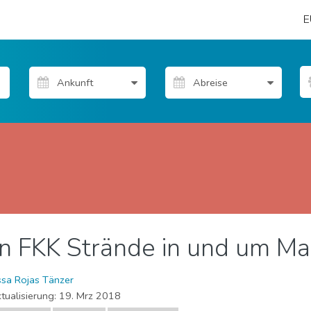
E
n FKK Strände in und um Ma
 Veranstaltungen
Museen & Kunst
Nachtleben & Bars
N
ssa Rojas Tänzer
tualisierung:
19. Mrz 2018