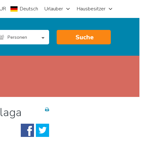
UR
Deutsch
Urlauber
Hausbesitzer
Suche
Personen
laga
atur & Freizeit
Shoppen