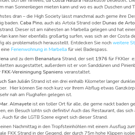
ndet sich der hinweis, da
Costa Natura
Naturküste bedeutet. Dies
em man Sonnenliegen mieten kann und wo es auch Duschen und To
chstes dran – die High Society lässt manchmal auch gerne ihre De
ig baden.
Caba Pino
, auch als Artola Strand oder
Dunas de Arto
strand. Dieser ist am nähesten an Marbella gelegen und hat einen
n kann hier ebenfalls großartig surfen, was sich an der Costa de
ig als problematisch herausstellt. Entdecken Sie noch
weitere St
 eine
Ferienwohnung in Marbella
für viel Badespass.
dena
und zu dem
Benanatura
Strand, der seit
1976
für FKKler ex
oiletten ausgestattet, außerdem ist er von Sanddünen und Pini
r
FKK-Vereiningung Spaniens
veranstaltet.
ch San Julián
Strand ist ein drei einhalb Kilometer langer dunkl
ber. Hier können Sie noch kurz vor Ihrem Abflug etwas Ganzkörp
sehr nah am Flughafen gelegen ist.
 Mar
.
Almayete
ist ein toller Ort für alle, die gerne nackt baden g
en, ein Besuch lohtn sich definitiv! Auch das Restaurant, das sic
r. Auch für die LGTB Szene eignet sich dieser Strand.
 einen Nachmittag in den Tropfsteinhöhlen mit einem Ausflug zum
deale FKK Strand in der Gegend, der durch 75m hohe Klippen isolier