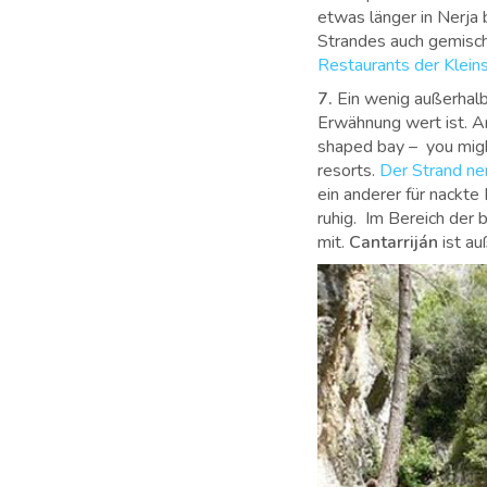
etwas länger in Nerja 
Strandes auch gemisch
Restaurants der Klein
7.
Ein wenig außerhalb
Erwähnung wert ist. An
shaped bay – you might 
resorts.
Der Strand ne
ein anderer für nackte
ruhig.
Im Bereich der b
mit
.
Cantarriján
ist a