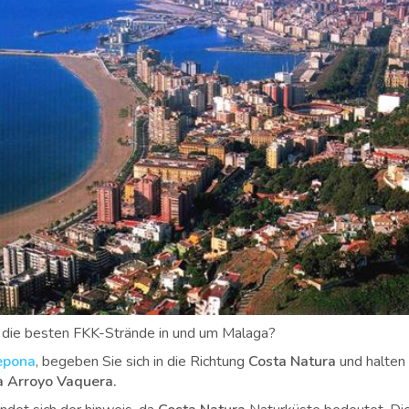
 die besten FKK-Strände in und um Malaga?
epona
, begeben Sie sich in die Richtung
Costa Natura
und halten
a Arroyo Vaquera.