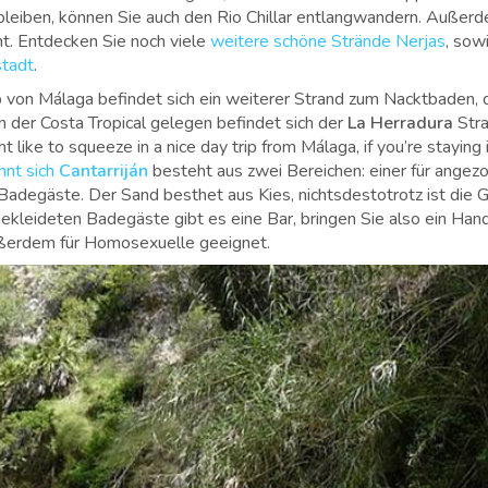
bleiben, können Sie auch den Rio Chillar entlangwandern. Außerde
t. Entdecken Sie noch viele
weitere schöne Strände Nerjas
, sow
stadt
.
 von Málaga befindet sich ein weiterer Strand zum Nacktbaden, d
 der Costa Tropical gelegen befindet sich der
La Herradura
Stra
like to squeeze in a nice day trip from Málaga, if you’re staying 
nnt sich
Cantarriján
besteht aus zwei Bereichen: einer für ange
 Badegäste. Der Sand besthet aus Kies, nichtsdestotrotz ist die
ekleideten Badegäste gibt es eine Bar, bringen Sie also ein H
ußerdem für Homosexuelle geeignet.