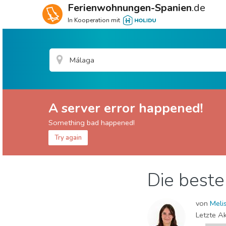
Ferienwohnungen-Spanien
.de
In Kooperation mit
A server error happened!
Something bad happened!
Try again
Málaga Provinz
Málaga Stadt
Die beste
Essen & Restaurants
Familienspaß
Lokale
Sport & Abenteuer
Strände
Unterkunft
von
Meli
Letzte Ak