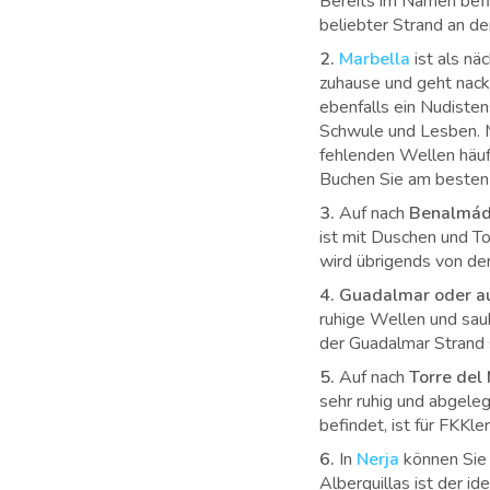
Bereits im Namen befi
beliebter Strand an d
2.
Marbella
ist als nä
zuhause und geht nack
ebenfalls ein Nudisten
Schwule und Lesben. Ma
fehlenden Wellen häuf
Buchen Sie am besten
3.
Auf nach
Benalmá
ist mit Duschen und T
wird übrigends von de
4.
Guadalmar oder au
ruhige Wellen und sau
der Guadalmar Strand 
5.
Auf nach
Torre del
sehr ruhig und abgeleg
befindet, ist für FKKle
6.
In
Nerja
können Sie
Alberquillas ist der i