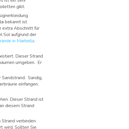
 ist ein sehr
iletten gibt.
signerkleidung
la
bekannt ist
 extra Abschnitt für
l Sol aufgrund der
rände in Marbella
.
istiert. Dieser Strand
enbäumen umgeben. Er
er Sandstrand. Sandig,
erbräune einfangen,
ehen. Dieser Strand ist
h an diesem Strand
 Strand verbinden.
t wird. Sollten Sie